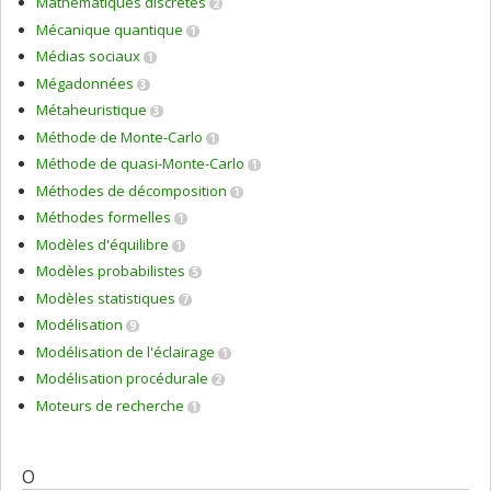
Mathématiques discrètes
2
Mécanique quantique
1
Médias sociaux
1
Mégadonnées
3
Métaheuristique
3
Méthode de Monte-Carlo
1
Méthode de quasi-Monte-Carlo
1
Méthodes de décomposition
1
Méthodes formelles
1
Modèles d'équilibre
1
Modèles probabilistes
5
Modèles statistiques
7
Modélisation
9
Modélisation de l'éclairage
1
Modélisation procédurale
2
Moteurs de recherche
1
O