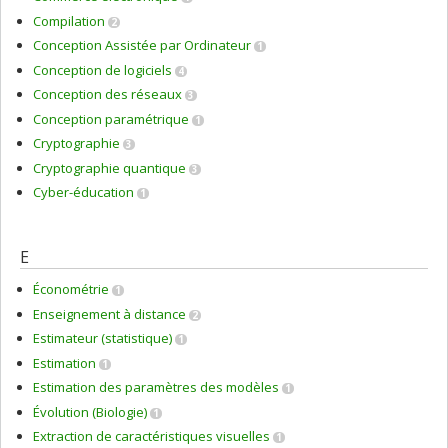
Compilation
2
Conception Assistée par Ordinateur
1
Conception de logiciels
4
Conception des réseaux
3
Conception paramétrique
1
Cryptographie
3
Cryptographie quantique
3
Cyber-éducation
1
E
Économétrie
1
Enseignement à distance
2
Estimateur (statistique)
1
Estimation
1
Estimation des paramètres des modèles
1
Évolution (Biologie)
1
Extraction de caractéristiques visuelles
1