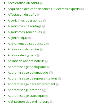
Accélération du calcul
1
Acquisition des connaissances (Systèmes experts)
1
Affectation du trafic
1
Algorithmes de graphes
1
Algorithmes de routage
1
Algorithmes génétiques
3
Algorithmique
7
Alignement de séquences
2
Analyse combinatoire
2
Analyse de logiciels
1
Animation par ordinateur
2
Apprentissage analogique
1
Apprentissage automatique
20
Apprentissage de représentations
6
Apprentissage par renforcement
2
Apprentissage profond
24
Apprentissage statistique
4
Architecture des ordinateurs
1