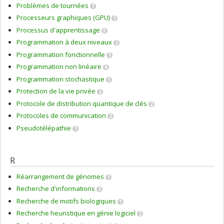
Problèmes de tournées
1
Processeurs graphiques (GPU)
1
Processus d'apprentissage
3
Programmation à deux niveaux
2
Programmation fonctionnelle
1
Programmation non linéaire
6
Programmation stochastique
1
Protection de la vie privée
2
Protocole de distribution quantique de clés
2
Protocoles de communication
2
Pseudotélépathie
1
R
Réarrangement de génomes
1
Recherche d'informations
2
Recherche de motifs biologiques
1
Recherche heuristique en génie logiciel
2