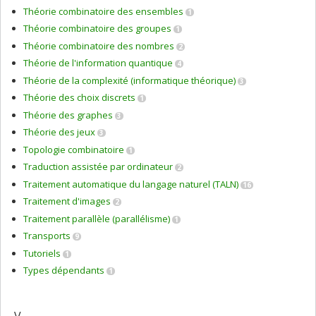
Théorie combinatoire des ensembles
1
Théorie combinatoire des groupes
1
Théorie combinatoire des nombres
2
Théorie de l'information quantique
4
Théorie de la complexité (informatique théorique)
3
Théorie des choix discrets
1
Théorie des graphes
3
Théorie des jeux
3
Topologie combinatoire
1
Traduction assistée par ordinateur
2
Traitement automatique du langage naturel (TALN)
16
Traitement d'images
2
Traitement parallèle (parallélisme)
1
Transports
9
Tutoriels
1
Types dépendants
1