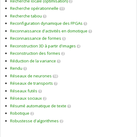
Recherche locale (optimisation)
2
Recherche opérationnelle
11
Recherche tabou
1
Reconfiguration dynamique des FPGAs
1
Reconnaissance d'activités en domotique
1
Reconnaissance de formes
5
Reconstruction 3D à partir d'images
4
Reconstruction des formes
2
Réduction de la variance
1
Rendu
1
Réseaux de neurones
10
Réseaux de transports
7
Réseaux futés
1
Réseaux sociaux
2
Résumé automatique de texte
1
Robotique
2
Robustesse d'algorithmes
2