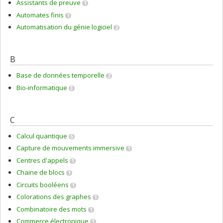
Assistants de preuve
1
Automates finis
1
Automatisation du génie logiciel
2
B
Base de données temporelle
2
Bio-informatique
3
C
Calcul quantique
5
Capture de mouvements immersive
1
Centres d'appels
1
Chaine de blocs
1
Circuits booléens
1
Colorations des graphes
1
Combinatoire des mots
1
Commerce électronique
1