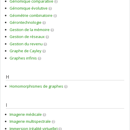
Génomique comparative
2
Génomique évolutive
1
Géométrie combinatoire
3
Gérontechnologie
1
Gestion de la mémoire
1
Gestion de réseaux
1
Gestion du revenu
1
Graphe de Cayley
1
Graphes infinis
1
H
Homomorphismes de graphes
1
I
Imagerie médicale
1
Imagerie multispectrale
2
Immersion (réalité virtuelle)
1