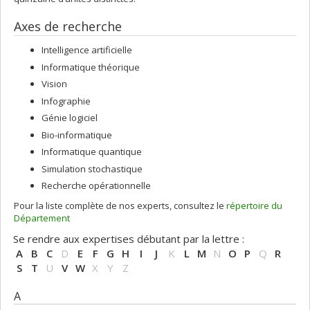
Axes de recherche
Intelligence artificielle
Informatique théorique
Vision
Infographie
Génie logiciel
Bio-informatique
Informatique quantique
Simulation stochastique
Recherche opérationnelle
Pour la liste complète de nos experts, consultez le
répertoire du
Département
Se rendre aux expertises débutant par la lettre :
A
B
C
D
E
F
G
H
I
J
K
L
M
N
O
P
Q
R
S
T
U
V
W
X
Y
Z
A