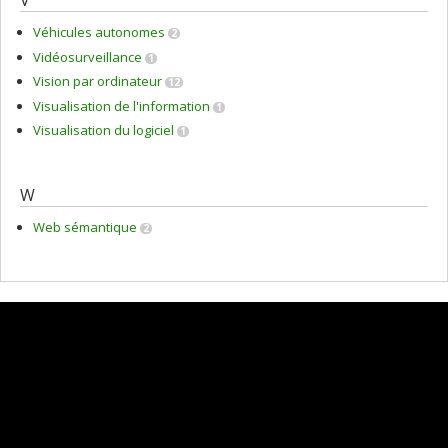
V
Véhicules autonomes
2
Vidéosurveillance
1
Vision par ordinateur
12
Visualisation de l'information
1
Visualisation du logiciel
1
W
Web sémantique
2