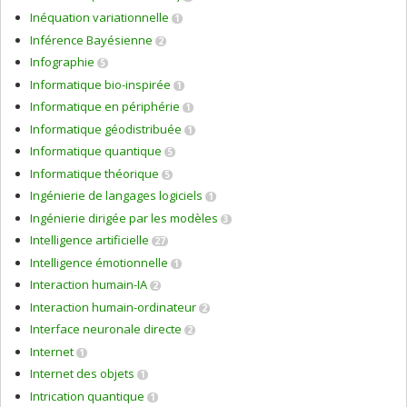
Inéquation variationnelle
1
Inférence Bayésienne
2
Infographie
5
Informatique bio-inspirée
1
Informatique en périphérie
1
Informatique géodistribuée
1
Informatique quantique
5
Informatique théorique
5
Ingénierie de langages logiciels
1
Ingénierie dirigée par les modèles
3
Intelligence artificielle
27
Intelligence émotionnelle
1
Interaction humain-IA
2
Interaction humain-ordinateur
2
Interface neuronale directe
2
Internet
1
Internet des objets
1
Intrication quantique
1