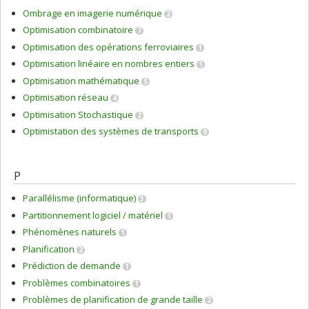
Ombrage en imagerie numérique
2
Optimisation combinatoire
7
Optimisation des opérations ferroviaires
1
Optimisation linéaire en nombres entiers
1
Optimisation mathématique
5
Optimisation réseau
4
Optimisation Stochastique
2
Optimistation des systèmes de transports
9
P
Parallélisme (informatique)
3
Partitionnement logiciel / matériel
1
Phénomènes naturels
1
Planification
2
Prédiction de demande
1
Problèmes combinatoires
1
Problèmes de planification de grande taille
2