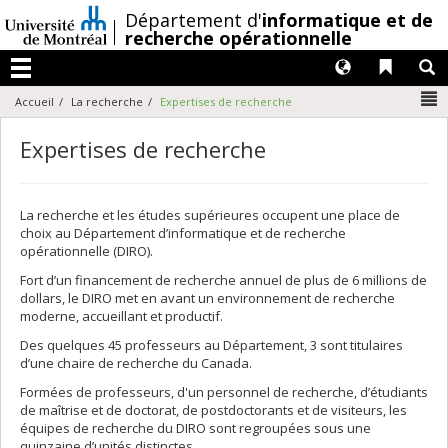
Passer
/
Département d'
informatique et de
au
recherche opérationnelle
contenu
Langues
Liens 
R
Menu
N
Accueil
La recherche
Expertises de recherche
Expertises de recherche
La recherche et les études supérieures occupent une place de
choix au Département d’informatique et de recherche
opérationnelle (DIRO).
Fort d’un financement de recherche annuel de plus de 6 millions de
dollars, le DIRO met en avant un environnement de recherche
moderne, accueillant et productif.
Des quelques 45 professeurs au Département, 3 sont titulaires
d’une chaire de recherche du Canada.
Formées de professeurs, d'un personnel de recherche, d’étudiants
de maîtrise et de doctorat, de postdoctorants et de visiteurs, les
équipes de recherche du DIRO sont regroupées sous une
quinzaine d’unités distinctes.