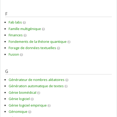
F
Fab labs
1
Famille multigénique
1
Finances
1
Fondements de la théorie quantique
2
Forage de données textuelles
1
Fusion
1
G
Générateur de nombres aléatoires
1
Génération automatique de textes
2
Génie biomédical
2
Génie logiciel
3
Génie logiciel empirique
2
Génomique
1