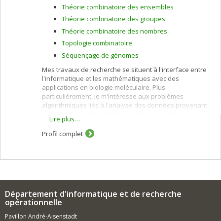
Théorie combinatoire des ensembles
Théorie combinatoire des groupes
Théorie combinatoire des nombres
Topologie combinatoire
Séquençage de génomes
Mes travaux de recherche se situent à l'interface entre
l'informatique et les mathématiques avec des
applications en biologie moléculaire. Plus
particulièrement, je m'intéresse aux problèmes
algorithmiques liés à l'analyse des données provenant
du séquençage. Je m'intéresse plus particulièrement à
Lire plus…
la recherche efficace de mots et de motifs, au
réarrangement de génomes et, plus récemment, au
Profil complet
repliement de protéines en milieu aqueux. J'ai aussi des
intérêts de recherche en informatique théorique, en
combinatoire algébrique et en combinatoire des mots.
Département d'informatique et de recherche
opérationnelle
Pavillon André-Aisenstadt