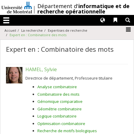
Passer
/
Département d'
informatique et de
au
recherche opérationnelle
contenu
Langues
Liens 
R
Menu
N
Accueil
La recherche
Expertises de recherche
Expert en : Combinatoire des mots
Expert en : Combinatoire des mots
HAMEL, Sylvie
Directrice de département, Professeure titulaire
Analyse combinatoire
Combinatoire des mots
Génomique comparative
Géométrie combinatoire
Logique combinatoire
Optimisation combinatoire
Recherche de motifs biologiques