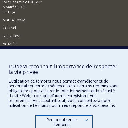
2920, chemin de la Tour
Montréal (QC)
H3T 1J4
514 343-6602
Courriel
Nouvelles
Activités
Comment soutenir le Département?
BESOIN D'AIDE?
L’UdeM reconnaît l’importance de respecter
la vie privée
Plan du site
Signaler une erreur
L’utilisation de témoins nous permet d’améliorer et de
personnaliser votre expérience Web. Certains témoins sont
Accessibilité
obligatoires pour assurer le fonctionnement et la sécurité
du site Web, alors que d’autres enregistrent vos
FACULTÉ DES ARTS ET DES SCIENCES
préférences. En acceptant tout, vous consentez à notre
utilisation de témoins pour mieux répondre à vos besoins.
Nos départements et écoles
Nos centres d'études
Personnaliser les
>
témoins
Nos programmes et cours