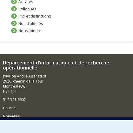
Activités
Colloques
Prix et distinctions
Nos diplômés
Nous joindre
Département d'informatique et de recherche
opérationnelle
Pavillon André-Aisenstadt
2920, chemin de la Tour
Montréal (QC)
H3T 1J4
514 343-6602
Courriel
Nouvelles
Activités