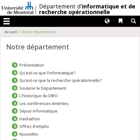
Passer
/
Département d'
informatique et de
au
recherche opérationnelle
contenu
Langues
Liens 
R
Menu
Accueil
Notre département
Notre département
Présentation
Qu'est-ce que l'informatique?
Qu'est-ce que la recherche opérationnelle?
Soutenir le Département
L'historique du DIRO
Les conférences émérites
Séjour informatique
Hackathon
Offres d'emploi
Nouvelles