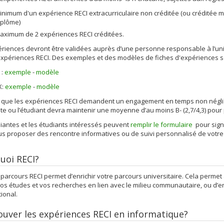
inimum d'un expérience RECI extracurriculaire non créditée (ou créditée m
iplôme)
aximum de 2 expériences RECI créditées.
riences devront être validées auprès d’une personne responsable à l’univ
expériences RECI. Des exemples et des modèles de fiches d'expériences so
 :
exemple
-
modèle
X:
exemple
-
modèle
que les expériences RECI demandent un engagement en temps non négligea
nte ou l’étudiant devra maintenir une moyenne d’au moins B- (2,7/4,3) pour p
iantes et les étudiants intéressés peuvent
remplir le formulaire
pour signi
us proposer des rencontre informatives ou de suivi personnalisé de votre
uoi RECI?
 parcours RECI permet d’enrichir votre parcours universitaire. Cela perme
os études et vos recherches en lien avec le milieu communautaire, ou d’e
tional.
ouver les expériences RECI en informatique?