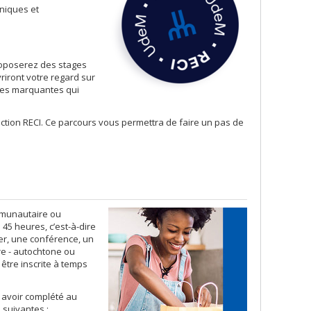
uniques et
roposerez des stages
riront votre regard sur
nces marquantes qui
inction RECI. Ce parcours vous permettra de faire un pas de
ommunautaire ou
5 heures, c’est-à-dire
ger, une conférence, un
re - autochtone ou
 être inscrite à temps
z avoir complété au
 suivantes :