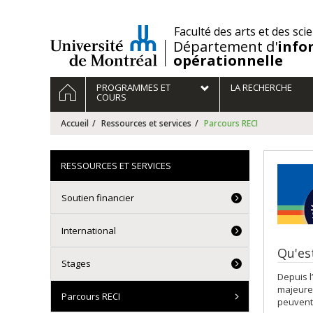
Passer
au
/
Faculté des arts et des sci
contenu
Département d'
info
opérationnelle
Navigation
ACCUEIL
PROGRAMMES ET
LA RECHERCHE
principale
COURS
Accueil
Ressources et services
Parcours RECI
RESSOURCES ET SERVICES
Soutien financier
International
Qu'es
Stages
Depuis l
majeure 
Parcours RECI
peuvent