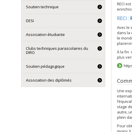
RECI est
Soutien technique
enrichis
RECI :
DESI
Avec le 
dans la 
Association étudiante
le monde
placeron
Clubs techniques parascolaires du
À la fin
DIRO
plus vers
http
Soutien pédagogique
Comme
Association des diplômés
Une expé
internat
l’équiva
stage de
autre, u
plein d
Pour obt
moins 3 