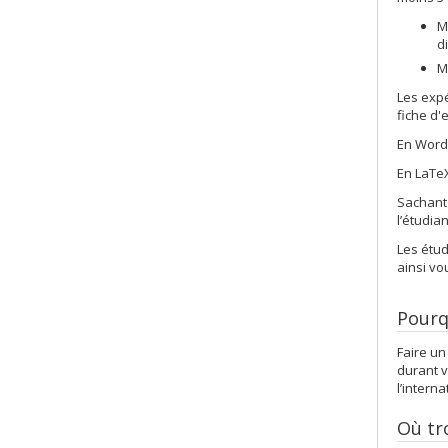
M
d
M
Les expé
fiche d'
En Word
En LaTe
Sachant 
l’étudia
Les étud
ainsi vo
Pourq
Faire un
durant v
l’interna
Où tr