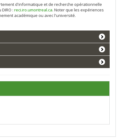
artement d'informatique et de recherche opérationnelle
u DIRO :
reci.iro.umontreal.ca
. Noter que les expériences
inement académique ou avec l'université.