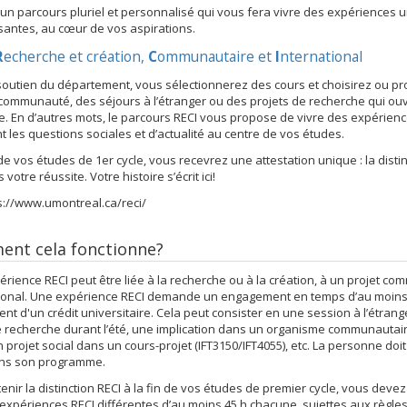
 un parcours pluriel et personnalisé qui vous fera vivre des expériences 
santes, au cœur de vos aspirations.
R
echerche et création,
C
ommunautaire et
I
nternational
soutien du département, vous sélectionnerez des cours et choisirez ou p
communauté, des séjours à l’étranger ou des projets de recherche qui ouv
. En d’autres mots, le parcours RECI vous propose de vivre des expérie
t les questions sociales et d’actualité au centre de vos études.
 de vos études de 1er cycle, vous recevrez une attestation unique : la dist
 votre réussite. Votre histoire s’écrit ici!
s://www.umontreal.ca/reci/
nt cela fonctionne?
rience RECI peut être liée à la recherche ou à la création, à un projet c
ional. Une expérience RECI demande un engagement en temps d’au moins 4
lent d'un crédit universitaire. Cela peut consister en une session à l’étran
 recherche durant l’été, une implication dans un organisme communautai
n projet social dans un cours-projet (IFT3150/IFT4055), etc. La personne doit
ans son programme.
enir la distinction RECI à la fin de vos études de premier cycle, vous deve
expériences RECI différentes d’au moins 45 h chacune, sujettes aux règles