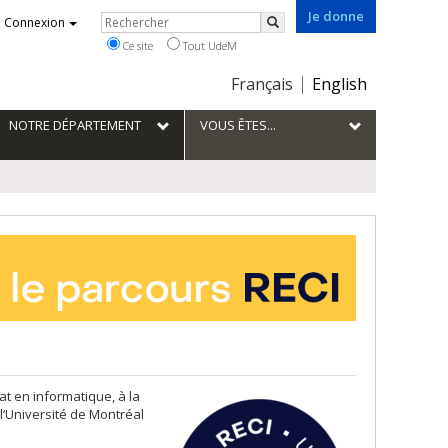
Je donne
Rechercher
Connexion
Rechercher
Ce site
Tout UdeM
Choix
Français
English
de
la
NOTRE DÉPARTEMENT
VOUS ÊTES...
langue
t en informatique, à la
’Université de Montréal