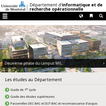
Passer
/
Département d'
informatique et de
au
recherche opérationnelle
contenu
Langues
Liens 
R
Menu
H
euxième phase du campus MIL
c
Les études au Département
er
Guide de 1
cycle
Guide des études supérieures
Passerelles DEC-BAC et DUT-BAC et reconnaissance d'acquis