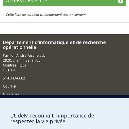
OFFRES D'EMPLOIS
Cette liste ne contient présentement aucun élément.
Département d'informatique et de recherche
opérationnelle
Pavillon André-Aisenstadt
2920, chemin de la Tour
Montréal (QC)
H3T 1J4
514 343-6602
Courriel
Nouvelles
Activités
Comment soutenir le Département?
L’UdeM reconnaît l’importance de
respecter la vie privée
BESOIN D'AIDE?