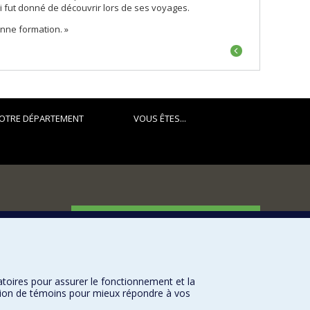
ui fut donné de découvrir lors de ses voyages.
onne formation. »
Portrait
précédent
OTRE DÉPARTEMENT
VOUS ÊTES...
FACULTÉ DES ARTS ET DES SCIENCES
Nos départements et écoles
Nos centres d'études
atoires pour assurer le fonctionnement et la
Nos programmes et cours
sation de témoins pour mieux répondre à vos