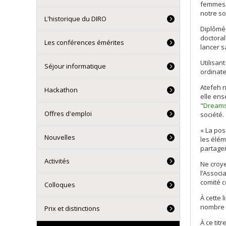
femmes e
notre so
L'historique du DIRO
Diplômée
doctoral
Les conférences émérites
lancer s
Utilisan
Séjour informatique
ordinate
Atefeh n
Hackathon
elle ens
"
Dreams
Offres d'emploi
société.
« La pos
Nouvelles
les élém
partager
Activités
Ne croye
l’Associ
comité c
Colloques
À cette 
nombre 
Prix et distinctions
À ce tit