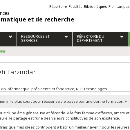
Liens
Répertoire
Facultés
Bibliothèques
Plan campus
externes
ences
rmatique et de recherche
RESSOURCES ET
RÉPERTOIRE DU
SERVICES
DÉPARTEMENT
ndar
eh Farzindar
 en informatique, présidente et fondatrice, NLP Technologies
hemin le plus court pour réussir sa vie passe par une bonne formation. »
ouit d’une âme généreuse et féconde. À la fois femme d’affaires, artiste et
ure, le partage est l’une des valeurs constitutives de son existence.
drais que mes idées contribuent à bâtir un meilleur avenir pour les jeunes,