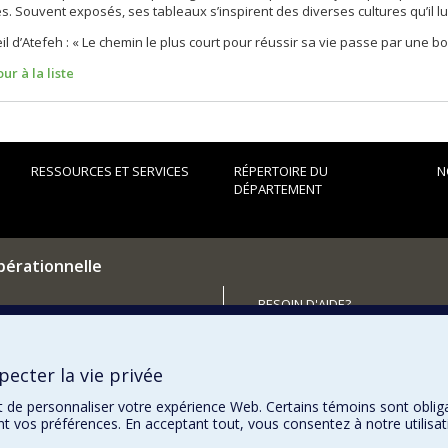
es. Souvent exposés, ses tableaux s’inspirent des diverses cultures qu’il l
il d’Atefeh : « Le chemin le plus court pour réussir sa vie passe par une b
ur à la liste
RESSOURCES ET SERVICES
RÉPERTOIRE DU
N
DÉPARTEMENT
pérationnelle
BESOIN D'AIDE?
Plan du site
utenir le Département?
Signaler une erreur
ecter la vie privée
Accessibilité
t de personnaliser votre expérience Web. Certains témoins sont oblig
ent vos préférences. En acceptant tout, vous consentez à notre utili