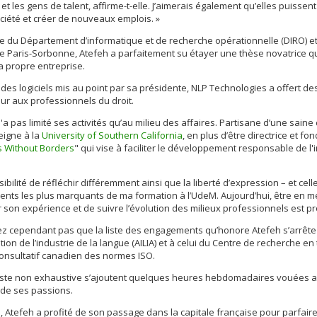
t les gens de talent, affirme-t-elle. J’aimerais également qu’elles puissen
ciété et créer de nouveaux emplois. »
 du Département d’informatique et de recherche opérationnelle (DIRO) et 
e Paris-Sorbonne, Atefeh a parfaitement su étayer une thèse novatrice q
a propre entreprise.
t des logiciels mis au point par sa présidente, NLP Technologies a offert 
ur aux professionnels du droit.
'a pas limité ses activités qu’au milieu des affaires. Partisane d’une saine
eigne à la
University of Southern California
, en plus d’être directrice et f
 Without Borders
" qui vise à faciliter le développement responsable de l'in
sibilité de réfléchir différemment ainsi que la liberté d’expression – et c
ents les plus marquants de ma formation à l’UdeM. Aujourd’hui, être en
 son expérience et de suivre l’évolution des milieux professionnels est pro
z cependant pas que la liste des engagements qu’honore Atefeh s’arrête ic
ation de l’industrie de la langue (AILIA) et à celui du Centre de recherche 
onsultatif canadien des normes ISO.
liste non exhaustive s’ajoutent quelques heures hebdomadaires vouées au
de ses passions.
re, Atefeh a profité de son passage dans la capitale française pour parfaire