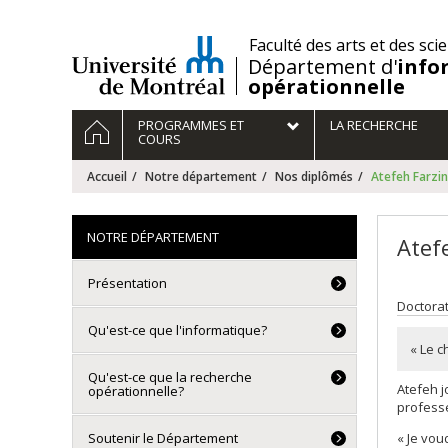
Passer
au
/
Faculté des arts et des sci
contenu
Département d'
info
opérationnelle
Navigation
ACCUEIL
PROGRAMMES ET
LA RECHERCHE
principale
COURS
Accueil
Notre département
Nos diplômés
Atefeh Farzi
NOTRE DÉPARTEMENT
Atef
Présentation
Doctorat
Qu'est-ce que l'informatique?
« Le c
Qu'est-ce que la recherche
Atefeh j
opérationnelle?
professe
« Je vou
Soutenir le Département