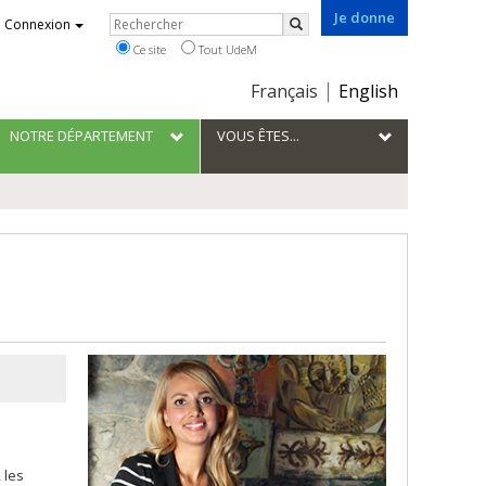
Je donne
Rechercher
Connexion
Rechercher
Ce site
Tout UdeM
Choix
Français
English
de
la
NOTRE DÉPARTEMENT
VOUS ÊTES...
langue
 les