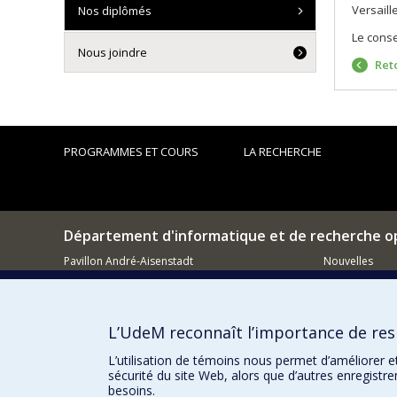
Versaill
Nos diplômés
Le conse
Nous joindre
Reto
PROGRAMMES ET COURS
LA RECHERCHE
Département d'informatique et de recherche o
Pavillon André-Aisenstadt
Nouvelles
2920, chemin de la Tour
Activités
Montréal (QC)
H3T 1J4
Comment so
L’UdeM reconnaît l’importance de resp
514 343-6602
Courriel
L’utilisation de témoins nous permet d’améliorer e
sécurité du site Web, alors que d’autres enregistr
besoins.