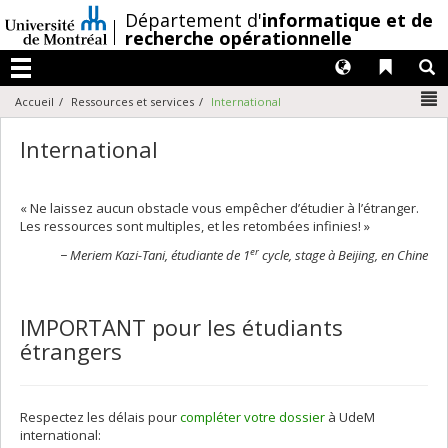
Passer
/
Département d'
informatique et de
au
recherche opérationnelle
contenu
Langues
Liens 
R
Menu
N
Accueil
Ressources et services
International
International
« Ne laissez aucun obstacle vous empêcher d’étudier à l’étranger.
Les ressources sont multiples, et les retombées infinies! »
er
− Meriem Kazi-Tani, étudiante de 1
cycle, stage à Beijing, en Chine
IMPORTANT pour les étudiants
étrangers
Respectez les délais pour
compléter votre dossier
à UdeM
international: