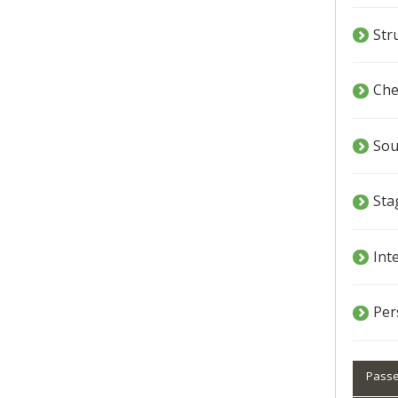
Str
Che
Sou
Sta
Int
Per
Passe