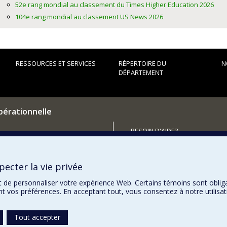
52e rang mondial au classement du Times Higher Education 2026
104e rang mondial au classement US News 2026
RESSOURCES ET SERVICES
RÉPERTOIRE DU
N
DÉPARTEMENT
pérationnelle
BESOIN D'AIDE?
Plan du site
utenir le Département?
Signaler une erreur
ecter la vie privée
Accessibilité
t de personnaliser votre expérience Web. Certains témoins sont oblig
ent vos préférences. En acceptant tout, vous consentez à notre utili
Tout accepter