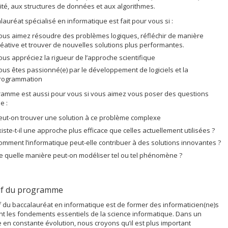
té, aux structures de données et aux algorithmes.
lauréat spécialisé en informatique est fait pour vous si :
ous aimez résoudre des problèmes logiques, réfléchir de manière
réative et trouver de nouvelles solutions plus performantes.
ous appréciez la rigueur de l’approche scientifique
ous êtes passionné(e) par le développement de logiciels et la
rogrammation
ramme est aussi pour vous si vous aimez vous poser des questions
e :
eut-on trouver une solution à ce problème complexe
xiste-t-il une approche plus efficace que celles actuellement utilisées ?
omment l’informatique peut-elle contribuer à des solutions innovantes ?
e quelle manière peut-on modéliser tel ou tel phénomène ?
if du programme
if du baccalauréat en informatique est de former des informaticien(ne)s
nt les fondements essentiels de la science informatique. Dans un
en constante évolution, nous croyons qu’il est plus important