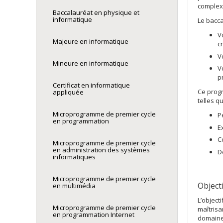
complexi
Baccalauréat en physique et
informatique
Le bacca
V
Majeure en informatique
c
V
Mineure en informatique
V
p
Certificat en informatique
Ce prog
appliquée
telles qu
Microprogramme de premier cycle
P
en programmation
E
C
Microprogramme de premier cycle
en administration des systèmes
D
informatiques
Microprogramme de premier cycle
Object
en multimédia
L’object
Microprogramme de premier cycle
maîtrisa
en programmation Internet
domaine 