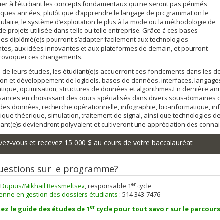
uer à l’étudiant les concepts fondamentaux qui ne seront pas périmés
elques années, plutôt que d’apprendre le langage de programmation le
ulaire, le système d’exploitation le plus à la mode ou la méthodologie de
de projets utilisée dans telle ou telle entreprise. Grâce à ces bases
 les diplômé(e)s pourront s’adapter facilement aux technologies
tes, aux idées innovantes et aux plateformes de demain, et pourront
ovoquer ces changements.
 de leurs études, les étudiant(e)s acquerront des fondements dans les 
on et développement de logiciels, bases de données, interfaces, langag
atique, optimisation, structures de données et algorithmes.En dernière an
ances en choisissant des cours spécialisés dans divers sous-domaines de
des données, recherche opérationnelle, infographie, bio-informatique, in
ique théorique, simulation, traitement de signal, ainsi que technologies de
iant(e)s deviendront polyvalent et cultiveront une appréciation des con
ivez-vous et recevez 15 000 $ au cours de votre baccalauréat
uestions sur le programme?
er
c Dupuis/Mikhail Bessmeltsev
, responsable 1
cycle
enne en gestion des dossiers étudiants
: 514 343-7476
er
ez le guide des études de 1
cycle pour tout savoir sur le parcour