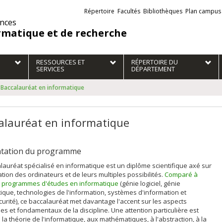
Liens
Répertoire
Facultés
Bibliothèques
Plan campus
externes
ences
rmatique et de recherche
RESSOURCES ET
RÉPERTOIRE DU
SERVICES
DÉPARTEMENT
Baccalauréat en informatique
alauréat en informatique
ntation du programme
lauréat spécialisé en informatique est un diplôme scientifique axé sur
tation des ordinateurs et de leurs multiples possibilités.
Comparé à
s programmes d'études en informatique
(génie logiciel, génie
ique, technologies de l'information, systèmes d'information et
urité), ce baccalauréat met davantage l'accent sur les aspects
es et fondamentaux de la discipline. Une attention particulière est
 la théorie de l'informatique, aux mathématiques, à l'abstraction, à la