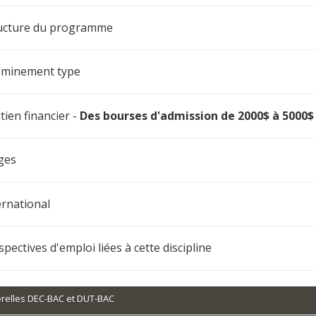
ucture du programme
minement type
tien financier
-
Des bourses d'admission de 2000$ à 5000$ 
ges
ernational
spectives d'emploi liées à cette discipline
relles DEC-BAC et DUT-BAC