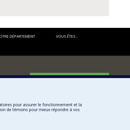
OTRE DÉPARTEMENT
VOUS ÊTES...
FACULTÉ DES ARTS ET DES SCIENCES
Nos départements et écoles
Nos centres d'études
atoires pour assurer le fonctionnement et la
Nos programmes et cours
sation de témoins pour mieux répondre à vos