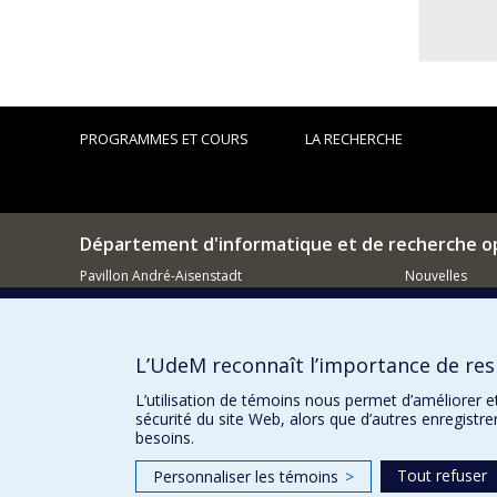
PROGRAMMES ET COURS
LA RECHERCHE
Département d'informatique et de recherche o
Pavillon André-Aisenstadt
Nouvelles
2920, chemin de la Tour
Activités
Montréal (QC)
H3T 1J4
Comment so
L’UdeM reconnaît l’importance de resp
514 343-6602
Courriel
L’utilisation de témoins nous permet d’améliorer e
sécurité du site Web, alors que d’autres enregistr
besoins.
Tout refuser
Personnaliser les témoins
>