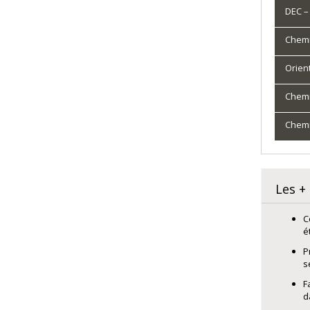
DEC –
Chemi
Orien
Chemi
Chem
Les +
C
é
P
s
F
d