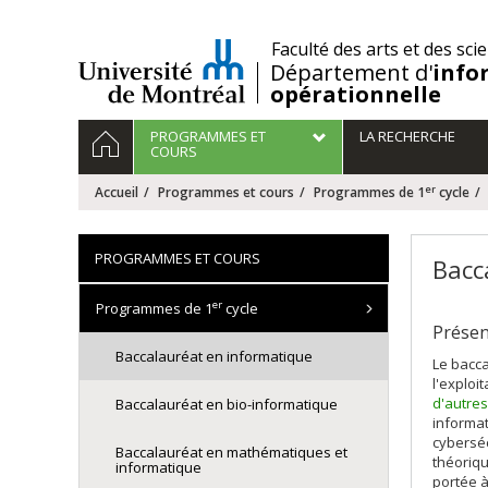
Passer
au
/
Faculté des arts et des sci
contenu
Département d'
info
opérationnelle
Navigation
ACCUEIL
PROGRAMMES ET
LA RECHERCHE
principale
COURS
er
Accueil
Programmes et cours
Programmes de 1
cycle
PROGRAMMES ET COURS
Bacc
er
Programmes de 1
cycle
Prése
Baccalauréat en informatique
Le bacca
l'exploi
d'autre
Baccalauréat en bio-informatique
informat
cyberséc
Baccalauréat en mathématiques et
théoriqu
informatique
portée à