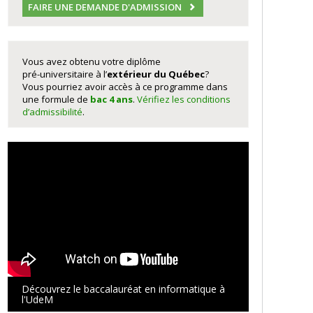
FAIRE UNE DEMANDE D'ADMISSION
Vous avez obtenu votre diplôme
pré-universitaire à l’
extérieur du Québec
?
Vous pourriez avoir accès à ce programme dans
une formule de
bac 4 ans
.
Vérifiez les conditions
d’admissibilité
.
Découvrez le baccalauréat en informatique à
l'UdeM