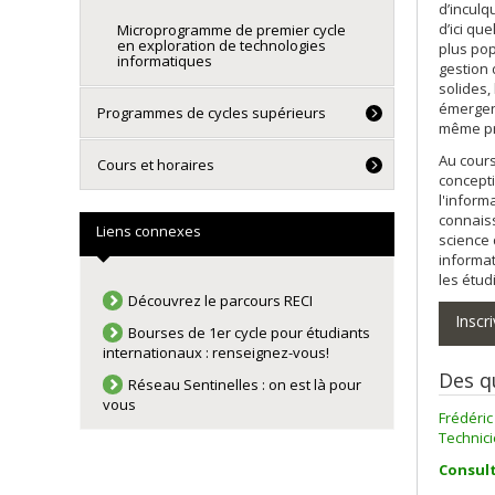
d’inculq
d’ici qu
Microprogramme de premier cycle
en exploration de technologies
plus pop
informatiques
gestion 
solides,
émergen
Programmes de cycles supérieurs
même pr
Au cours
Cours et horaires
concepti
l'inform
connaiss
Liens connexes
science 
informat
les étud
Découvrez le parcours RECI
Inscr
Bourses de 1er cycle pour étudiants
internationaux : renseignez-vous!
Des q
Réseau Sentinelles : on est là pour
vous
Frédéri
Technici
Consult