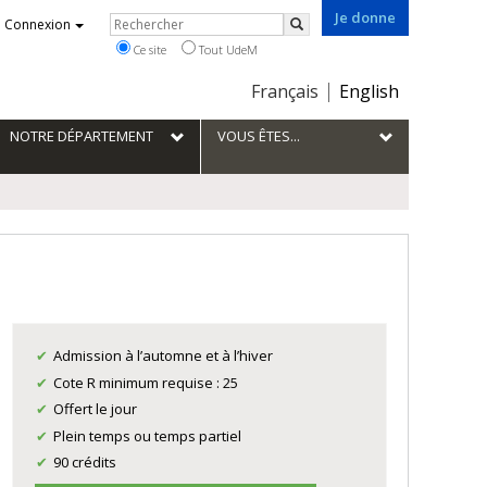
Je donne
Rechercher
Connexion
Rechercher
Ce site
Tout UdeM
Choix
Français
English
de
la
NOTRE DÉPARTEMENT
VOUS ÊTES...
langue
Admission à l’automne et à l’hiver
Cote R minimum requise : 25
Offert le jour
Plein temps ou temps partiel
90 crédits