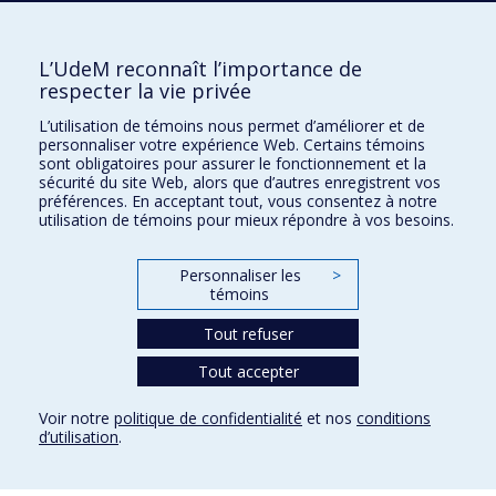
Courriel
Nouvelles
L’UdeM reconnaît l’importance de
respecter la vie privée
Activités
L’utilisation de témoins nous permet d’améliorer et de
Comment soutenir le Département?
personnaliser votre expérience Web. Certains témoins
sont obligatoires pour assurer le fonctionnement et la
BESOIN D'AIDE?
sécurité du site Web, alors que d’autres enregistrent vos
préférences. En acceptant tout, vous consentez à notre
Plan du site
utilisation de témoins pour mieux répondre à vos besoins.
Signaler une erreur
Accessibilité
Personnaliser les
>
témoins
FACULTÉ DES ARTS ET DES SCIENCES
Tout refuser
Nos départements et écoles
Tout accepter
Nos centres d'études
Nos programmes et cours
Voir notre
politique de confidentialité
et nos
conditions
d’utilisation
.
Confidentialité