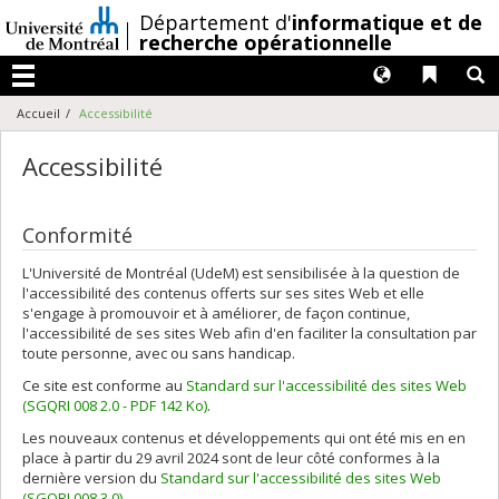
Passer
/
Département d'
informatique et de
au
recherche opérationnelle
contenu
Langues
Liens 
R
Menu
Accueil
Accessibilité
Accessibilité
Conformité
L'Université de Montréal (UdeM) est sensibilisée à la question de
l'accessibilité des contenus offerts sur ses sites Web et elle
s'engage à promouvoir et à améliorer, de façon continue,
l'accessibilité de ses sites Web afin d'en faciliter la consultation par
toute personne, avec ou sans handicap.
Ce site est conforme au
Standard sur l'accessibilité des sites Web
(SGQRI 008 2.0 - PDF 142 Ko)
.
Les nouveaux contenus et développements qui ont été mis en en
place à partir du 29 avril 2024 sont de leur côté conformes à la
dernière version du
Standard sur l'accessibilité des sites Web
(SGQRI 008 3.0)
.