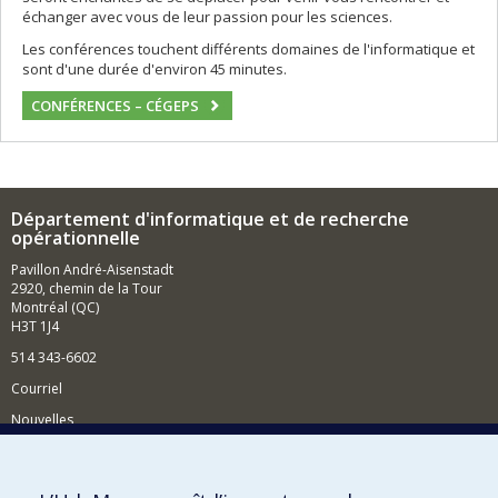
échanger avec vous de leur passion pour les sciences.
Les conférences touchent différents domaines de l'informatique et
sont d'une durée d'environ 45 minutes.
CONFÉRENCES – CÉGEPS
Département d'informatique et de recherche
opérationnelle
Pavillon André-Aisenstadt
2920, chemin de la Tour
Montréal (QC)
H3T 1J4
514 343-6602
Courriel
Nouvelles
Activités
Comment soutenir le Département?