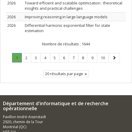
2026
Toward efficient and scalable optimization : theoretical
insights and practical challenges
2026
Improving reasoning in large language models
2026
Differential harmonic exponential filter for state
estimation
Nombre de résultats :
1644
Page
.
Page
Page
Page
Page
Page
Page
Page
Page
Page
Page
1
2
3
4
5
6
7
8
9
10
Page
suivante
courante.
20 résultats par page
Département d'informatique et de recherche
opérationnelle
Pavillon André-Aisenstadt
2920, chemin de la Tour
Montréal (QC)
H3T 1J4