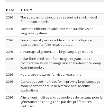
Trier par date en ordre croissant
Trier par titre en ordre croissant
Date
Titre
2026
The spectrum of structured reasoning in multimodal
foundation models
2026
Towards efficient, reliable and measurable vision-
language systems
2026
Toward socially responsible artificial intelligence
approaches for fake news detection
2026
Advantage alignment and large language models
2026
Solar flare prediction from magnetogram data : a
comparative study of image and spatio-temporal deep
learning models
2026
Neural architectures for visual reasoning
2026
Concept-based methods for improving large language
model performance in healthcare and scientific
applications
2026
Alignement multi-agents de modèles de langage pour la
génération de code guidée par des préférences
multiples