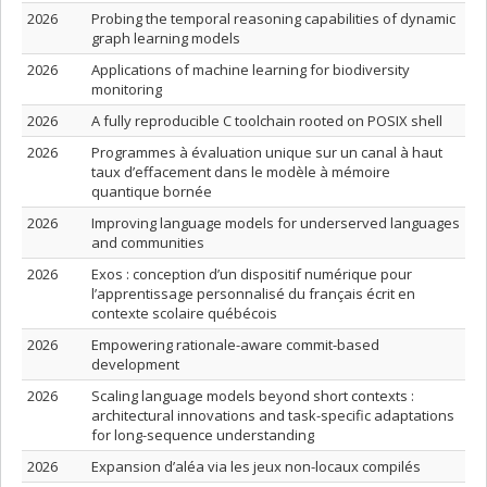
2026
Probing the temporal reasoning capabilities of dynamic
graph learning models
2026
Applications of machine learning for biodiversity
monitoring
2026
A fully reproducible C toolchain rooted on POSIX shell
2026
Programmes à évaluation unique sur un canal à haut
taux d’effacement dans le modèle à mémoire
quantique bornée
2026
Improving language models for underserved languages
and communities
2026
Exos : conception d’un dispositif numérique pour
l’apprentissage personnalisé du français écrit en
contexte scolaire québécois
2026
Empowering rationale-aware commit-based
development
2026
Scaling language models beyond short contexts :
architectural innovations and task-specific adaptations
for long-sequence understanding
2026
Expansion d’aléa via les jeux non-locaux compilés