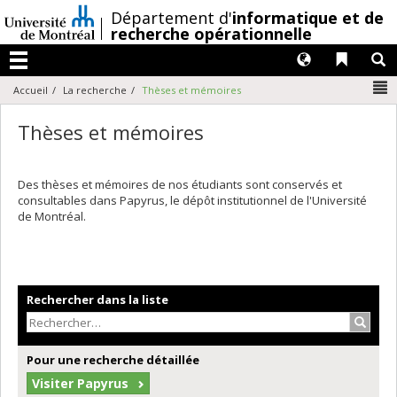
Passer
/
Département d'
informatique et de
au
recherche opérationnelle
contenu
Langues
Liens 
R
Menu
N
Accueil
La recherche
Thèses et mémoires
Thèses et mémoires
Des thèses et mémoires de nos étudiants sont conservés et
consultables dans Papyrus, le dépôt institutionnel de l'Université
de Montréal.
Rechercher dans la liste
Recher
Pour une recherche détaillée
Visiter Papyrus