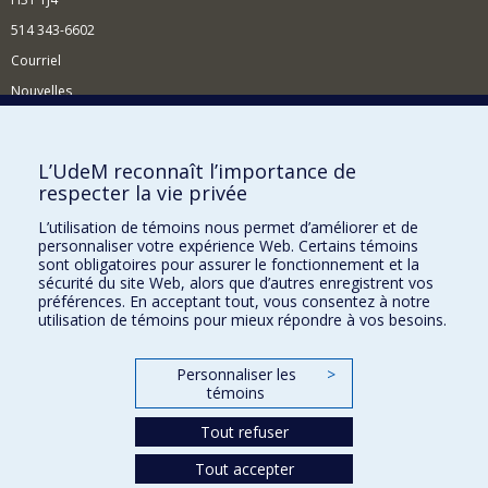
514 343-6602
Courriel
Nouvelles
Activités
Comment soutenir le Département?
L’UdeM reconnaît l’importance de
respecter la vie privée
BESOIN D'AIDE?
L’utilisation de témoins nous permet d’améliorer et de
Plan du site
personnaliser votre expérience Web. Certains témoins
Signaler une erreur
sont obligatoires pour assurer le fonctionnement et la
sécurité du site Web, alors que d’autres enregistrent vos
Accessibilité
préférences. En acceptant tout, vous consentez à notre
utilisation de témoins pour mieux répondre à vos besoins.
FACULTÉ DES ARTS ET DES SCIENCES
Nos départements et écoles
Personnaliser les
>
témoins
Nos centres d'études
Tout refuser
Nos programmes et cours
Tout accepter