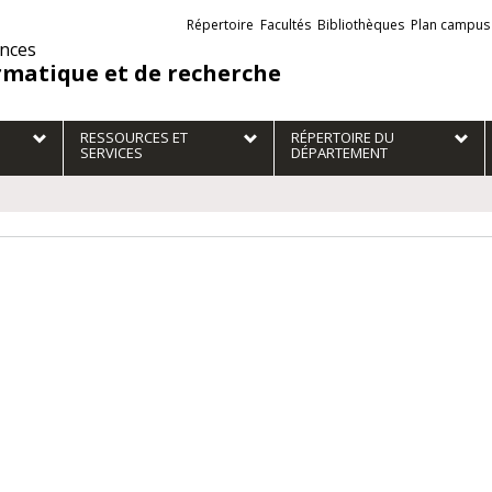
Liens
Répertoire
Facultés
Bibliothèques
Plan campus
externes
ences
rmatique et de recherche
RESSOURCES ET
RÉPERTOIRE DU
SERVICES
DÉPARTEMENT