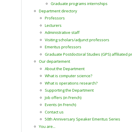
Graduate programs internships
Department directory
Professors
Lecturers
Administrative staff
Visiting scholars/adjunct professors
Emeritus professors
Graduate Postdoctoral Studies (GPS) affiliated 
Our departement
About the Department
What is computer science?
What is operations research?
Supporting the Department
Job offers (in French)
Events (in French)
Contact us
50th Anniversary Speaker Emeritus Series
You are...