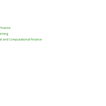
 Finance
arning
al and Computational Finance