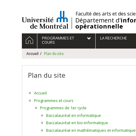
Passer
au
/
Faculté des arts et des sci
contenu
Département d'
info
opérationnelle
Navigation
ACCUEIL
PROGRAMMES ET
LA RECHERCHE
principale
COURS
Accueil
Plan du site
Plan du site
Accueil
Programmes et cours
Programmes de 1er cycle
Baccalauréat en informatique
Baccalauréat en bio-informatique
Baccalauréat en mathématiques et informatique