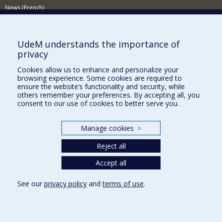
News (French)
Activities (French)
Supporting the Department
UdeM understands the importance of
privacy
NEED HELP?
Cookies allow us to enhance and personalize your
Site map
browsing experience. Some cookies are required to
Report a problem
ensure the website’s functionality and security, while
others remember your preferences. By accepting all, you
Accessibility
consent to our use of cookies to better serve you.
FACULTY OF ARTS AND SCIENCE
Manage cookies
>
Our Departments and Schools
Reject all
Our Centres
Programs and Courses in our Faculty
Accept all
See our
privacy policy
and
terms of use
.
Privacy
Terms of use
Cookie Settings