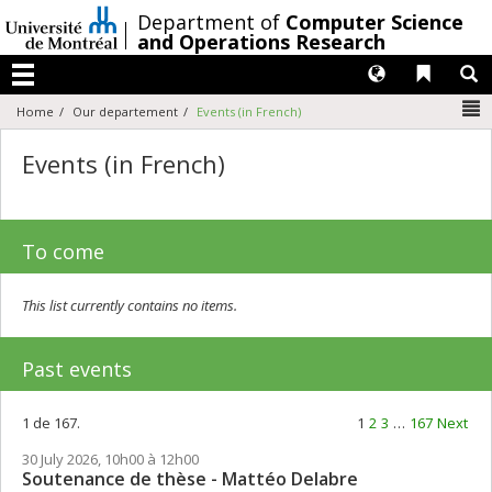
Passer
/
Department of
Computer Science
au
and Operations Research
contenu
Langues
Liens 
R
Menu
N
Home
Our departement
Events (in French)
Events (in French)
To come
This list currently contains no items.
Past events
1 de 167.
1
2
3
…
167
Next
30 July 2026, 10h00 à 12h00
Soutenance de thèse - Mattéo Delabre