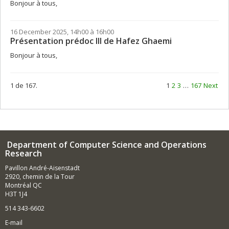
Bonjour à tous,
16 December 2025, 14h00 à 16h00
Présentation prédoc III de Hafez Ghaemi
Bonjour à tous,
1 de 167.
1
2
3
…
167
Next
Department of Computer Science and Operations
Research
Pavillon André-Aisenstadt
2920, chemin de la Tour
Montréal QC
H3T 1J4
514 343-6602
E-mail