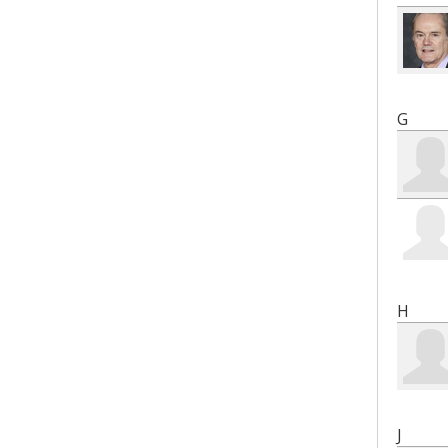
G
H
J