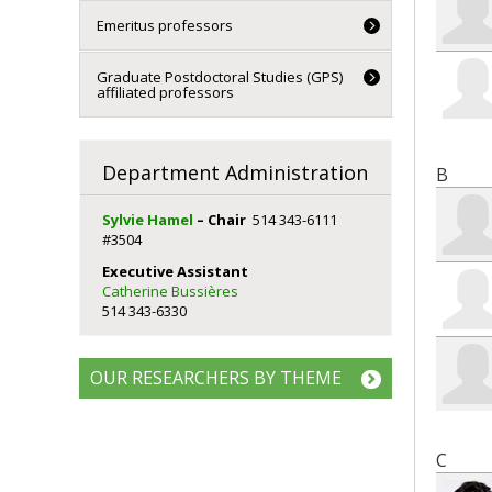
Emeritus professors
Graduate Postdoctoral Studies (GPS)
affiliated professors
Department Administration
B
Sylvie Hamel
– Chair
514 343-6111
#3504
Executive Assistant
Catherine Bussières
514 343-6330
OUR RESEARCHERS BY THEME
C