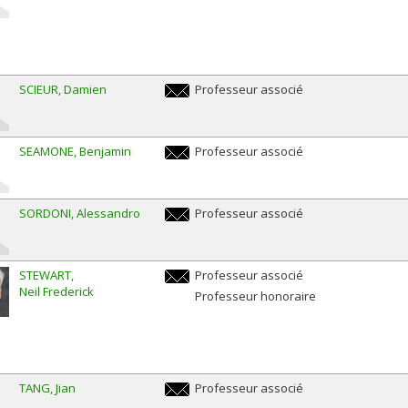
SCIEUR
Damien
Professeur associé
damien.scieur@umontreal.ca
SEAMONE
Benjamin
Professeur associé
b.seamone@umontreal.ca
SORDONI
Alessandro
Professeur associé
alessandro.sordoni@umontreal.ca
STEWART
Professeur associé
Neil Frederick
neil.frederick.stewart@umontreal.ca
Professeur honoraire
TANG
Jian
Professeur associé
jian.tang@umontreal.ca