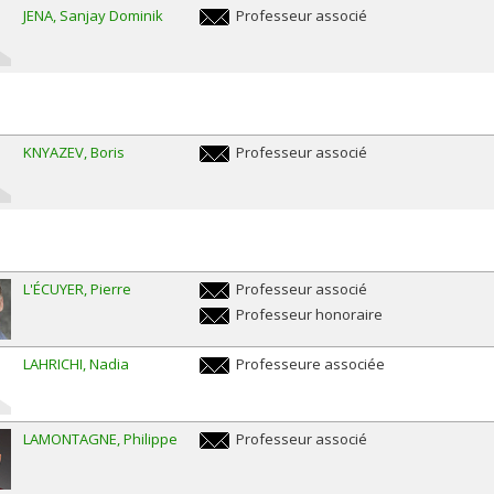
JENA
Sanjay Dominik
Professeur associé
sanjay.dominik.jena@umontreal.ca
KNYAZEV
Boris
Professeur associé
boris.knyazev@umontreal.ca
L'ÉCUYER
Pierre
Professeur associé
pierre.l.ecuyer@umontreal.ca
Professeur honoraire
pierre.l.ecuyer@umontreal.ca
LAHRICHI
Nadia
Professeure associée
nadia.lahrichi@umontreal.ca
LAMONTAGNE
Philippe
Professeur associé
philippe.lamontagne.1@umontreal.ca