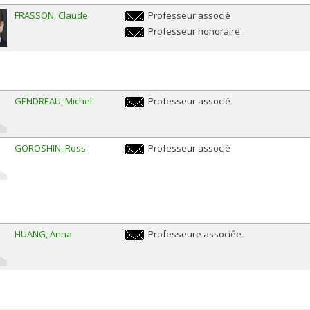
FRASSON
Claude
Professeur associé
claude.frasson@umontreal.ca
Professeur honoraire
claude.frasson@umontreal.ca
GENDREAU
Michel
Professeur associé
m.gendreau@umontreal.ca
GOROSHIN
Ross
Professeur associé
ross.goroshin@umontreal.ca
HUANG
Anna
Professeure associée
anna.huang@umontreal.ca