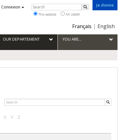
Je donne
Rechercher
Connexion
Search
This website
All UdeM
Choix
Français
English
de
la
OUR DEPARTEMENT
YOU ARE...
langue
W
X
Y
Z