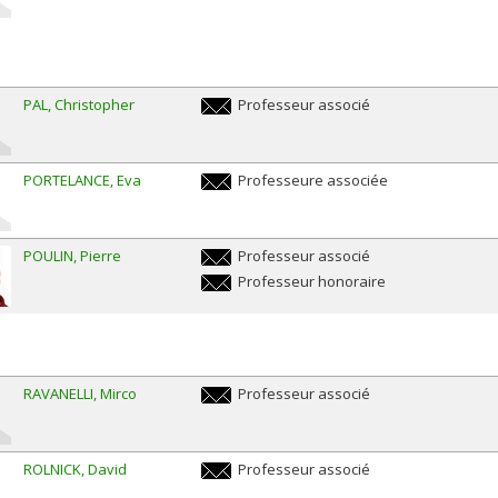
PAL
Christopher
Professeur associé
christopher.pal@umontreal.ca
PORTELANCE
Eva
Professeure associée
eva.portelance@umontreal.ca
POULIN
Pierre
Professeur associé
pierre.poulin@umontreal.ca
Professeur honoraire
pierre.poulin@umontreal.ca
RAVANELLI
Mirco
Professeur associé
mirco.ravanelli@umontreal.ca
ROLNICK
David
Professeur associé
david.rolnick@umontreal.ca