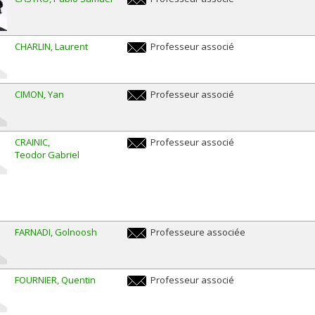
pablo.samuel.castro@umontreal.ca
CHARLIN
Laurent
Professeur associé
laurent.charlin@umontreal.ca
CIMON
Yan
Professeur associé
yan.cimon@umontreal.ca
CRAINIC
Professeur associé
Teodor Gabriel
teodor.gabriel.crainic@umontreal.ca
FARNADI
Golnoosh
Professeure associée
golnoosh.farnadi@umontreal.ca
FOURNIER
Quentin
Professeur associé
quentin.fournier@umontreal.ca