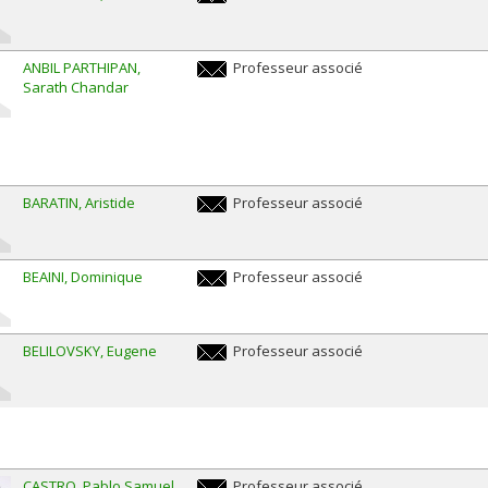
yossiri.adulyasak@umontreal.ca
ANBIL PARTHIPAN
Professeur associé
Sarath Chandar
sarath.chandar.anbil.parthipan@umontreal
BARATIN
Aristide
Professeur associé
aristide.baratin@umontreal.ca
BEAINI
Dominique
Professeur associé
dominique.beaini@umontreal.ca
BELILOVSKY
Eugene
Professeur associé
eugene.belilovsky@umontreal.ca
CASTRO
Pablo Samuel
Professeur associé