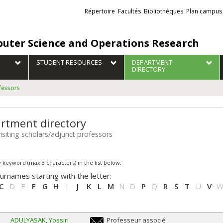
Liens
Répertoire
Facultés
Bibliothèques
Plan campus
externes
uter Science and Operations Research
STUDENT RESOURCES
DEPARTMENT
DIRECTORY
fessors
rtment directory
visiting scholars/adjunct professors
 keyword (max 3 characters) in the list below:
urnames starting with the letter:
C
D
E
F
G
H
I
J
K
L
M
N
O
P
Q
R
S
T
U
V
ADULYASAK
Yossiri
Professeur associé