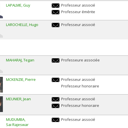
LAPALME
Guy
Professeur associé
guy.lapalme@umontreal.ca
Professeur émérite
guy.lapalme@umontreal.ca
LAROCHELLE
Hugo
Professeur associé
hugo.larochelle@umontreal.ca
MAHARAJ
Tegan
Professeure associée
tegan.maharaj@umontreal.ca
MCKENZIE
Pierre
Professeur associé
pierre.mckenzie@umontreal.ca
Professeur honoraire
MEUNIER
Jean
Professeur associé
jean.meunier@umontreal.ca
Professeur honoraire
jean.meunier@umontreal.ca
MUDUMBA
Professeur associé
Sai Rajeswar
sai.rajeswar.mudumba@umontreal.ca