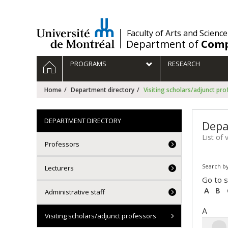
Passer
au
contenu
/
Faculty of Arts and Science
Department of
Comp
Navigation
HOME
PROGRAMS
RESEARCH
principale
Home
Department directory
Visiting scholars/adjunct pro
DEPARTMENT DIRECTORY
Depa
List of 
Professors
Search by
Lecturers
Go to s
A
B
Administrative staff
A
Visiting scholars/adjunct professors