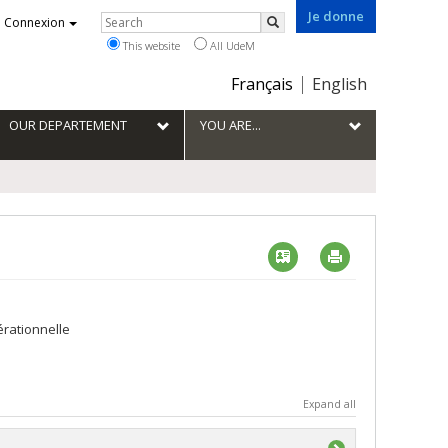
Je donne
Rechercher
Connexion
Search
This website
All UdeM
Choix
Français
English
de
la
OUR DEPARTEMENT
YOU ARE...
langue
Vcard
Imprimer
érationnelle
Expand all