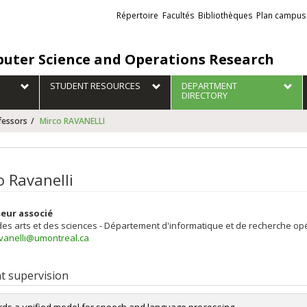
Liens
Répertoire
Facultés
Bibliothèques
Plan campus
externes
uter Science and Operations Research
STUDENT RESOURCES
DEPARTMENT
DIRECTORY
fessors
Mirco RAVANELLI
o Ravanelli
eur associé
des arts et des sciences - Département d'informatique et de recherche op
avanelli@umontreal.ca
t supervision