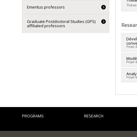
Towar
Thèses
Emeritus professors
Grad
Graduate Postdoctoral Studies (GPS)
Cycle
Resear
affiliated professors
Grade
Lien 
Dével
conve
Projet 
Lead 
Modél
Projet 
Fundi
Grant
Lead 
Analy
Projet 
Fundi
Grant
Lead 
Fundi
Grant
PROGRAMS
RESEARCH