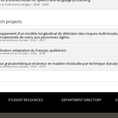
ds a unified model for speech and language processing
 et mémoires dirigés / 2024 - 2024
uate :
Ploujnikov, Artem
 :
Master's
ch projects
 :
M. Sc.
vers le document dans Papyrus
oppement d'un modèle longitudinal de détection des risques multi-locuteu
rsationnels de soins aux personnes âgées.
de recherche au Canada / 2026 - 2027
researcher :
isation adaptative du français québécois
Mirco Ravanelli
de recherche au Canada / 2026 - 2026
ng sources:
MITACS Inc.
 programs:
PVXXXXXX-Stage Accélération Québec - MITACS
researcher :
se granulométrique et teneur en matière résiduelle par technique d’anal
Mirco Ravanelli
de recherche au Canada / 2025 - 2025
ng sources:
MITACS Inc.
 programs:
PVXXXXXX-Stage Accélération Québec - MITACS
researcher :
Mirco Ravanelli
ng sources:
MITACS Inc.
 programs:
PVXXXXXX-Stage Accélération Québec - MITACS
STUDENT RESOURCES
DEPARTMENT DIRECTORY
O