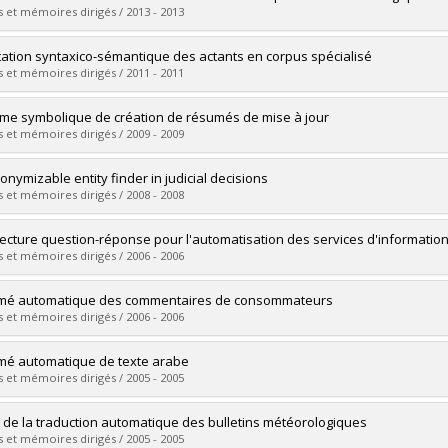
 :
Doctoral
 et mémoires dirigés / 2013 - 2013
 :
Ph. D.
vers le document dans Papyrus
uate :
Bergeron, Jacques
ation syntaxico-sémantique des actants en corpus spécialisé
 :
Master's
 et mémoires dirigés / 2011 - 2011
 :
M. Sc.
vers le document dans Papyrus
uate :
Hadouche, Fadila
me symbolique de création de résumés de mise à jour
 :
Doctoral
 et mémoires dirigés / 2009 - 2009
 :
Ph. D.
vers le document dans Papyrus
uate :
Genest, Pierre-Étienne
onymizable entity finder in judicial decisions
 :
Master's
 et mémoires dirigés / 2008 - 2008
 :
M. Sc.
vers le document dans Papyrus
uate :
Kazemi, Farzaneh
tecture question-réponse pour l'automatisation des services d'informatio
 :
Master's
 et mémoires dirigés / 2006 - 2006
 :
M. Sc.
vers le document dans Papyrus
uate :
Bélanger, Luc
mé automatique des commentaires de consommateurs
 :
Doctoral
 et mémoires dirigés / 2006 - 2006
 :
Ph. D.
vers le document dans Papyrus
uate :
Feiguina, Olga
é automatique de texte arabe
 :
Master's
 et mémoires dirigés / 2005 - 2005
 :
M. Sc.
vers le document dans Papyrus
uate :
Douzidia, Fouad Soufiane
 de la traduction automatique des bulletins météorologiques
 :
Master's
 et mémoires dirigés / 2005 - 2005