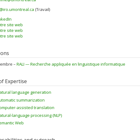
@iro.umontreal.ca
(Travail)
els
nkedIn
tre site web
tre site web
tre site web
tions
embre –
RALI — Recherche appliquée en linguistique informatique
of Expertise
atural language generation
utomatic summarization
omputer-assisted translation
atural-language processing (NLP)
emantic Web