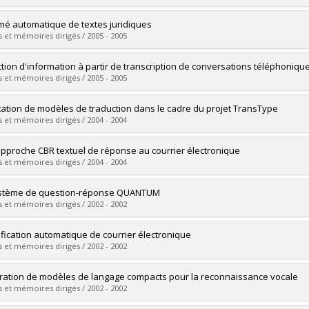
 :
M. Sc.
vers le document dans Papyrus
uate :
Leplus, Thomas
é automatique de textes juridiques
 :
Master's
 et mémoires dirigés / 2005 - 2005
 :
M. Sc.
vers le document dans Papyrus
uate :
Farzindar, Atefeh
ction d'information à partir de transcription de conversations téléphoniqu
 :
Doctoral
 et mémoires dirigés / 2005 - 2005
 :
Ph. D.
vers le document dans Papyrus
uate :
Boufaden, Narjès
ation de modèles de traduction dans le cadre du projet TransType
 :
Doctoral
 et mémoires dirigés / 2004 - 2004
 :
Ph. D.
vers le document dans Papyrus
uate :
Nepveu, Laurent
pproche CBR textuel de réponse au courrier électronique
 :
Master's
 et mémoires dirigés / 2004 - 2004
 :
M. Sc.
vers le document dans Papyrus
uate :
Lamontagne, Luc
ystème de question-réponse QUANTUM
 :
Doctoral
 et mémoires dirigés / 2002 - 2002
 :
Ph. D.
vers le document dans Papyrus
uate :
Plamondon, Luc
ification automatique de courrier électronique
 :
Master's
 et mémoires dirigés / 2002 - 2002
 :
M. Sc.
vers le document dans Papyrus
uate :
Dubois, Julien
ation de modèles de langage compacts pour la reconnaissance vocale
 :
Master's
 et mémoires dirigés / 2002 - 2002
 :
M. Sc.