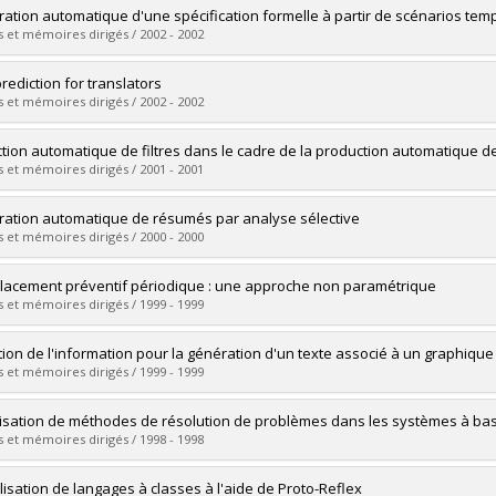
vers le document dans Papyrus
uate :
Picard, Francis
ation automatique d'une spécification formelle à partir de scénarios tem
 :
Master's
 et mémoires dirigés / 2002 - 2002
 :
M. Sc.
vers le document dans Papyrus
uate :
Salah, Aziz
prediction for translators
 :
Doctoral
 et mémoires dirigés / 2002 - 2002
 :
Ph. D.
vers le document dans Papyrus
uate :
Foster, George
ction automatique de filtres dans le cadre de la production automatique 
 :
Doctoral
 et mémoires dirigés / 2001 - 2001
 :
Ph. D.
vers le document dans Papyrus
uate :
Tout, Mazen
ation automatique de résumés par analyse sélective
 :
Master's
 et mémoires dirigés / 2000 - 2000
 :
M. Sc.
vers le document dans Papyrus
uate :
Saggion, Horacio
acement préventif périodique : une approche non paramétrique
 :
Doctoral
 et mémoires dirigés / 1999 - 1999
 :
Ph. D.
vers le document dans Papyrus
uate :
Mathieu, Patrice
tion de l'information pour la génération d'un texte associé à un graphique 
 :
Master's
 et mémoires dirigés / 1999 - 1999
 :
M. Sc.
vers le document dans Papyrus
uate :
Corio, Marc
lisation de méthodes de résolution de problèmes dans les systèmes à b
 :
Master's
 et mémoires dirigés / 1998 - 1998
 :
M. Sc.
vers le document dans Papyrus
uate :
Mattos Pinto Coelho, Eliana de
isation de langages à classes à l'aide de Proto-Reflex