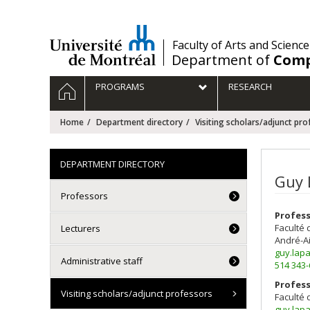
Passer
au
contenu
/
Faculty of Arts and Science
Department of
Comp
Navigation
HOME
PROGRAMS
RESEARCH
principale
Home
Department directory
Visiting scholars/adjunct pro
DEPARTMENT DIRECTORY
Guy 
Professors
Profess
Faculté 
Lecturers
André-A
guy.lap
Administrative staff
514 343
Profess
Visiting scholars/adjunct professors
Faculté 
guy.lap