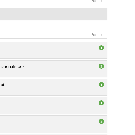
Expand all
Expand all
 scientifiques
data