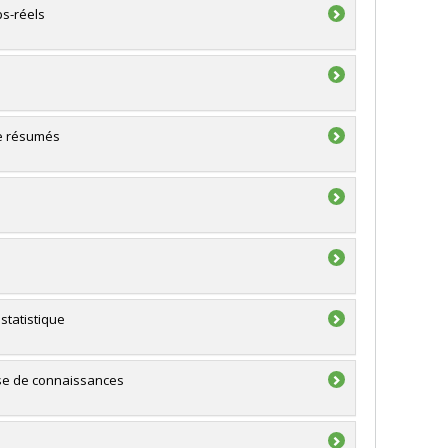
ps-réels
de résumés
statistique
ase de connaissances