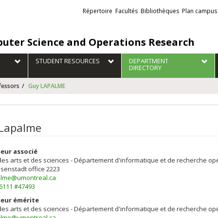
Liens
Répertoire
Facultés
Bibliothèques
Plan campus
externes
uter Science and Operations Research
STUDENT RESOURCES
DEPARTMENT
DIRECTORY
fessors
Guy LAPALME
Lapalme
eur associé
des arts et des sciences - Département d'informatique et de recherche op
isenstadt
office 2223
alme@umontreal.ca
-6111 #47493
eur émérite
des arts et des sciences - Département d'informatique et de recherche op
alme@umontreal.ca