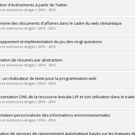
vers le document dans Papyrus
uate :
Dieng, Mamadou Alimou
tion d'évènements à partir de Twitter
 :
Master's
 et mémoires dirigés / 2015 - 2015
 :
M. Sc.
vers le document dans Papyrus
uate :
Dridi, Houssem Eddine
énierie des documents d'affaires dans le cadre du web sémantique
 :
Doctoral
 et mémoires dirigés / 2015 - 2015
 :
Ph. D.
vers le document dans Papyrus
uate :
JridiI, Jamel Eddine
oppement et implémentation du jeu des vingt questions
 :
Doctoral
 et mémoires dirigés / 2015 - 2015
 :
Ph. D.
vers le document dans Papyrus
uate :
Chghoura, Karim
ation de résumés par abstraction
 :
Master's
 et mémoires dirigés / 2014 - 2014
 :
M. Sc.
vers le document dans Papyrus
uate :
Genest, Pierre-Étienne
l : un réalisateur de texte pour la programmation web
 :
Doctoral
 et mémoires dirigés / 2014 - 2014
 :
Ph. D.
vers le document dans Papyrus
uate :
Daoust, Nicolas
sentation OWL de la ressource lexicale LVF et son utilisation dans le trai
 :
Master's
 et mémoires dirigés / 2014 - 2014
 :
M. Sc.
vers le document dans Papyrus
uate :
Abdi, Radia
ntation personnalisée des informations environnementales
 :
Master's
 et mémoires dirigés / 2014 - 2014
 :
M. Sc.
vers le document dans Papyrus
uate :
Mouine, Mohamed
ration de services de raisonnement automatique basés sur les logiques de 