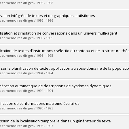
 :
Doctoral
 et mémoires dirigés / 1998 - 1998
 :
Ph. D.
vers le document dans Papyrus
uate :
Montero, Katia
ation intégrée de textes et de graphiques statistiques
 :
Master's
 et mémoires dirigés / 1996 - 1996
 :
M. Sc.
vers le document dans Papyrus
uate :
Fasciano, Massimo
isation et simulation de conversations dans un univers multi-agent
 :
Doctoral
 et mémoires dirigés / 1995 - 1995
 :
Ph. D.
vers le document dans Papyrus
uate :
Rousseau, D.
ication de textes d'instructions : sélectio du contenu et de la structure rhé
 :
Doctoral
 et mémoires dirigés / 1995 - 1995
 :
Ph. D.
vers le document dans Papyrus
uate :
Kosseim, Leila
 sur la planification de texte : application au sous-domaine de la populatio
 :
Doctoral
 et mémoires dirigés / 1994 - 1994
 :
Ph. D.
vers le document dans Papyrus
uate :
Lavoie, Benoit
nération automatique de descriptions de systèmes dynamiques
 :
Master's
 et mémoires dirigés / 1994 - 1994
 :
M. Sc.
vers le document dans Papyrus
uate :
Tourigny, Nicole
ification de conformations macromoléculaires
 :
Doctoral
 et mémoires dirigés / 1993 - 1993
 :
Ph. D.
vers le document dans Papyrus
uate :
Sadan, Annabel
ssion de la localisation temporelle dans un générateur de texte
 :
Master's
 et mémoires dirigés / 1993 - 1993