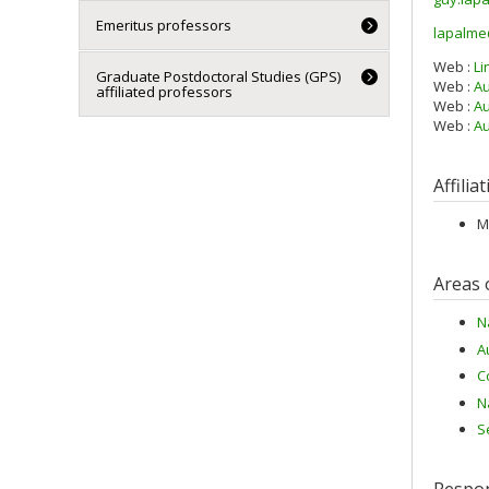
Emeritus professors
lapalme
Courri
Web :
Li
Graduate Postdoctoral Studies (GPS)
Web :
Au
affiliated professors
Web :
Au
Web :
Au
Affilia
M
Areas 
N
A
C
N
S