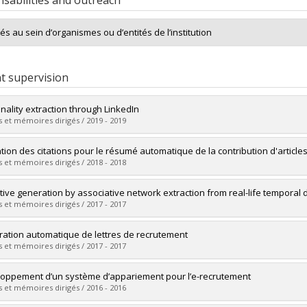
sabilities and outreach
tés au sein d’organismes ou d’entités de l’institution
t supervision
nality extraction through LinkedIn
 et mémoires dirigés / 2019 - 2019
uate :
Piedboeuf, Frédéric
sation des citations pour le résumé automatique de la contribution d'articles
 :
Master's
 et mémoires dirigés / 2018 - 2018
 :
M. Sc.
vers le document dans Papyrus
uate :
Malenfant, Bruno
tive generation by associative network extraction from real-life temporal 
 :
Doctoral
 et mémoires dirigés / 2017 - 2017
 :
Ph. D.
vers le document dans Papyrus
uate :
Vaudry, Pierre-Luc
ation automatique de lettres de recrutement
 :
Doctoral
 et mémoires dirigés / 2017 - 2017
 :
Ph. D.
vers le document dans Papyrus
uate :
Grand'Maison, Philippe
oppement d’un système d’appariement pour l’e-recrutement
 :
Master's
 et mémoires dirigés / 2016 - 2016
 :
M. Sc.