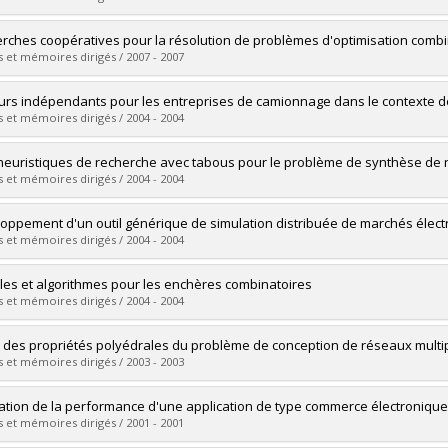
 :
Ph. D.
vers le document dans Papyrus
uate :
Lannez, Sébastien
rches coopératives pour la résolution de problèmes d'optimisation combi
 :
Master's
 et mémoires dirigés / 2007 - 2007
 :
M. Sc.
vers le document dans Papyrus
uate :
Le Bouthillier, Alexandre
urs indépendants pour les entreprises de camionnage dans le contexte d
 :
Doctoral
 et mémoires dirigés / 2004 - 2004
 :
Ph. D.
vers le document dans Papyrus
uate :
Ghita, Stela
euristiques de recherche avec tabous pour le problème de synthèse de r
 :
Master's
 et mémoires dirigés / 2004 - 2004
 :
M. Sc.
vers le document dans Papyrus
uate :
Ghamlouche, Ilfat
oppement d'un outil générique de simulation distribuée de marchés élec
 :
Doctoral
 et mémoires dirigés / 2004 - 2004
 :
Ph. D.
vers le document dans Papyrus
uate :
Khemila, Mohamed Ali
es et algorithmes pour les enchères combinatoires
 :
Master's
 et mémoires dirigés / 2004 - 2004
 :
M. Sc.
vers le document dans Papyrus
uate :
Abrache, Jawad
 des propriétés polyédrales du problème de conception de réseaux multipr
 :
Doctoral
 et mémoires dirigés / 2003 - 2003
 :
Ph. D.
vers le document dans Papyrus
uate :
Chouman, Mervat
ation de la performance d'une application de type commerce électronique
 :
Doctoral
 et mémoires dirigés / 2001 - 2001
 :
Ph. D.