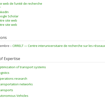
te web de l’unité de recherche
V
nkedIn
ogle Scholar
tre site web
tre site web
tions
embre –
CIRRELT — Centre interuniversitaire de recherche sur les réseaux d
of Expertise
ptimization of transport systems
ogistics
perations research
ransportation networks
ransports
utonomous Vehicles