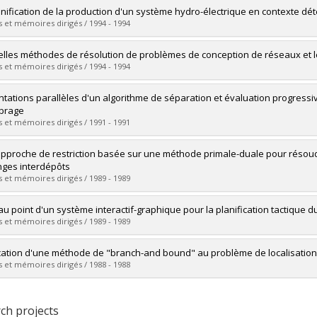
vers le document dans Papyrus
uate :
Charland, Yves
anification de la production d'un système hydro-électrique en contexte dét
 :
Master's
 et mémoires dirigés / 1994 - 1994
 :
M. Sc.
vers le document dans Papyrus
uate :
Béland, Diane
lles méthodes de résolution de problèmes de conception de réseaux et l
 :
Master's
 et mémoires dirigés / 1994 - 1994
 :
M. Sc.
vers le document dans Papyrus
uate :
Gendron, Bernard
ntations parallèles d'un algorithme de séparation et évaluation progressi
 :
Doctoral
ibrage
 :
Ph. D.
 et mémoires dirigés / 1991 - 1991
vers le document dans Papyrus
uate :
Gendron, Bernard
pproche de restriction basée sur une méthode primale-duale pour résoudr
 :
Master's
ges interdépôts
 :
M. Sc.
 et mémoires dirigés / 1989 - 1989
vers le document dans Papyrus
uate :
Tétreault, Nicole
au point d'un système interactif-graphique pour la planification tactique
 :
Master's
 et mémoires dirigés / 1989 - 1989
 :
M. Sc.
vers le document dans Papyrus
uate :
Mondou, Jean-François
cation d'une méthode de "branch-and bound" au problème de localisation 
 :
Master's
 et mémoires dirigés / 1988 - 1988
 :
M. Sc.
vers le document dans Papyrus
uate :
Hodgson, Jacques
 :
Master's
ch projects