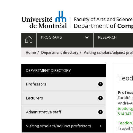
Passer
au
contenu
/
Faculty of Arts and Science
Department of
Comp
Navigation
HOME
PROGRAMS
RESEARCH
principale
Home
Department directory
Visiting scholars/adjunct pro
DEPARTMENT DIRECTORY
Teod
Professors
Profess
Faculté 
Lecturers
André-A
teodor.g
Administrative staff
514 343
TeodorGa
Visiting scholars/adjunct professors
Courri
Travail 1