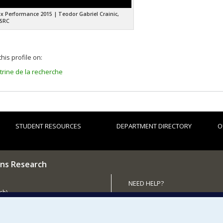
ix Performance 2015 | Teodor Gabriel Crainic,
MSRC
his profile on:
itrine de la recherche
STUDENT RESOURCES
DEPARTMENT DIRECTORY
O
ns Research
NEED HELP?
ch)
Site map
 the Department
Report a problem