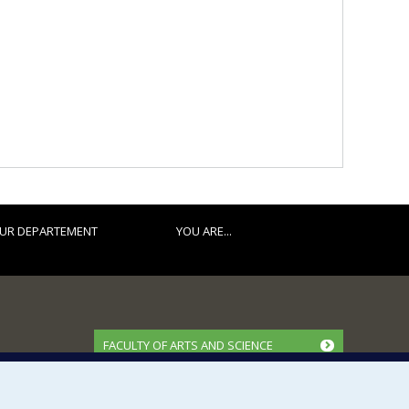
UR DEPARTEMENT
YOU ARE...
FACULTY OF ARTS AND SCIENCE
Our Departments and Schools
Our Centres