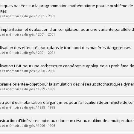
vers le document dans Papyrus
uate :
Helou, Charles
stiques basées sur la programmation mathématique pour le problème de c
 :
Master's
ités
 :
M. Sc.
 et mémoires dirigés / 2001 - 2001
vers le document dans Papyrus
uate :
Hernu, Geneviève
: implantation et évaluation d'un compilateur pour une variante parallèle 
 :
Master's
 et mémoires dirigés / 2001 - 2001
 :
M. Sc.
vers le document dans Papyrus
uate :
Methot, Éric
isation des effets réseaux dans le transport des matières dangereuses
 :
Master's
 et mémoires dirigés / 2001 - 2001
 :
M. Sc.
vers le document dans Papyrus
uate :
Benterki, Amina
isation UML pour une architecture coopérative appliquée au problème de
 :
Master's
 et mémoires dirigés / 2000 - 2000
 :
M. Sc.
vers le document dans Papyrus
uate :
Le Bouthillier, Alexandre
ibrairie orientée-objet pour la simulation des réseaux stochastiques dyn
 :
Master's
 et mémoires dirigés / 1999 - 1999
 :
M. Sc.
vers le document dans Papyrus
uate :
Demers, Jocelyn
au point et implantation d'algorithmes pour l'allocation déterministe de c
 :
Master's
 et mémoires dirigés / 1998 - 1998
 :
M. Sc.
vers le document dans Papyrus
uate :
Abrache, Jawad
struction d'itinéraires optimaux dans un réseau multimodes-multiproduit
 :
Master's
 et mémoires dirigés / 1996 - 1996
 :
M. Sc.