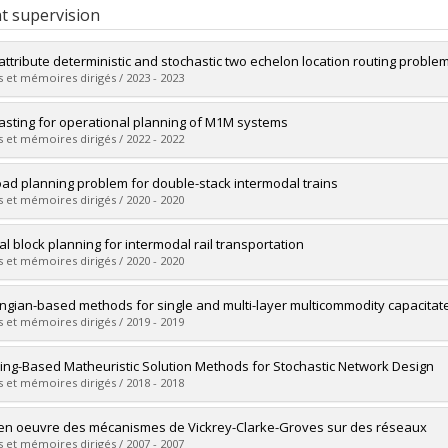
t supervision
-attribute deterministic and stochastic two echelon location routing proble
 et mémoires dirigés / 2023 - 2023
uate :
Escobar Vargas, David
asting for operational planning of M1M systems
 :
Doctoral
 et mémoires dirigés / 2022 - 2022
 :
Ph. D.
vers le document dans Papyrus
uate :
Amini, Mohammad
oad planning problem for double-stack intermodal trains
 :
Master's
 et mémoires dirigés / 2020 - 2020
 :
M. Sc.
vers le document dans Papyrus
uate :
Mantovani, Serena
cal block planning for intermodal rail transportation
 :
Master's
 et mémoires dirigés / 2020 - 2020
 :
M. Sc.
vers le document dans Papyrus
uate :
Morganti, Gianluca
ngian-based methods for single and multi-layer multicommodity capacitat
 :
Master's
 et mémoires dirigés / 2019 - 2019
 :
M. Sc.
vers le document dans Papyrus
uate :
Akhavan Kazemzadeh, Mohammad Rahim
ing-Based Matheuristic Solution Methods for Stochastic Network Design
 :
Doctoral
 et mémoires dirigés / 2018 - 2018
 :
Ph. D.
vers le document dans Papyrus
uate :
Sarayloo, Fatemeh
en oeuvre des mécanismes de Vickrey-Clarke-Groves sur des réseaux
 :
Doctoral
 et mémoires dirigés / 2007 - 2007