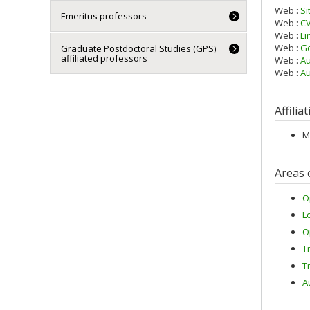
Web :
Si
Emeritus professors
Web :
C
Web :
Li
Web :
Go
Graduate Postdoctoral Studies (GPS)
affiliated professors
Web :
Au
Web :
Au
Affilia
M
Areas 
O
L
O
T
T
A