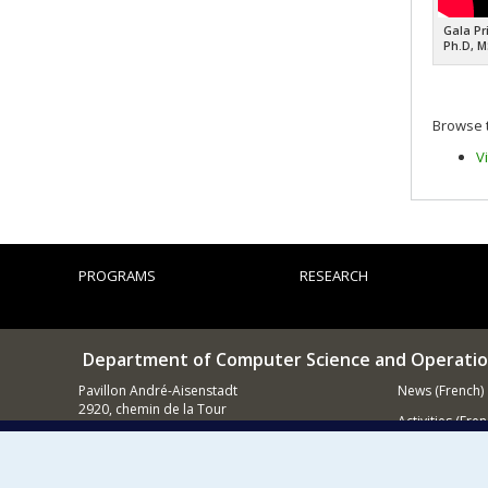
Gala Pr
Ph.D, 
Browse t
V
PROGRAMS
RESEARCH
Department of Computer Science and Operatio
Pavillon André-Aisenstadt
News (French)
2920, chemin de la Tour
Activities (Fren
Montréal QC
H3T 1J4
Supporting
514 343-6602