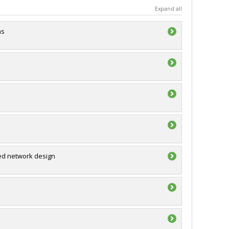
Expand all
ms
ed network design