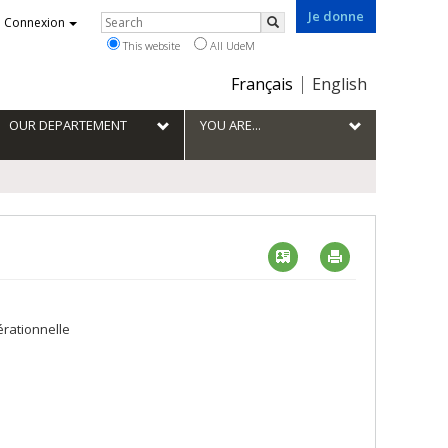
Je donne
Rechercher
Connexion
Search
This website
All UdeM
Choix
Français
English
de
la
OUR DEPARTEMENT
YOU ARE...
langue
Vcard
Imprimer
érationnelle