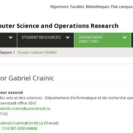
Liens
Répertoire
Facultés
Bibliothèques
Plan campus
externes
uter Science and Operations Research
STUDENT RESOURCES
DEPARTMENT
DIRECTORY
fessors
Teodor Gabriel CRAINIC
or Gabriel Crainic
eur associé
des arts et des sciences - Département d'informatique et de recherche op
isenstadt
office 3501
abriel.crainic@umontreal.ca
-7143
briel.Crainic@cirrelt.ca
(Travail)
els
 :
514 987-3000 #4848