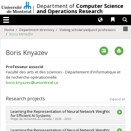
Passer
/
Department of
Computer Science
au
and Operations Research
contenu
Langues
Liens 
R
Menu
N
Home
Department directory
Visiting scholars/adjunct professors
Boris KNYAZEV
Vcard
Imp
Boris Knyazev
Professeur associé
Faculté des arts et des sciences - Département d'informatique et
de recherche opérationnelle
boris.knyazev@umontreal.ca
Research projects
Expand all
Learning the Representation of Neural Network Weights
for Efficient AI Systems
Projet de recherche au Canada / 2026 - 2032
Lead researcher :
Learning the Representation of Neural Network Weights
Boris Knyazev