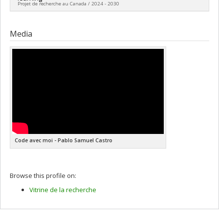
Projet de recherche au Canada / 2024 - 2030
Grant programs:
PVX20965-(RGP) Programme de subvention à
la découverte individuelle ou de groupe
Lead researcher :
Pablo Samuel Castro
Funding sources:
CRSNG/Conseil de recherches en sciences
Media
naturelles et génie du Canada (CRSNG)
Grant programs:
PVXXXXXX-(DGECR) Tremplin vers la
découverte
Code avec moi - Pablo Samuel Castro
Browse this profile on:
Vitrine de la recherche