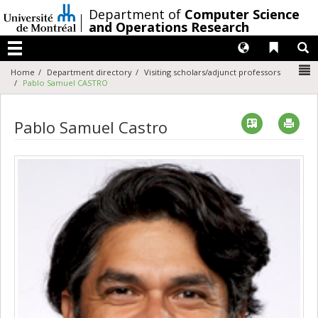
Passer
/
Department of
Computer Science
au
and Operations Research
contenu
Langues
Liens 
R
Menu
N
Home
Department directory
Visiting scholars/adjunct professors
Pablo Samuel CASTRO
Vcard
Imp
Pablo Samuel Castro