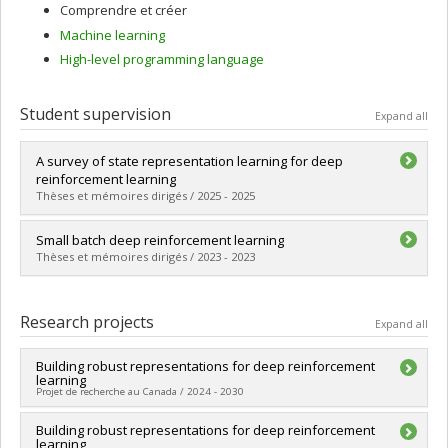
Comprendre et créer
Machine learning
High-level programming language
Student supervision
Expand all
A survey of state representation learning for deep
reinforcement learning
Thèses et mémoires dirigés / 2025 - 2025
Graduate :
Echchahed, Ayoub
Small batch deep reinforcement learning
Cycle :
Master's
Thèses et mémoires dirigés / 2023 - 2023
Grade :
M. Sc.
Lien vers le document dans Papyrus
Graduate :
Obando-Ceron, Johan Samir
Cycle :
Master's
Research projects
Expand all
Grade :
M. Sc.
Lien vers le document dans Papyrus
Building robust representations for deep reinforcement
learning
Projet de recherche au Canada / 2024 - 2030
Funding sources:
Building robust representations for deep reinforcement
CRSNG/Conseil de recherches en sciences
learning
naturelles et génie du Canada (CRSNG)