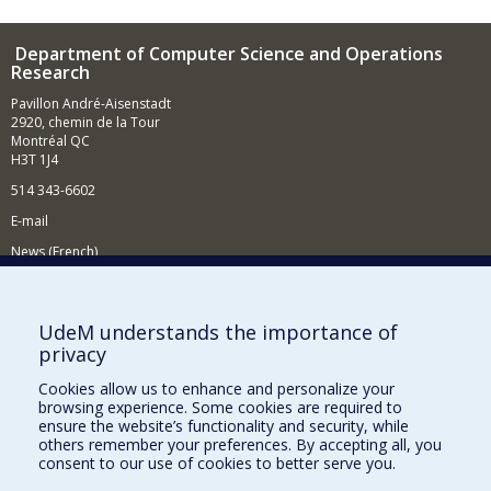
Department of Computer Science and Operations
Research
Pavillon André-Aisenstadt
2920, chemin de la Tour
Montréal QC
H3T 1J4
514 343-6602
E-mail
News (French)
Activities (French)
Supporting the Department
UdeM understands the importance of
privacy
NEED HELP?
Cookies allow us to enhance and personalize your
Site map
browsing experience. Some cookies are required to
Report a problem
ensure the website’s functionality and security, while
others remember your preferences. By accepting all, you
Accessibility
consent to our use of cookies to better serve you.