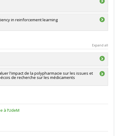
iciency in reinforcement learning
Expand all
er l'impact de la polypharmacie sur les issues et
ébécois de recherche sur les médicaments
four
,
Marlène Frigon
,
Véronique Hussin
,
Christiane
lain Vinet
,
Nadia El-Mabrouk
,
Fahima Nekka
,
Jiri Patera
orales
,
François Perron
,
Pierre Duchesne
,
Matilde
rian White-Guay
,
Mireille Schnitzer
,
Laurent Charlin
e Schnitzer
,
Karim Jerbi
,
Alexander Fribergh
,
Alejandro
 Li
,
Benjamin Seamone
,
William Witczak-Krempa
,
ell Steele
,
Erica Moodie
,
Paul François
,
Henri Darmon
,
le à l’UdeM
tello
,
Chantal David
,
Jean-Marc Lina
,
Johannes Walcher
gfei Guan
,
John A Toth
,
Karl Peter Russell
,
Niky
 Wise
,
André Garon
,
Éric P. Marchand
,
Debbie Janice
hy Kisilevsky
,
Galia Dafni
,
D. Korotkin
,
Benoit Larose
,
Shiping Liu
,
Virginie Charette
,
Vasilisa Shramchenko
,