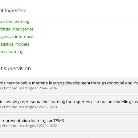
of Expertise
achine learning
tificial intelligence
ayesian inference
tatistical models
eep learning
t supervision
ds maintainable machine learning development through continual and mo
 et mémoires dirigés / 2024 - 2024
uate :
Ostapenko, Oleksiy
e sensing representation learning for a species distribution modeling ca
 :
Doctoral
 et mémoires dirigés / 2023 - 2023
 :
Ph. D.
vers le document dans Papyrus
uate :
Elkafrawy, Sara
r representation learning for TPMS
 :
Master's
 et mémoires dirigés / 2022 - 2022
 :
M. Sc.
vers le document dans Papyrus