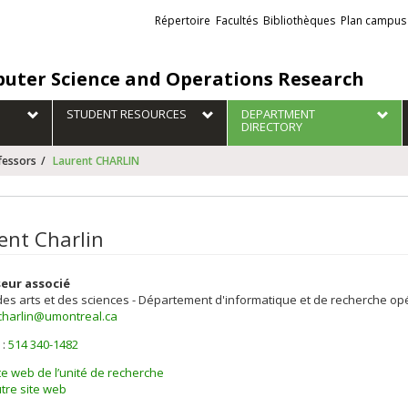
Liens
Répertoire
Facultés
Bibliothèques
Plan campus
externes
uter Science and Operations Research
STUDENT RESOURCES
DEPARTMENT
DIRECTORY
fessors
Laurent CHARLIN
ent Charlin
eur associé
des arts et des sciences - Département d'informatique et de recherche op
.charlin@umontreal.ca
 :
514 340-1482
els
te web de l’unité de recherche
tre site web