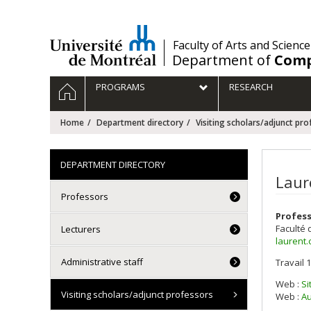
Passer
au
contenu
/
Faculty of Arts and Science
Department of
Comp
Navigation
HOME
PROGRAMS
RESEARCH
principale
Home
Department directory
Visiting scholars/adjunct pro
DEPARTMENT DIRECTORY
Laur
Professors
Profess
Faculté 
Lecturers
laurent
Administrative staff
Travail 1
Courri
Web :
Si
Visiting scholars/adjunct professors
Web :
Au