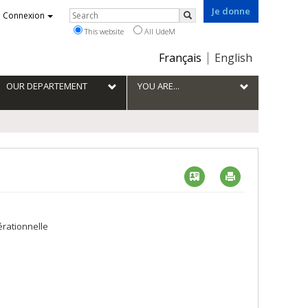
Je donne
Rechercher
Connexion
Search
This website
All UdeM
Choix
Français
English
de
la
OUR DEPARTEMENT
YOU ARE...
langue
Vcard
Imprimer
érationnelle