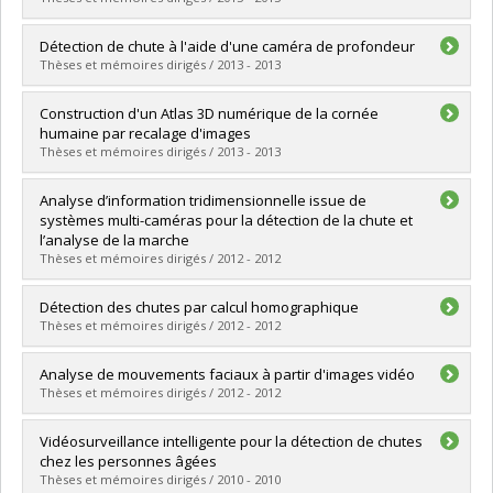
Lien vers le document dans Papyrus
Graduate :
Urseanu, Monica
Détection de chute à l'aide d'une caméra de profondeur
Cycle :
Master's
Thèses et mémoires dirigés / 2013 - 2013
Grade :
M. Sc.
Lien vers le document dans Papyrus
Graduate :
Alla, Jules-Ryane S.
Construction d'un Atlas 3D numérique de la cornée
Cycle :
Master's
humaine par recalage d'images
Grade :
M. Sc.
Thèses et mémoires dirigés / 2013 - 2013
Lien vers le document dans Papyrus
Graduate :
Haddeji, Akram
Analyse d’information tridimensionnelle issue de
Cycle :
Master's
systèmes multi-caméras pour la détection de la chute et
Grade :
M. Sc.
l’analyse de la marche
Lien vers le document dans Papyrus
Thèses et mémoires dirigés / 2012 - 2012
Graduate :
Auvinet, Edouard
Détection des chutes par calcul homographique
Cycle :
Doctoral
Thèses et mémoires dirigés / 2012 - 2012
Grade :
Ph. D.
Lien vers le document dans Papyrus
Graduate :
Mokhtari, Djamila
Analyse de mouvements faciaux à partir d'images vidéo
Cycle :
Master's
Thèses et mémoires dirigés / 2012 - 2012
Grade :
M. Sc.
Lien vers le document dans Papyrus
Graduate :
Dahmane, Mohamed
Vidéosurveillance intelligente pour la détection de chutes
Cycle :
Doctoral
chez les personnes âgées
Grade :
Ph. D.
Thèses et mémoires dirigés / 2010 - 2010