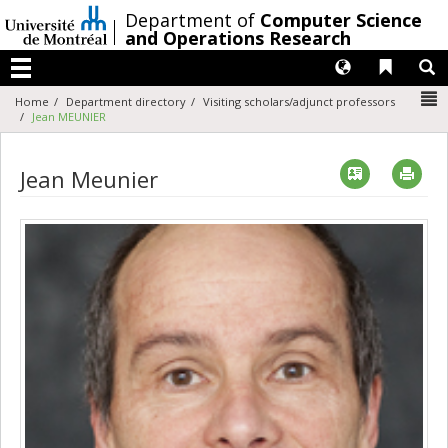
Passer
/
Department of
Computer Science
au
and Operations Research
contenu
Langues
Liens 
R
Menu
N
Home
Department directory
Visiting scholars/adjunct professors
Jean MEUNIER
Vcard
Imp
Jean Meunier