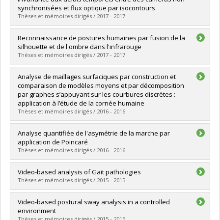
Grade :
Ph. D.
synchronisées et flux optique par isocontours
Lien vers le document dans Papyrus
Thèses et mémoires dirigés / 2017 - 2017
Graduate :
Benrhaiem, Rania
Reconnaissance de postures humaines par fusion de la
Cycle :
Doctoral
silhouette et de l'ombre dans l'infrarouge
Grade :
Ph. D.
Thèses et mémoires dirigés / 2017 - 2017
Lien vers le document dans Papyrus
Graduate :
Gouiaa, Rafik
Analyse de maillages surfaciques par construction et
Cycle :
Doctoral
comparaison de modèles moyens et par décomposition
Grade :
Ph. D.
par graphes s’appuyant sur les courbures discrètes :
Lien vers le document dans Papyrus
application à l’étude de la cornée humaine
Thèses et mémoires dirigés / 2016 - 2016
Graduate :
Polette, Arnaud
Analyse quantifiée de l'asymétrie de la marche par
Cycle :
Doctoral
application de Poincaré
Grade :
Ph. D.
Thèses et mémoires dirigés / 2016 - 2016
Lien vers le document dans Papyrus
Graduate :
Brignol, Arnaud
Video-based analysis of Gait pathologies
Cycle :
Master's
Thèses et mémoires dirigés / 2015 - 2015
Grade :
M. Sc.
Lien vers le document dans Papyrus
Graduate :
Nguyen, Hoang Anh
Video-based postural sway analysis in a controlled
Cycle :
Doctoral
environment
Grade :
Ph. D.
Thèses et mémoires dirigés / 2015 - 2015