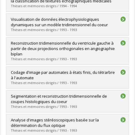
Cycle :
Master's
la classification de textures échographiques médicales
Grade :
M. Sc.
Thèses et mémoires dirigés / 1994 - 1994
Lien vers le document dans Papyrus
Graduate :
Gallant, Jean-François
Visualisation de données électrophysiologiques
Cycle :
Master's
dynamiques sur un modèle tridimensionnel du coeur
Grade :
M. Sc.
Thèses et mémoires dirigés / 1993 - 1993
Lien vers le document dans Papyrus
Graduate :
Lavier, Sébastien
Reconstruction tridimensionnelle du ventricule gauche à
Cycle :
Master's
partir de deux projections orthogonales en angiographie
Grade :
M. Sc.
biplan
Lien vers le document dans Papyrus
Thèses et mémoires dirigés / 1993 - 1993
Graduate :
Maurice, Alain
Codage d'image par automates à états finis, du tétrarbre
Cycle :
Master's
à l'automate
Grade :
M. Sc.
Thèses et mémoires dirigés / 1993 - 1993
Lien vers le document dans Papyrus
Graduate :
Quenneville, Charles
Segmentation et reconstruction tridimensionnelle de
Cycle :
Master's
coupes histologiques du coeur
Grade :
M. Sc.
Thèses et mémoires dirigés / 1993 - 1993
Lien vers le document dans Papyrus
Graduate :
Paquet, Éric
Analyse d'images stéréoscopiques basée sur la
Cycle :
Master's
détermination du flux optique
Grade :
M. Sc.
Thèses et mémoires dirigés / 1993 - 1993