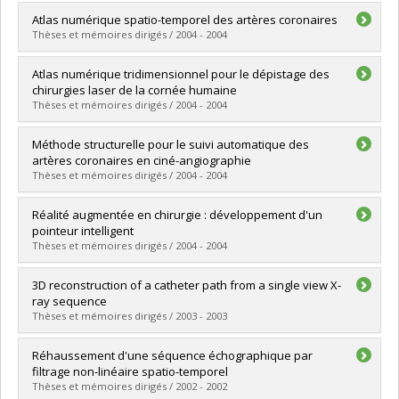
Lien vers le document dans Papyrus
Graduate :
Dahmane, Mohamed
Atlas numérique spatio-temporel des artères coronaires
Cycle :
Master's
Thèses et mémoires dirigés / 2004 - 2004
Grade :
M. Sc.
Lien vers le document dans Papyrus
Graduate :
Sherknies, Denis
Atlas numérique tridimensionnel pour le dépistage des
Cycle :
Doctoral
chirurgies laser de la cornée humaine
Grade :
Ph. D.
Thèses et mémoires dirigés / 2004 - 2004
Lien vers le document dans Papyrus
Graduate :
Mriss, Khalid
Méthode structurelle pour le suivi automatique des
Cycle :
Master's
artères coronaires en ciné-angiographie
Grade :
M. Sc.
Thèses et mémoires dirigés / 2004 - 2004
Lien vers le document dans Papyrus
Graduate :
Bellemare, Christian
Réalité augmentée en chirurgie : développement d'un
Cycle :
Master's
pointeur intelligent
Grade :
M. Sc.
Thèses et mémoires dirigés / 2004 - 2004
Lien vers le document dans Papyrus
Graduate :
Lewis, Nicolas
3D reconstruction of a catheter path from a single view X-
Cycle :
Master's
ray sequence
Grade :
M. Sc.
Thèses et mémoires dirigés / 2003 - 2003
Lien vers le document dans Papyrus
Graduate :
Weng, Ji Yao
Réhaussement d'une séquence échographique par
Cycle :
Master's
filtrage non-linéaire spatio-temporel
Grade :
M. Sc.
Thèses et mémoires dirigés / 2002 - 2002