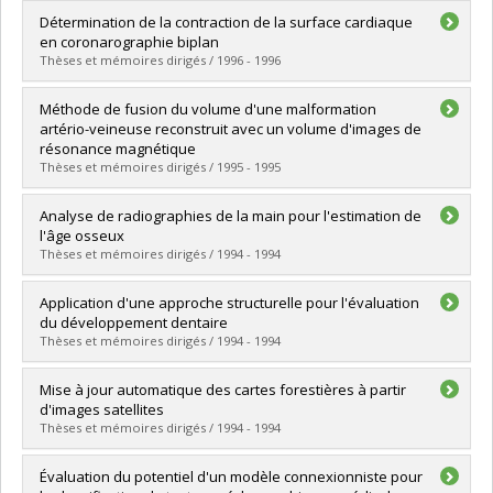
Graduate :
Imbert, Bernard
Détermination de la contraction de la surface cardiaque
Cycle :
Doctoral
en coronarographie biplan
Grade :
Ph. D.
Thèses et mémoires dirigés / 1996 - 1996
Lien vers le document dans Papyrus
Graduate :
Ait Hamou Cheriet, Farida
Méthode de fusion du volume d'une malformation
Cycle :
Doctoral
artério-veineuse reconstruit avec un volume d'images de
Grade :
Ph. D.
résonance magnétique
Lien vers le document dans Papyrus
Thèses et mémoires dirigés / 1995 - 1995
Graduate :
Lamer, Roland
Analyse de radiographies de la main pour l'estimation de
Cycle :
Master's
l'âge osseux
Grade :
M. Sc.
Thèses et mémoires dirigés / 1994 - 1994
Lien vers le document dans Papyrus
Graduate :
Morcos, Nader
Application d'une approche structurelle pour l'évaluation
Cycle :
Master's
du développement dentaire
Grade :
M. Sc.
Thèses et mémoires dirigés / 1994 - 1994
Lien vers le document dans Papyrus
Graduate :
Le Saux, Éric
Mise à jour automatique des cartes forestières à partir
Cycle :
Master's
d'images satellites
Grade :
M. Sc.
Thèses et mémoires dirigés / 1994 - 1994
Lien vers le document dans Papyrus
Graduate :
Daloze, Patrick
Évaluation du potentiel d'un modèle connexionniste pour