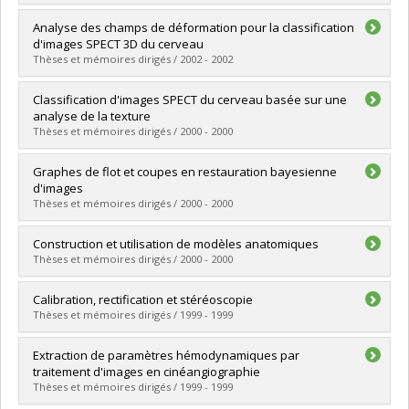
Lien vers le document dans Papyrus
Graduate :
Levac, Éric
Analyse des champs de déformation pour la classification
Cycle :
Master's
d'images SPECT 3D du cerveau
Grade :
M. Sc.
Thèses et mémoires dirigés / 2002 - 2002
Lien vers le document dans Papyrus
Graduate :
Laliberté, Jean-François
Classification d'images SPECT du cerveau basée sur une
Cycle :
Master's
analyse de la texture
Grade :
M. Sc.
Thèses et mémoires dirigés / 2000 - 2000
Lien vers le document dans Papyrus
Graduate :
Chaïbi, Yasmina
Graphes de flot et coupes en restauration bayesienne
Cycle :
Master's
d'images
Grade :
M. Sc.
Thèses et mémoires dirigés / 2000 - 2000
Lien vers le document dans Papyrus
Graduate :
Bonneville, Martin
Construction et utilisation de modèles anatomiques
Cycle :
Master's
Thèses et mémoires dirigés / 2000 - 2000
Grade :
M. Sc.
Lien vers le document dans Papyrus
Graduate :
Guimond, Alexandre
Calibration, rectification et stéréoscopie
Cycle :
Doctoral
Thèses et mémoires dirigés / 1999 - 1999
Grade :
Ph. D.
Lien vers le document dans Papyrus
Graduate :
Roy, Sébastien
Extraction de paramètres hémodynamiques par
Cycle :
Doctoral
traitement d'images en cinéangiographie
Grade :
Ph. D.
Thèses et mémoires dirigés / 1999 - 1999
Lien vers le document dans Papyrus