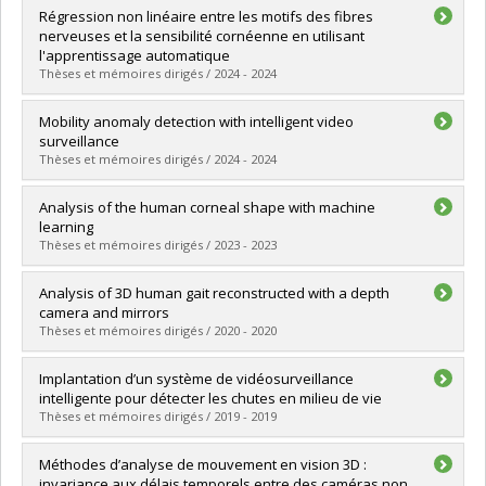
Graduate :
Feng, Miao
Régression non linéaire entre les motifs des fibres
Cycle :
Doctoral
nerveuses et la sensibilité cornéenne en utilisant
Grade :
Ph. D.
l'apprentissage automatique
Lien vers le document dans Papyrus
Thèses et mémoires dirigés / 2024 - 2024
Graduate :
Ammarkhodja, Lamia
Mobility anomaly detection with intelligent video
Cycle :
Master's
surveillance
Grade :
M. Sc.
Thèses et mémoires dirigés / 2024 - 2024
Lien vers le document dans Papyrus
Graduate :
Ebrahimi, Fatemeh
Analysis of the human corneal shape with machine
Cycle :
Master's
learning
Grade :
M. Sc.
Thèses et mémoires dirigés / 2023 - 2023
Lien vers le document dans Papyrus
Graduate :
Bouazizi, Hala
Analysis of 3D human gait reconstructed with a depth
Cycle :
Doctoral
camera and mirrors
Grade :
Ph. D.
Thèses et mémoires dirigés / 2020 - 2020
Lien vers le document dans Papyrus
Graduate :
Nguyen, Trong Nguyen
Implantation d’un système de vidéosurveillance
Cycle :
Doctoral
intelligente pour détecter les chutes en milieu de vie
Grade :
Ph. D.
Thèses et mémoires dirigés / 2019 - 2019
Lien vers le document dans Papyrus
Graduate :
Lapierre, Nolwenn
Méthodes d’analyse de mouvement en vision 3D :
Cycle :
Doctoral
invariance aux délais temporels entre des caméras non