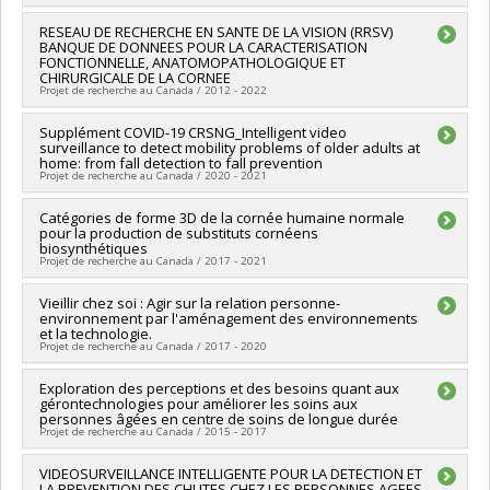
naturelles et génie du Canada (CRSNG)
Lead researcher :
RESEAU DE RECHERCHE EN SANTE DE LA VISION (RRSV)
Jean Meunier
Grant programs:
PVX20965-(RGP) Programme de subvention à
BANQUE DE DONNEES POUR LA CARACTERISATION
Funding sources:
CRSNG/Conseil de recherches en sciences
la découverte individuelle ou de groupe
FONCTIONNELLE, ANATOMOPATHOLOGIQUE ET
naturelles et génie du Canada (CRSNG)
CHIRURGICALE DE LA CORNEE
Grant programs:
PVX20965-(RGP) Programme de subvention à
Projet de recherche au Canada / 2012 - 2022
la découverte individuelle ou de groupe
Co-researchers :
Supplément COVID-19 CRSNG_Intelligent video
Jean Meunier
,
Isabelle Brunette
,
Mona
surveillance to detect mobility problems of older adults at
Harissi Dagher
home: from fall detection to fall prevention
Funding sources:
FRQS/Fonds de recherche du Québec -
Projet de recherche au Canada / 2020 - 2021
Santé (FRSQ)
Grant programs:
PVXXXXXX-Réseaux thématiques de
Lead researcher :
Catégories de forme 3D de la cornée humaine normale
Jean Meunier
recherche
pour la production de substituts cornéens
Funding sources:
CRSNG/Conseil de recherches en sciences
biosynthétiques
naturelles et génie du Canada (CRSNG)
Projet de recherche au Canada / 2017 - 2021
Grant programs:
PVXXXXXX-Supplément à l’appui des
étudiants, des stagiaires postdoctoraux et du personnel de
Lead researcher :
Vieillir chez soi : Agir sur la relation personne-
Jean Meunier
soutien à la recherche COVID-19
environnement par l'aménagement des environnements
Co-researchers :
Isabelle Brunette
et la technologie.
Funding sources:
FRQNT/Fonds de recherche du Québec -
Projet de recherche au Canada / 2017 - 2020
Nature et technologies (FQRNT)
Grant programs:
PV113724-(PR) Projets de recherche en
Lead researcher :
Exploration des perceptions et des besoins quant aux
Jacqueline Rousseau
équipe (et possibilité d'équipement la première année)
gérontechnologies pour améliorer les soins aux
Co-researchers :
Francine Ducharme
,
Jean Meunier
,
Marie-
personnes âgées en centre de soins de longue durée
Jeanne Kergoat
,
Cyril Duclos
,
Anne Bourbonnais
,
Chantal
Projet de recherche au Canada / 2015 - 2017
Dumoulin
,
Johanne Filiatrault
,
Ernesto Morales
,
Alain St-
Arnaud
Lead researcher :
VIDEOSURVEILLANCE INTELLIGENTE POUR LA DETECTION ET
Anne Bourbonnais
Funding sources:
FRQSC/Fonds de recherche du Québec -
LA PREVENTION DES CHUTES CHEZ LES PERSONNES AGEES