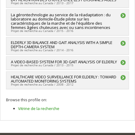
Co-researchers :
Jean Meunier
,
Jacqueline Rousseau
,
Marie-
Projet de recherche au Canada / 2013 - 2017
Société et culture (FQRSC)
Pierre Gagnon
Grant programs:
PVXXXXXX-(SE) Programme Soutien aux
Lead researcher :
La gérontechnologie au service de la réadaptation : du
Jean Meunier
équipes de recherche - Stade de développement : Émergence
laboratoire au domicile-Étude pilote sur les
Co-researchers :
Max Mignotte
,
Jacqueline Rousseau
,
caractéristiques de la marche et de l'équilibre des
Sébastien Roy
femmes âgées chuteuses avec ou sans incontinences
Funding sources:
FRQNT/Fonds de recherche du Québec -
Projet de recherche au Canada / 2015 - 2016
Nature et technologies (FQRNT)
Grant programs:
PV113724-(PR) Projets de recherche en
Lead researcher :
ELDERLY 3D BALANCE AND GAIT ANALYSIS WITH A SIMPLE
Chantal Dumoulin
DEPTH-CAMERA SYSTEM
équipe (et possibilité d'équipement la première année)
Co-researchers :
Jean Meunier
,
Sylvie Nadeau
,
Jacqueline
Projet de recherche au Canada / 2014 - 2016
Rousseau
,
Cyril Duclos
,
Johanne Filiatrault
,
Marie-Hélène
Milot
,
Mélanie Morin
,
Hélène Moffet
,
Alain St-Arnaud
Lead researcher :
A VIDEO-BASED SYSTEM FOR 3D GAIT ANALYSIS OF ELDERLY
Jean Meunier
Projet de recherche au Canada / 2013 - 2015
Funding sources:
CRSNG/Conseil de recherches en sciences
naturelles et génie du Canada (CRSNG)
Lead researcher :
HEALTHCARE VIDEO SURVEILLANCE FOR ELDERLY : TOWARD
Jean Meunier
Grant programs:
PVX20965-(RGP) Programme de subvention à
AUTOMATED MONITORING SYSTEMS
Funding sources:
CRSNG/Conseil de recherches en sciences
la découverte individuelle ou de groupe
Projet de recherche au Canada / 2008 - 2012
naturelles et génie du Canada (CRSNG)
Grant programs:
PVX20965-(RGP) Programme de subvention à
Lead researcher :
Jean Meunier
la découverte individuelle ou de groupe
Browse this profile on:
Vitrine de la recherche