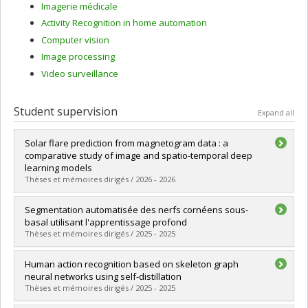
Imagerie médicale
Activity Recognition in home automation
Computer vision
Image processing
Video surveillance
Student supervision
Expand all
Solar flare prediction from magnetogram data : a
comparative study of image and spatio-temporal deep
learning models
Thèses et mémoires dirigés / 2026 - 2026
Graduate :
Garmaev, Danil
Segmentation automatisée des nerfs cornéens sous-
Cycle :
Master's
basal utilisant l'apprentissage profond
Grade :
M. Sc.
Thèses et mémoires dirigés / 2025 - 2025
Lien vers le document dans Papyrus
Graduate :
Sehad, Abdelhakim
Human action recognition based on skeleton graph
Cycle :
Master's
neural networks using self-distillation
Grade :
M. Sc.
Thèses et mémoires dirigés / 2025 - 2025
Lien vers le document dans Papyrus