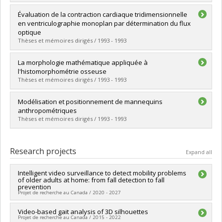
Lien vers le document dans Papyrus
Graduate :
Roy, Sébastien
Évaluation de la contraction cardiaque tridimensionnelle
Cycle :
Master's
en ventriculographie monoplan par détermination du flux
Grade :
M. Sc.
optique
Lien vers le document dans Papyrus
Thèses et mémoires dirigés / 1993 - 1993
Graduate :
Sehboub, Zohra
La morphologie mathématique appliquée à
Cycle :
Master's
l'histomorphométrie osseuse
Grade :
M. Sc.
Thèses et mémoires dirigés / 1993 - 1993
Lien vers le document dans Papyrus
Graduate :
Gagné, Pierre
Modélisation et positionnement de mannequins
Cycle :
Master's
anthropométriques
Grade :
M. Sc.
Thèses et mémoires dirigés / 1993 - 1993
Lien vers le document dans Papyrus
Graduate :
Franco, Jonathan
Cycle :
Master's
Research projects
Expand all
Grade :
M. Sc.
Lien vers le document dans Papyrus
Intelligent video surveillance to detect mobility problems
of older adults at home: from fall detection to fall
prevention
Projet de recherche au Canada / 2020 - 2027
Lead researcher :
Video-based gait analysis of 3D silhouettes
Jean Meunier
Projet de recherche au Canada / 2015 - 2022
Funding sources:
CRSNG/Conseil de recherches en sciences