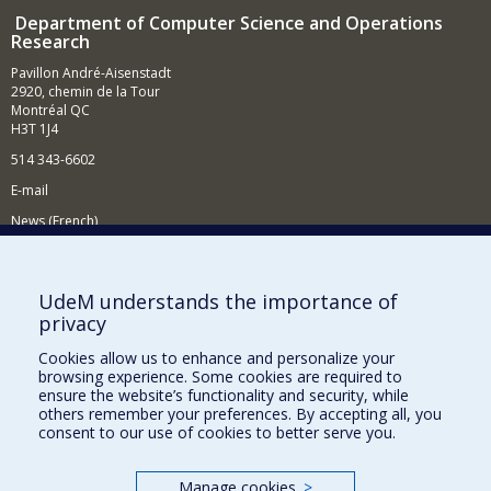
Department of Computer Science and Operations
Research
Pavillon André-Aisenstadt
2920, chemin de la Tour
Montréal QC
H3T 1J4
514 343-6602
E-mail
News (French)
Activities (French)
Supporting the Department
UdeM understands the importance of
privacy
NEED HELP?
Cookies allow us to enhance and personalize your
Site map
browsing experience. Some cookies are required to
Report a problem
ensure the website’s functionality and security, while
others remember your preferences. By accepting all, you
Accessibility
consent to our use of cookies to better serve you.
FACULTY OF ARTS AND SCIENCE
Manage cookies
>