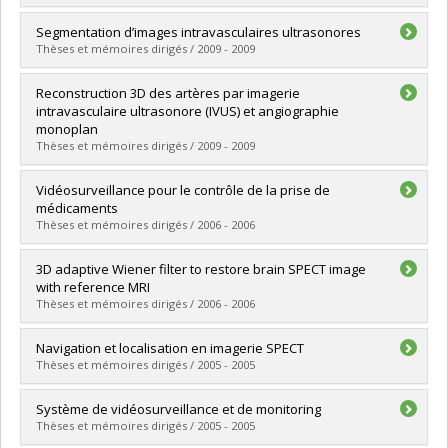
Lien vers le document dans Papyrus
Graduate :
Rougier, Caroline
Segmentation d’images intravasculaires ultrasonores
Cycle :
Doctoral
Thèses et mémoires dirigés / 2009 - 2009
Grade :
Ph. D.
Lien vers le document dans Papyrus
Graduate :
Roy Cardinal, Marie-Hélène
Reconstruction 3D des artères par imagerie
Cycle :
Doctoral
intravasculaire ultrasonore (IVUS) et angiographie
Grade :
Ph. D.
monoplan
Lien vers le document dans Papyrus
Thèses et mémoires dirigés / 2009 - 2009
Graduate :
Jourdain, Mélissa
Vidéosurveillance pour le contrôle de la prise de
Cycle :
Doctoral
médicaments
Grade :
Ph. D.
Thèses et mémoires dirigés / 2006 - 2006
Lien vers le document dans Papyrus
Graduate :
Valin, Myriam
3D adaptive Wiener filter to restore brain SPECT image
Cycle :
Master's
with reference MRI
Grade :
M. Sc.
Thèses et mémoires dirigés / 2006 - 2006
Lien vers le document dans Papyrus
Graduate :
Li, Wei
Navigation et localisation en imagerie SPECT
Cycle :
Master's
Thèses et mémoires dirigés / 2005 - 2005
Grade :
M. Sc.
Lien vers le document dans Papyrus
Graduate :
Nguyen, Élise
Système de vidéosurveillance et de monitoring
Cycle :
Master's
Thèses et mémoires dirigés / 2005 - 2005
Grade :
M. Sc.