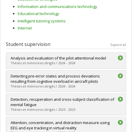
Information and communications technology
Educational technology
Intelligent tutoring systems
Internet
Student supervision
Expand all
Analysis and evaluation of the pilot attentional model
Thèses et mémoires dirigés / 2024 - 2024
Graduate :
Ghaderi, Maryam
Detecting pre-error states and process deviations
Cycle :
Master's
resulting from cognitive overload in aircraft pilots
Grade :
M. Sc.
Thèses et mémoires dirigés / 2024 - 2024
Lien vers le document dans Papyrus
Graduate :
Pietracupa, Massimo
Detection, recuperation and cross-subject classification of
Cycle :
Master's
mental fatigue
Grade :
M. Sc.
Thèses et mémoires dirigés / 2023 - 2023
Lien vers le document dans Papyrus
Graduate :
Hajj Assaf, Alyssa
Attention, concentration, and distraction measure using
Cycle :
Master's
EEG and eye tracking in virtual reality