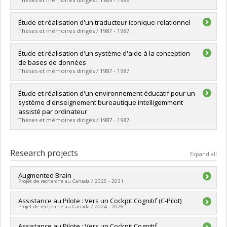
Lien vers le document dans Papyrus
Graduate :
Bengio, Samy
Étude et réalisation d'un traducteur iconique-relationnel
Cycle :
Master's
Thèses et mémoires dirigés / 1987 - 1987
Grade :
M. Sc.
Lien vers le document dans Papyrus
Graduate :
Bachr, Ahmed Abdélilah
Étude et réalisation d'un système d'aide à la conception
Cycle :
Master's
de bases de données
Grade :
M. Sc.
Thèses et mémoires dirigés / 1987 - 1987
Lien vers le document dans Papyrus
Graduate :
Kabbaj, Anas
Étude et réalisation d'un environnement éducatif pour un
Cycle :
Master's
système d'enseignement bureautique intelligemment
Grade :
M. Sc.
assisté par ordinateur
Lien vers le document dans Papyrus
Thèses et mémoires dirigés / 1987 - 1987
Graduate :
Ouazzani Touhami, Aziz
Cycle :
Master's
Research projects
Expand all
Grade :
M. Sc.
Lien vers le document dans Papyrus
Augmented Brain
Projet de recherche au Canada / 2025 - 2031
Lead researcher :
Assistance au Pilote : Vers un Cockpit Cognitif (C-Pilot)
Claude Frasson
Projet de recherche au Canada / 2024 - 2026
Funding sources:
CRSNG/Conseil de recherches en sciences
naturelles et génie du Canada (CRSNG)
Lead researcher :
Assistance au Pilote : Vers un Cockpit Cognitif
Roger Nkambou