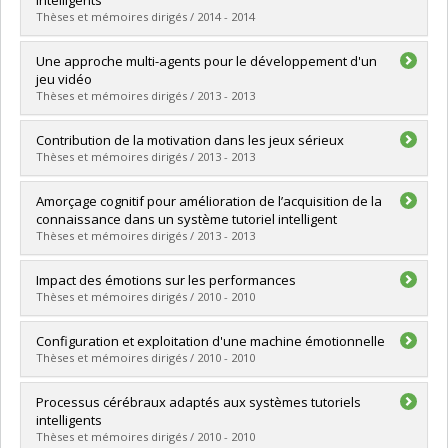
Lien vers le document dans Papyrus
Thèses et mémoires dirigés / 2014 - 2014
Graduate :
Jraidi, Imène
Une approche multi-agents pour le développement d'un
Cycle :
Doctoral
jeu vidéo
Grade :
Ph. D.
Thèses et mémoires dirigés / 2013 - 2013
Lien vers le document dans Papyrus
Graduate :
Asselin, Guillaume
Contribution de la motivation dans les jeux sérieux
Cycle :
Master's
Thèses et mémoires dirigés / 2013 - 2013
Grade :
M. Sc.
Lien vers le document dans Papyrus
Graduate :
Derbali, Lotfi
Amorçage cognitif pour amélioration de l’acquisition de la
Cycle :
Doctoral
connaissance dans un système tutoriel intelligent
Grade :
Ph. D.
Thèses et mémoires dirigés / 2013 - 2013
Lien vers le document dans Papyrus
Graduate :
Chalfoun, Pierre
Impact des émotions sur les performances
Cycle :
Doctoral
Thèses et mémoires dirigés / 2010 - 2010
Grade :
Ph. D.
Lien vers le document dans Papyrus
Graduate :
Ghali, Ramla
Configuration et exploitation d'une machine émotionnelle
Cycle :
Master's
Thèses et mémoires dirigés / 2010 - 2010
Grade :
M. Sc.
Lien vers le document dans Papyrus
Graduate :
Trabelsi, Amine
Processus cérébraux adaptés aux systèmes tutoriels
Cycle :
Master's
intelligents
Grade :
M. Sc.
Thèses et mémoires dirigés / 2010 - 2010