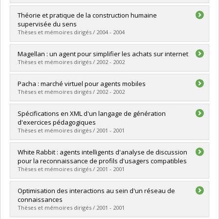
Grade :
M. Sc.
Lien vers le document dans Papyrus
Graduate :
Ochs, Magalie
Théorie et pratique de la construction humaine
Cycle :
Master's
supervisée du sens
Grade :
M. Sc.
Thèses et mémoires dirigés / 2004 - 2004
Lien vers le document dans Papyrus
Graduate :
Rouane, Khalid
Magellan : un agent pour simplifier les achats sur internet
Cycle :
Doctoral
Thèses et mémoires dirigés / 2002 - 2002
Grade :
Ph. D.
Lien vers le document dans Papyrus
Graduate :
Paturel, Jonathan
Pacha : marché virtuel pour agents mobiles
Cycle :
Master's
Thèses et mémoires dirigés / 2002 - 2002
Grade :
M. Sc.
Lien vers le document dans Papyrus
Graduate :
Youssef, Mounir
Spécifications en XML d'un langage de génération
Cycle :
Master's
d'exercices pédagogiques
Grade :
M. Sc.
Thèses et mémoires dirigés / 2001 - 2001
Lien vers le document dans Papyrus
Graduate :
Boukherouaa, El Bachir
White Rabbit : agents intelligents d'analyse de discussion
Cycle :
Master's
pour la reconnaissance de profils d'usagers compatibles
Grade :
M. Sc.
Thèses et mémoires dirigés / 2001 - 2001
Lien vers le document dans Papyrus
Graduate :
Thibodeau, Marc-André
Optimisation des interactions au sein d'un réseau de
Cycle :
Master's
connaissances
Grade :
M. Sc.
Thèses et mémoires dirigés / 2001 - 2001
Lien vers le document dans Papyrus