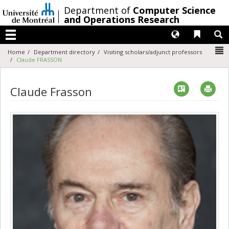
Passer
/
Department of
Computer Science
au
and Operations Research
contenu
Langues
Liens 
R
Menu
N
Home
Department directory
Visiting scholars/adjunct professors
Claude FRASSON
Vcard
Imp
Claude Frasson