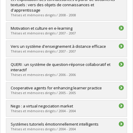
Grade :
M. Sc.
textuels : vers des objets de connaissances et
Lien vers le document dans Papyrus
d'apprentissage
Thèses et mémoires dirigés / 2008 - 2008
Graduate :
Zouaq, Amal
Motivation et culture en e-learning
Cycle :
Doctoral
Thèses et mémoires dirigés / 2007 - 2007
Grade :
Ph. D.
Lien vers le document dans Papyrus
Graduate :
Blanchard, Emmanuel G.
Vers un système d'enseignement à distance efficace
Cycle :
Doctoral
Thèses et mémoires dirigés / 2007 - 2007
Grade :
Ph. D.
Lien vers le document dans Papyrus
Graduate :
Kiared, Abou-Sofiane
QUERI : un système de question-réponse collaboratif et
Cycle :
Master's
interactif
Grade :
M. Sc.
Thèses et mémoires dirigés / 2006 - 2006
Lien vers le document dans Papyrus
Graduate :
Merdaoui, Badis
Cooperative agents for enhancing learner practice
Cycle :
Master's
Thèses et mémoires dirigés / 2005 - 2005
Grade :
M. Sc.
Lien vers le document dans Papyrus
Graduate :
Chen, Hongtao
Nego : a virtual negociation market
Cycle :
Master's
Thèses et mémoires dirigés / 2004 - 2004
Grade :
M. Sc.
Lien vers le document dans Papyrus
Graduate :
Li, Dongfang
Systèmes tutoriels émotionnellement intelligents
Cycle :
Master's
Thèses et mémoires dirigés / 2004 - 2004