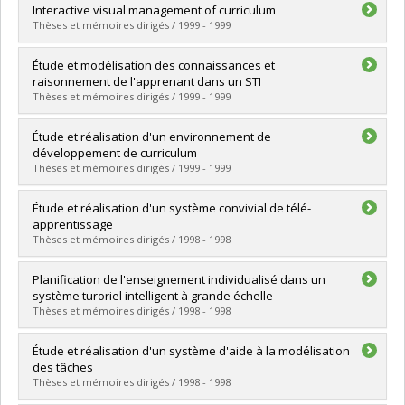
Graduate :
Dufour, Claude
Interactive visual management of curriculum
Cycle :
Master's
Thèses et mémoires dirigés / 1999 - 1999
Grade :
M. Sc.
Lien vers le document dans Papyrus
Graduate :
Guo, Ruibiao
Étude et modélisation des connaissances et
Cycle :
Doctoral
raisonnement de l'apprenant dans un STI
Grade :
Ph. D.
Thèses et mémoires dirigés / 1999 - 1999
Lien vers le document dans Papyrus
Graduate :
Shiri-Ahmadabadi, Mohammad-Ebrahim
Étude et réalisation d'un environnement de
Cycle :
Doctoral
développement de curriculum
Grade :
Ph. D.
Thèses et mémoires dirigés / 1999 - 1999
Lien vers le document dans Papyrus
Graduate :
Rouane, Khalid
Étude et réalisation d'un système convivial de télé-
Cycle :
Master's
apprentissage
Grade :
M. Sc.
Thèses et mémoires dirigés / 1998 - 1998
Lien vers le document dans Papyrus
Graduate :
Martin, Louis
Planification de l'enseignement individualisé dans un
Cycle :
Master's
système turoriel intelligent à grande échelle
Grade :
M. Sc.
Thèses et mémoires dirigés / 1998 - 1998
Lien vers le document dans Papyrus
Graduate :
Lê, Tang-Ho
Étude et réalisation d'un système d'aide à la modélisation
Cycle :
Doctoral
des tâches
Grade :
Ph. D.
Thèses et mémoires dirigés / 1998 - 1998
Lien vers le document dans Papyrus