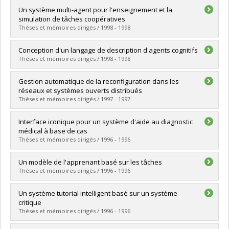
Graduate :
Lupascu, Daniela Suzana
Un système multi-agent pour l'enseignement et la
Cycle :
Master's
simulation de tâches coopératives
Grade :
M. Sc.
Thèses et mémoires dirigés / 1998 - 1998
Lien vers le document dans Papyrus
Graduate :
Tadié Guepfu, Serge
Conception d'un langage de description d'agents cognitifs
Cycle :
Doctoral
Thèses et mémoires dirigés / 1998 - 1998
Grade :
Ph. D.
Lien vers le document dans Papyrus
Graduate :
De Léan, Charles
Gestion automatique de la reconfiguration dans les
Cycle :
Master's
réseaux et systèmes ouverts distribués
Grade :
M. Sc.
Thèses et mémoires dirigés / 1997 - 1997
Lien vers le document dans Papyrus
Graduate :
Dini, Petre
Interface iconique pour un système d'aide au diagnostic
Cycle :
Doctoral
médical à base de cas
Grade :
Ph. D.
Thèses et mémoires dirigés / 1996 - 1996
Lien vers le document dans Papyrus
Graduate :
Talbi, Hichem
Un modèle de l'apprenant basé sur les tâches
Cycle :
Master's
Thèses et mémoires dirigés / 1996 - 1996
Grade :
M. Sc.
Lien vers le document dans Papyrus
Graduate :
Duperval, Laurent
Un système tutorial intelligent basé sur un système
Cycle :
Master's
critique
Grade :
M. Sc.
Thèses et mémoires dirigés / 1996 - 1996
Lien vers le document dans Papyrus