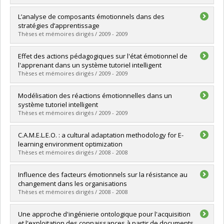
Lien vers le document dans Papyrus
Graduate :
Heraz, Alicia
L’analyse de composants émotionnels dans des
Cycle :
Doctoral
stratégies d’apprentissage
Grade :
Ph. D.
Thèses et mémoires dirigés / 2009 - 2009
Lien vers le document dans Papyrus
Graduate :
Cioboiu, Emilia Alina
Effet des actions pédagogiques sur l'état émotionnel de
Cycle :
Master's
l'apprenant dans un système tutoriel intelligent
Grade :
M. Sc.
Thèses et mémoires dirigés / 2009 - 2009
Lien vers le document dans Papyrus
Graduate :
Benadada, Khadija
Modélisation des réactions émotionnelles dans un
Cycle :
Master's
système tutoriel intelligent
Grade :
M. Sc.
Thèses et mémoires dirigés / 2009 - 2009
Lien vers le document dans Papyrus
Graduate :
Chaffar, Soumaya
C.A.M.E.L.E.O. : a cultural adaptation methodology for E-
Cycle :
Doctoral
learning environment optimization
Grade :
Ph. D.
Thèses et mémoires dirigés / 2008 - 2008
Lien vers le document dans Papyrus
Graduate :
Razaki, Ryad Adebola
Influence des facteurs émotionnels sur la résistance au
Cycle :
Master's
changement dans les organisations
Grade :
M. Sc.
Thèses et mémoires dirigés / 2008 - 2008
Lien vers le document dans Papyrus
Graduate :
Menezes, Ilusca Lima Lopes de
Une approche d'ingénierie ontologique pour l'acquisition
Cycle :
Master's
et l'exploitation des connaissances à partir de documents