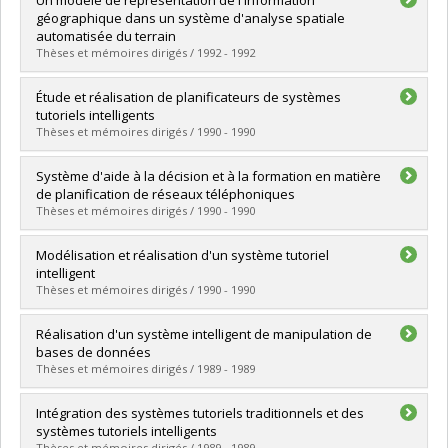
Cycle :
Master's
géographique dans un système d'analyse spatiale
Grade :
M. Sc.
automatisée du terrain
Lien vers le document dans Papyrus
Thèses et mémoires dirigés / 1992 - 1992
Graduate :
Carrier, Réjean
Étude et réalisation de planificateurs de systèmes
Cycle :
Master's
tutoriels intelligents
Grade :
M. Sc.
Thèses et mémoires dirigés / 1990 - 1990
Lien vers le document dans Papyrus
Graduate :
St-Gelais, André
Système d'aide à la décision et à la formation en matière
Cycle :
Master's
de planification de réseaux téléphoniques
Grade :
M. Sc.
Thèses et mémoires dirigés / 1990 - 1990
Lien vers le document dans Papyrus
Graduate :
Perreault, Marc
Modélisation et réalisation d'un système tutoriel
Cycle :
Master's
intelligent
Grade :
M. Sc.
Thèses et mémoires dirigés / 1990 - 1990
Lien vers le document dans Papyrus
Graduate :
Imbeau, Gilles
Réalisation d'un système intelligent de manipulation de
Cycle :
Doctoral
bases de données
Grade :
Ph. D.
Thèses et mémoires dirigés / 1989 - 1989
Lien vers le document dans Papyrus
Graduate :
Girard, Raynald
Intégration des systèmes tutoriels traditionnels et des
Cycle :
Master's
systèmes tutoriels intelligents
Grade :
M. Sc.
Thèses et mémoires dirigés / 1989 - 1989