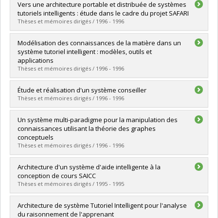
Graduate :
Jebel, Imed
Vers une architecture portable et distribuée de systèmes
Cycle :
Master's
tutoriels intelligents : étude dans le cadre du projet SAFARI
Grade :
M. Sc.
Thèses et mémoires dirigés / 1996 - 1996
Lien vers le document dans Papyrus
Graduate :
Rabia, Nadjib
Modélisation des connaissances de la matière dans un
Cycle :
Master's
système tutoriel intelligent : modèles, outils et
Grade :
M. Sc.
applications
Lien vers le document dans Papyrus
Thèses et mémoires dirigés / 1996 - 1996
Graduate :
Nkambou, Roger
Étude et réalisation d'un système conseiller
Cycle :
Doctoral
Thèses et mémoires dirigés / 1996 - 1996
Grade :
Ph. D.
Lien vers le document dans Papyrus
Graduate :
Serroud, Abdallah
Un système multi-paradigme pour la manipulation des
Cycle :
Master's
connaissances utilisant la théorie des graphes
Grade :
M. Sc.
conceptuels
Lien vers le document dans Papyrus
Thèses et mémoires dirigés / 1996 - 1996
Graduate :
Kabbaj, Adil
Architecture d'un système d'aide intelligente à la
Cycle :
Doctoral
conception de cours SAICC
Grade :
Ph. D.
Thèses et mémoires dirigés / 1995 - 1995
Lien vers le document dans Papyrus
Graduate :
Kjiri, Laila
Architecture de système Tutoriel Intelligent pour l'analyse
Cycle :
Doctoral
du raisonnement de l'apprenant