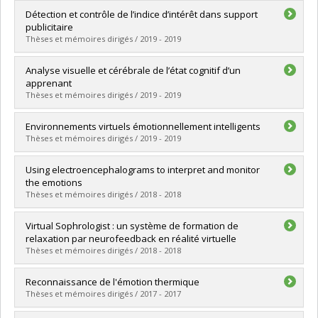
Graduate :
Dakoure, Caroline
Détection et contrôle de l’indice d’intérêt dans support
Cycle :
Master's
publicitaire
Grade :
M. Sc.
Thèses et mémoires dirigés / 2019 - 2019
Lien vers le document dans Papyrus
Graduate :
Isabelle, Maxime
Analyse visuelle et cérébrale de l’état cognitif d’un
Cycle :
Master's
apprenant
Grade :
M. Sc.
Thèses et mémoires dirigés / 2019 - 2019
Lien vers le document dans Papyrus
Graduate :
Ben Khedher, Asma
Environnements virtuels émotionnellement intelligents
Cycle :
Doctoral
Thèses et mémoires dirigés / 2019 - 2019
Grade :
Ph. D.
Lien vers le document dans Papyrus
Graduate :
Benlamine, Mohamed Sahbi
Using electroencephalograms to interpret and monitor
Cycle :
Doctoral
the emotions
Grade :
Ph. D.
Thèses et mémoires dirigés / 2018 - 2018
Lien vers le document dans Papyrus
Graduate :
Shahab, Amin
Virtual Sophrologist : un système de formation de
Cycle :
Master's
relaxation par neurofeedback en réalité virtuelle
Grade :
M.S.I.
Thèses et mémoires dirigés / 2018 - 2018
Lien vers le document dans Papyrus
Graduate :
Gu, Guoxin
Reconnaissance de l'émotion thermique
Cycle :
Master's
Thèses et mémoires dirigés / 2017 - 2017
Grade :
M. Sc.