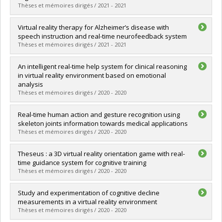
Grade :
Ph. D.
Thèses et mémoires dirigés / 2021 - 2021
Lien vers le document dans Papyrus
Graduate :
Byrns, Alexie
Virtual reality therapy for Alzheimer’s disease with
Cycle :
Master's
speech instruction and real-time neurofeedback system
Grade :
M. Sc.
Thèses et mémoires dirigés / 2021 - 2021
Lien vers le document dans Papyrus
Graduate :
Ai, Yan
An intelligent real-time help system for clinical reasoning
Cycle :
Master's
in virtual reality environment based on emotional
Grade :
M. Sc.
analysis
Lien vers le document dans Papyrus
Thèses et mémoires dirigés / 2020 - 2020
Graduate :
Ye, Qiang
Real-time human action and gesture recognition using
Cycle :
Master's
skeleton joints information towards medical applications
Grade :
M. Sc.
Thèses et mémoires dirigés / 2020 - 2020
Lien vers le document dans Papyrus
Graduate :
Kibbanahalli Shivalingappa, Marulasidda Swamy
Theseus : a 3D virtual reality orientation game with real-
Cycle :
Master's
time guidance system for cognitive training
Grade :
M. Sc.
Thèses et mémoires dirigés / 2020 - 2020
Lien vers le document dans Papyrus
Graduate :
Jha, Manish Kumar
Study and experimentation of cognitive decline
Cycle :
Master's
measurements in a virtual reality environment
Grade :
M. Sc.
Thèses et mémoires dirigés / 2020 - 2020
Lien vers le document dans Papyrus