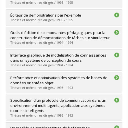
Grade :
Ph. D.
Thèses et mémoires dirigés / 1995 - 1995
Lien vers le document dans Papyrus
Graduate :
Djamen, Jean-Yves
Éditeur de démonstrations par l'exemple
Cycle :
Doctoral
Thèses et mémoires dirigés / 1995 - 1995
Grade :
Ph. D.
Lien vers le document dans Papyrus
Graduate :
Abadie, Christophe
Outils d'édition de composantes pédagogiques pour la
Cycle :
Master's
construction de démonstrations de tâches sur simulateur
Grade :
M. Sc.
Thèses et mémoires dirigés / 1994 - 1994
Lien vers le document dans Papyrus
Graduate :
Quirion, Luc
Interface graphique de modélisation de connaissances
Cycle :
Master's
dans un système de conception de cours
Grade :
M. Sc.
Thèses et mémoires dirigés / 1994 - 1994
Lien vers le document dans Papyrus
Graduate :
Kengne, Anatole
Performance et optimisation des systèmes de bases de
Cycle :
Master's
données orientées objet
Grade :
M. Sc.
Thèses et mémoires dirigés / 1993 - 1993
Lien vers le document dans Papyrus
Graduate :
Nguyên, Văn Phuc
Spécification d'un protocole de communication dans un
Cycle :
Master's
environnement multi-agents, application aux systèmes
Grade :
M. Sc.
tutoriels intelligents
Lien vers le document dans Papyrus
Thèses et mémoires dirigés / 1992 - 1992
Graduate :
Ramazani, Dunia
Un modèle de représentation de l'information