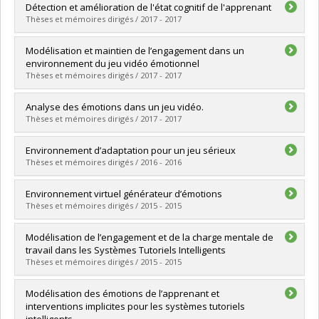
Lien vers le document dans Papyrus
Graduate :
Fu, Yang
Détection et amélioration de l'état cognitif de l'apprenant
Cycle :
Master's
Thèses et mémoires dirigés / 2017 - 2017
Grade :
M. Sc.
Lien vers le document dans Papyrus
Graduate :
Ghali, Ramla
Modélisation et maintien de l’engagement dans un
Cycle :
Doctoral
environnement du jeu vidéo émotionnel
Grade :
Ph. D.
Thèses et mémoires dirigés / 2017 - 2017
Lien vers le document dans Papyrus
Graduate :
Bouslimi, Samira
Analyse des émotions dans un jeu vidéo.
Cycle :
Master's
Thèses et mémoires dirigés / 2017 - 2017
Grade :
M. Sc.
Lien vers le document dans Papyrus
Graduate :
Doumbouya, René Lanciné
Environnement d’adaptation pour un jeu sérieux
Cycle :
Master's
Thèses et mémoires dirigés / 2016 - 2016
Grade :
M. Sc.
Lien vers le document dans Papyrus
Graduate :
Ouellet, Sébastien
Environnement virtuel générateur d’émotions
Cycle :
Master's
Thèses et mémoires dirigés / 2015 - 2015
Grade :
M. Sc.
Lien vers le document dans Papyrus
Graduate :
Brosseau, Pierre-Olivier
Modélisation de l’engagement et de la charge mentale de
Cycle :
Master's
travail dans les Systèmes Tutoriels Intelligents
Grade :
M. Sc.
Thèses et mémoires dirigés / 2015 - 2015
Lien vers le document dans Papyrus
Graduate :
Chaouachi, Maher
Modélisation des émotions de l’apprenant et
Cycle :
Doctoral
interventions implicites pour les systèmes tutoriels
Grade :
Ph. D.
intelligents