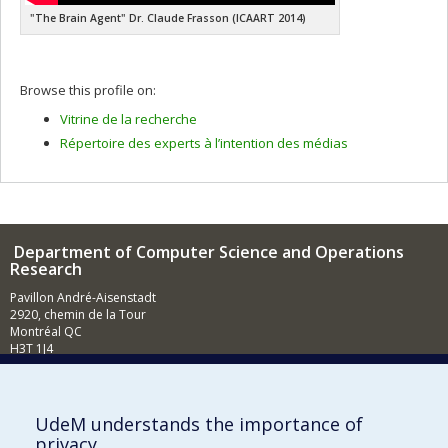
"The Brain Agent" Dr. Claude Frasson (ICAART 2014)
Browse this profile on:
Vitrine de la recherche
Répertoire des experts à l’intention des médias
Department of Computer Science and Operations
Research
Pavillon André-Aisenstadt
2920, chemin de la Tour
Montréal QC
H3T 1J4
514 343-6602
E-mail
UdeM understands the importance of
News (French)
privacy