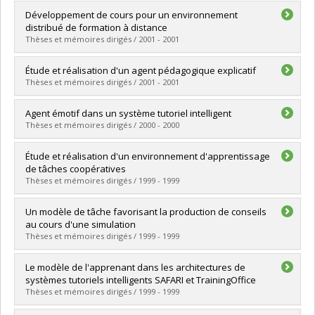
Graduate :
Bélanger, Simon
Développement de cours pour un environnement
Cycle :
Master's
distribué de formation à distance
Grade :
M. Sc.
Thèses et mémoires dirigés / 2001 - 2001
Lien vers le document dans Papyrus
Graduate :
Gardouh, El Bachir
Étude et réalisation d'un agent pédagogique explicatif
Cycle :
Master's
Thèses et mémoires dirigés / 2001 - 2001
Grade :
M. Sc.
Lien vers le document dans Papyrus
Graduate :
Zouaq, Amal
Agent émotif dans un système tutoriel intelligent
Cycle :
Master's
Thèses et mémoires dirigés / 2000 - 2000
Grade :
M. Sc.
Lien vers le document dans Papyrus
Graduate :
Abou-Jaoude, Sassine C.
Étude et réalisation d'un environnement d'apprentissage
Cycle :
Master's
de tâches coopératives
Grade :
M. Sc.
Thèses et mémoires dirigés / 1999 - 1999
Lien vers le document dans Papyrus
Graduate :
Rossignol, Jean-Yves
Un modèle de tâche favorisant la production de conseils
Cycle :
Master's
au cours d'une simulation
Grade :
M. Sc.
Thèses et mémoires dirigés / 1999 - 1999
Lien vers le document dans Papyrus
Graduate :
Demers, Francis
Le modèle de l'apprenant dans les architectures de
Cycle :
Master's
systèmes tutoriels intelligents SAFARI et TrainingOffice
Grade :
M. Sc.
Thèses et mémoires dirigés / 1999 - 1999
Lien vers le document dans Papyrus