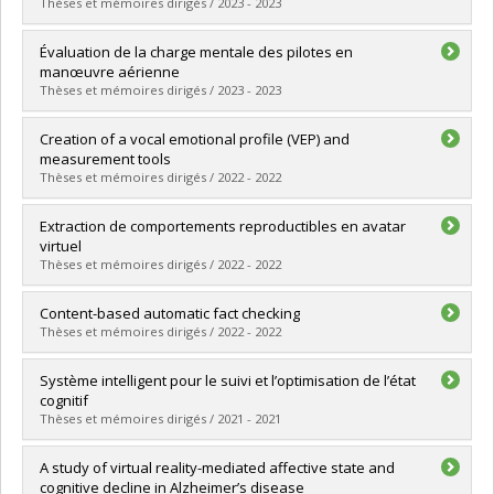
Grade :
M. Sc.
Thèses et mémoires dirigés / 2023 - 2023
Lien vers le document dans Papyrus
Graduate :
Zarour, Mahdi
Évaluation de la charge mentale des pilotes en
Cycle :
Master's
manœuvre aérienne
Grade :
M. Sc.
Thèses et mémoires dirigés / 2023 - 2023
Lien vers le document dans Papyrus
Graduate :
Antoine, Maxime
Creation of a vocal emotional profile (VEP) and
Cycle :
Master's
measurement tools
Grade :
M.S.I.
Thèses et mémoires dirigés / 2022 - 2022
Lien vers le document dans Papyrus
Graduate :
Aghajani, Mahsa
Extraction de comportements reproductibles en avatar
Cycle :
Master's
virtuel
Grade :
M. Sc.
Thèses et mémoires dirigés / 2022 - 2022
Lien vers le document dans Papyrus
Graduate :
Dare, Kodjine
Content-based automatic fact checking
Cycle :
Master's
Thèses et mémoires dirigés / 2022 - 2022
Grade :
M. Sc.
Lien vers le document dans Papyrus
Graduate :
Orthlieb, Teo
Système intelligent pour le suivi et l’optimisation de l’état
Cycle :
Master's
cognitif
Grade :
M. Sc.
Thèses et mémoires dirigés / 2021 - 2021
Lien vers le document dans Papyrus
Graduate :
Ben Abdessalem, Hamdi
A study of virtual reality-mediated affective state and
Cycle :
Doctoral
cognitive decline in Alzheimer’s disease