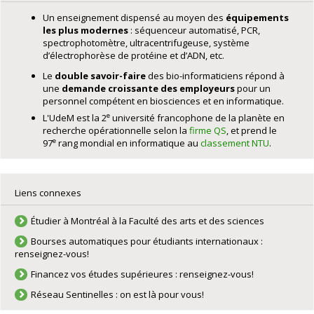
Un enseignement dispensé au moyen des
équipements
les plus modernes
: séquenceur automatisé, PCR,
spectrophotomètre, ultracentrifugeuse, système
d’électrophorèse de protéine et d’ADN, etc.
Le
double savoir-faire
des bio-informaticiens répond à
une
demande croissante des employeurs
pour un
personnel compétent en biosciences et en informatique.
e
L'UdeM est la 2
université francophone de la planète en
recherche opérationnelle selon la
firme QS
, et prend le
e
97
rang mondial en informatique au
classement NTU
.
Liens connexes
Étudier à Montréal à la Faculté des arts et des sciences
Bourses automatiques pour étudiants internationaux :
renseignez-vous!
Financez vos études supérieures : renseignez-vous!
Réseau Sentinelles : on est là pour vous!