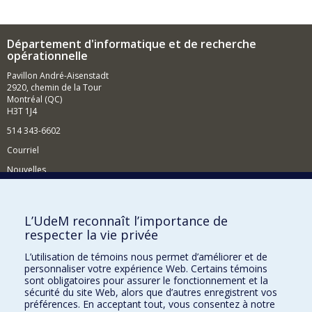
Département d'informatique et de recherche
opérationnelle
Pavillon André-Aisenstadt
2920, chemin de la Tour
Montréal (QC)
H3T 1J4
514 343-6602
Courriel
Nouvelles
Activités
Comment soutenir le Département?
L’UdeM reconnaît l’importance de
respecter la vie privée
BESOIN D'AIDE?
L’utilisation de témoins nous permet d’améliorer et de
Plan du site
personnaliser votre expérience Web. Certains témoins
Signaler une erreur
sont obligatoires pour assurer le fonctionnement et la
sécurité du site Web, alors que d’autres enregistrent vos
Accessibilité
préférences. En acceptant tout, vous consentez à notre