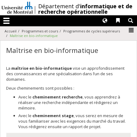
Passer
/
Département d'
informatique et de
au
recherche opérationnelle
contenu
Langues
Liens 
R
Menu
N
Accueil
Programmes et cours
Programmes de cycles supérieurs
Maîtrise en bio-informatique
Maîtrise en bio-informatique
La
maîtrise en bio-informatique
vise un approfondissement
des connaissances et une spécialisation dans l’un de ses
domaines.
Deux cheminements sont possibles :
Avec le
cheminement recherche
, vous apprendrez à
réaliser une recherche indépendante et rédigerez un
mémoire.
Avec le
cheminement stage
, vous serez en mesure de
vous familiariser avec les exigences du marché du travail.
Vous rédigerez ensuite un rapport de projet.