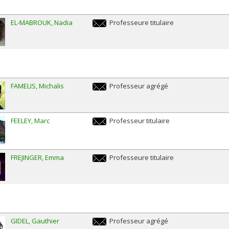
EL-MABROUK
Nadia
Professeure titulaire
nadia.el-
mabrouk@umontreal.ca
FAMELIS
Michalis
Professeur agrégé
michalis.famelis@umontreal.ca
FEELEY
Marc
Professeur titulaire
marc.feeley@umontreal.ca
FREJINGER
Emma
Professeure titulaire
emma.frejinger@umontreal.ca
GIDEL
Gauthier
Professeur agrégé