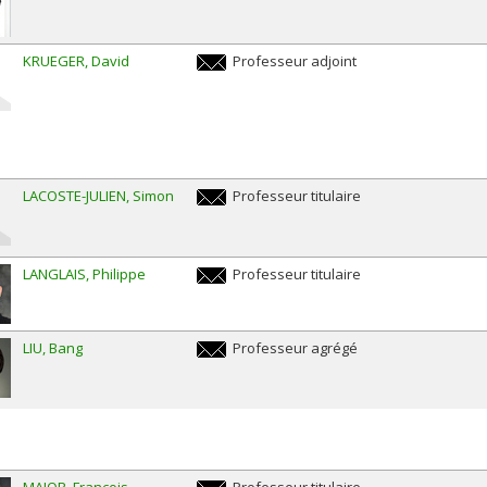
hler.kristjansson@umontreal.ca
KRUEGER
David
Professeur adjoint
david.krueger@umontreal.ca
LACOSTE-JULIEN
Simon
Professeur titulaire
simon.lacoste-
julien@umontreal.ca
LANGLAIS
Philippe
Professeur titulaire
philippe.langlais@umontreal.ca
LIU
Bang
Professeur agrégé
bang.liu@umontreal.ca
MAJOR
François
Professeur titulaire