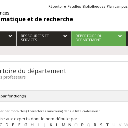
Liens
Répertoire
Facultés
Bibliothèques
Plan campus
externes
ences
rmatique et de recherche
RESSOURCES ET
RÉPERTOIRE DU
SERVICES
DÉPARTEMENT
rtoire du département
es professeurs
r par fonction(s) :
tes les fonctions
r par mots-clés (3 caractères minimum) dans la liste ci-dessous :
ectrice de département / Directeur de département
fesseure adjointe / Professeur adjoint
re aux experts dont le nom débute par :
fesseure agrégée / Professeur agrégé
C
D
E
F
G
H
I
J
K
L
M
N
O
P
Q
R
S
T
U
V