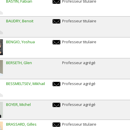
BASTIN
Fabian
Professeur titulaire
fabian.bastin@umontreal.ca
BAUDRY
Benoit
Professeur titulaire
benoit.baudry@umontreal.ca
BENGIO
Yoshua
Professeur titulaire
yoshua.bengio@umontreal.ca
BERSETH
Glen
Professeur agrégé
BESSMELTSEV
Mikhail
Professeur agrégé
mikhail.bessmeltsev@umontreal.ca
BOYER
Michel
Professeur agrégé
michel.boyer@umontreal.ca
BRASSARD
Gilles
Professeur titulaire
gilles.brassard@umontreal.ca