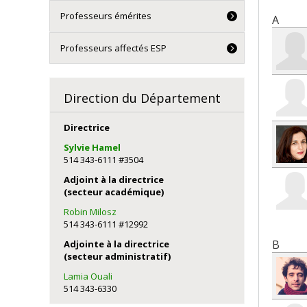
Pro
Professeurs émérites
A
Professeurs affectés ESP
Direction du Département
Directrice
Sylvie Hamel
514 343-6111 #3504
Adjoint à la directrice
(secteur académique)
Robin Milosz
514 343-6111 #12992
B
Adjointe à la directrice
(secteur administratif)
Lamia Ouali
514 343-6330