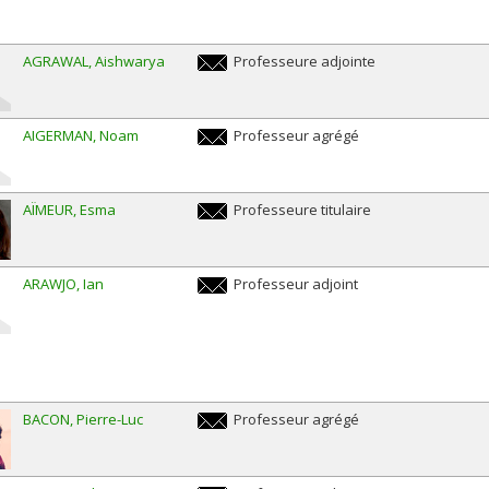
fesseure titulaire / Professeur titulaire
AGRAWAL
Aishwarya
Professeure adjointe
aishwarya.agrawal@umontreal.ca
AIGERMAN
Noam
Professeur agrégé
noam.aigerman@umontreal.ca
AÏMEUR
Esma
Professeure titulaire
esma.aimeur@umontreal.ca
ARAWJO
Ian
Professeur adjoint
ian.arawjo@umontreal.ca
BACON
Pierre-Luc
Professeur agrégé
pierre-
luc.bacon@umontreal.ca