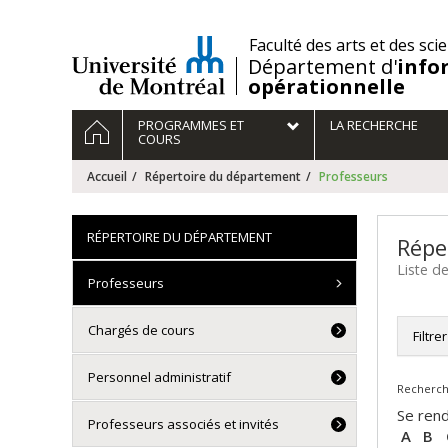
Passer
au
/
Faculté des arts et des sci
contenu
Département d'
info
opérationnelle
Navigation
ACCUEIL
PROGRAMMES ET
LA RECHERCHE
principale
COURS
Accueil
Répertoire du département
Professeurs
RÉPERTOIRE DU DÉPARTEMENT
Répe
Liste d
Professeurs
Chargés de cours
Filtre
Tou
Personnel administratif
Recherche
Dir
Pro
Se rend
Professeurs associés et invités
Pro
A
B