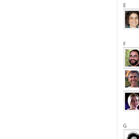
E
F
G