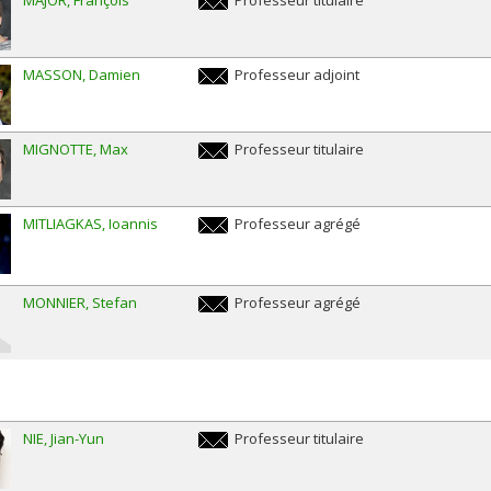
francois.major@umontreal.ca
MASSON
Damien
Professeur adjoint
damien.masson@umontreal.ca
MIGNOTTE
Max
Professeur titulaire
max.mignotte@umontreal.ca
MITLIAGKAS
Ioannis
Professeur agrégé
ioannis.mitliagkas@umontreal.ca
MONNIER
Stefan
Professeur agrégé
stefan.monnier@umontreal.ca
NIE
Jian-Yun
Professeur titulaire
jian-
yun.nie@umontreal.ca