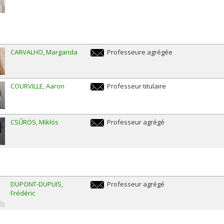
CARVALHO
Margarida
Professeure agrégée
margarida.da.silva.carvalho@umontreal.ca
COURVILLE
Aaron
Professeur titulaire
aaron.courville@umontreal.ca
CSŰRÖS
Miklós
Professeur agrégé
miklos.csuros@umontreal.ca
DUPONT-DUPUIS
Professeur agrégé
Frédéric
frederic.dupont-
dupuis@umontreal.ca