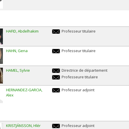
gauthier.gidel@umontreal.ca
HAFID
Abdelhakim
Professeur titulaire
abdelhakim.hafid@umontreal.ca
HAHN
Gena
Professeur titulaire
gena.hahn@umontreal.ca
HAMEL
Sylvie
Directrice de département
sylvie.hamel@umontreal.ca
Professeure titulaire
sylvie.hamel@umontreal.ca
HERNANDEZ-GARCIA
Professeur adjoint
Alex
alejandro.hernandez.garcia@umontreal.ca
KRISTJÁNSSON
Hlér
Professeur adjoint