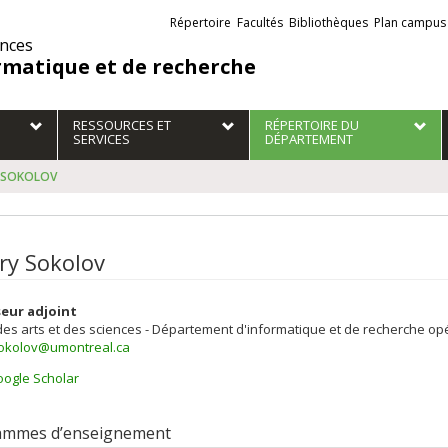
Liens
Répertoire
Facultés
Bibliothèques
Plan campus
externes
ences
rmatique et de recherche
RESSOURCES ET
RÉPERTOIRE DU
SERVICES
DÉPARTEMENT
y SOKOLOV
ry Sokolov
eur adjoint
des arts et des sciences - Département d'informatique et de recherche op
sokolov@umontreal.ca
ogle Scholar
ammes d’enseignement