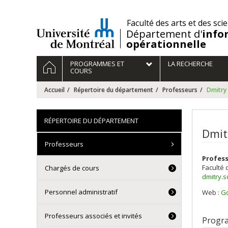
Passer
au
/
Faculté des arts et des sci
contenu
Département d'
info
opérationnelle
Navigation
ACCUEIL
PROGRAMMES ET
LA RECHERCHE
principale
COURS
Accueil
Répertoire du département
Professeurs
Dmitr
RÉPERTOIRE DU DÉPARTEMENT
Dmit
Professeurs
Profess
Faculté 
Chargés de cours
dmitry.
Personnel administratif
Web :
Go
Professeurs associés et invités
Progr