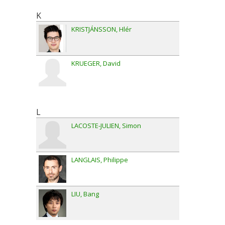
K
KRISTJÁNSSON
Hlér
KRUEGER
David
L
LACOSTE-JULIEN
Simon
LANGLAIS
Philippe
LIU
Bang