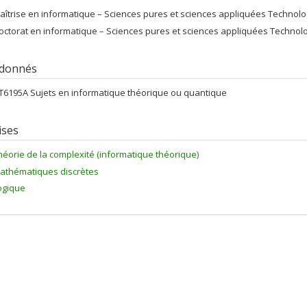
aîtrise en informatique – Sciences pures et sciences appliquées Technologi
octorat en informatique – Sciences pures et sciences appliquées Technolog
 donnés
FT6195A Sujets en informatique théorique ou quantique
ises
héorie de la complexité (informatique théorique)
athématiques discrètes
ogique