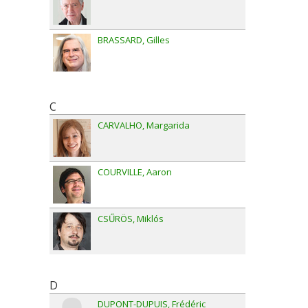
BRASSARD
Gilles
C
CARVALHO
Margarida
COURVILLE
Aaron
CSŰRÖS
Miklós
D
DUPONT-DUPUIS
Frédéric