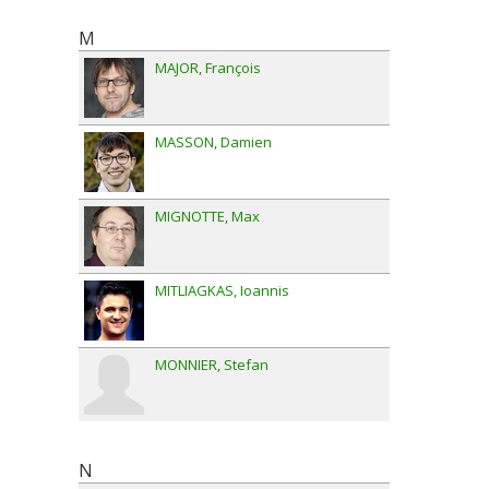
M
MAJOR
François
MASSON
Damien
MIGNOTTE
Max
MITLIAGKAS
Ioannis
MONNIER
Stefan
N