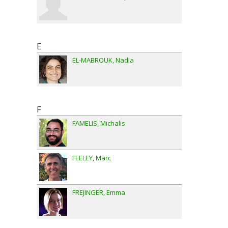
E
EL-MABROUK
Nadia
F
FAMELIS
Michalis
FEELEY
Marc
FREJINGER
Emma