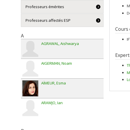
M
Professeurs émérites
D
Professeurs affectés ESP
Cours
A
I
AGRAWAL
Aishwarya
Expert
AIGERMAN
Noam
T
M
L
AÏMEUR
Esma
ARAWJO
Ian