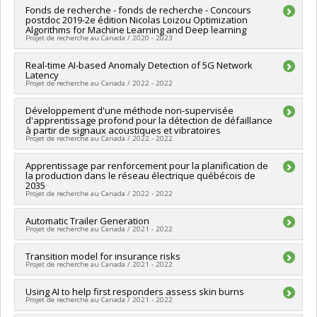
en recherche Apogée Canada/Bourse
Chercheur principal :
Fonds de recherche - fonds de recherche - Concours
Ioannis Mitliagkas
postdoc 2019-2e édition Nicolas Loizou Optimization
Sources de financement :
SPIIE/Secrétariat des programmes
Algorithms for Machine Learning and Deep learning
interorganismes à l’intention des établissements
Projet de recherche au Canada / 2020 - 2023
Programmes de subvention :
PVXXXXXX-Fonds d'excellence
en recherche Apogée Canada/Bourse
Chercheur principal :
Real-time AI-based Anomaly Detection of 5G Network
Ioannis Mitliagkas
Latency
Sources de financement :
SPIIE/Secrétariat des programmes
Projet de recherche au Canada / 2022 - 2022
interorganismes à l’intention des établissements
Programmes de subvention :
PVXXXXXX-Fonds d'excellence
Chercheur principal :
Développement d'une méthode non-supervisée
Ioannis Mitliagkas
en recherche Apogée Canada/Projet de recherche
d'apprentissage profond pour la détection de défaillance
Sources de financement :
MITACS Inc.
à partir de signaux acoustiques et vibratoires
Programmes de subvention :
PVXXXXXX-Stage Accélération
Projet de recherche au Canada / 2022 - 2022
Québec - MITACS
Sources de financement :
Apprentissage par renforcement pour la planification de
MITACS Inc.
la production dans le réseau électrique québécois de
Programmes de subvention :
PVXXXXXX-Stage Accélération
2035
Québec - MITACS
Projet de recherche au Canada / 2022 - 2022
Chercheur principal :
Automatic Trailer Generation
Ioannis Mitliagkas
Projet de recherche au Canada / 2021 - 2022
Sources de financement :
MITACS Inc.
Programmes de subvention :
PVXXXXXX-Stage Accélération
Chercheur principal :
Transition model for insurance risks
Ioannis Mitliagkas
Québec - MITACS
Projet de recherche au Canada / 2021 - 2022
Sources de financement :
MITACS Inc.
Programmes de subvention :
PVXXXXXX-Stage Accélération
Chercheur principal :
Using AI to help first responders assess skin burns
Ioannis Mitliagkas
Québec - MITACS
Projet de recherche au Canada / 2021 - 2022
Sources de financement :
MITACS Inc.
Programmes de subvention :
PVXXXXXX-Stage Accélération