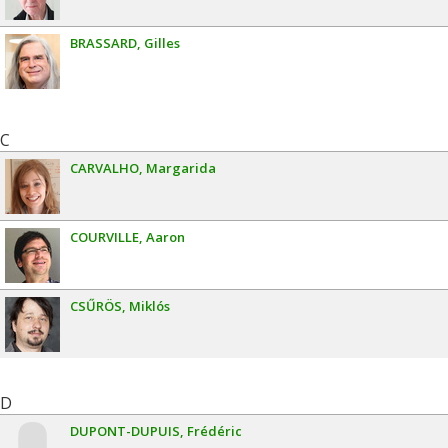
BRASSARD
Gilles
C
CARVALHO
Margarida
COURVILLE
Aaron
CSŰRÖS
Miklós
D
DUPONT-DUPUIS
Frédéric