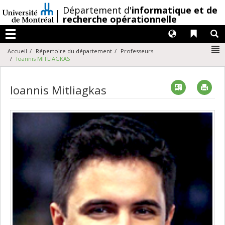
Passer
/
Département d'
informatique et de
au
recherche opérationnelle
contenu
Langues
Liens 
R
Menu
N
Accueil
Répertoire du département
Professeurs
Ioannis MITLIAGKAS
Vcard
Imp
Ioannis Mitliagkas