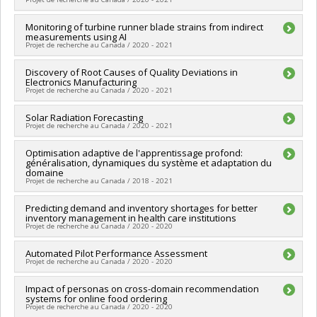
Programmes de subvention :
PVXXXXXX-Stage Accélération
Québec - MITACS
Chercheur principal :
Monitoring of turbine runner blade strains from indirect
Ioannis Mitliagkas
measurements using AI
Sources de financement :
MITACS Inc.
Projet de recherche au Canada / 2020 - 2021
Programmes de subvention :
PVXXXXXX-Stage Accélération
Québec - MITACS
Sources de financement :
Discovery of Root Causes of Quality Deviations in
MITACS Inc.
Electronics Manufacturing
Programmes de subvention :
PVXXXXXX-Stage Accélération
Projet de recherche au Canada / 2020 - 2021
Québec - MITACS
Chercheur principal :
Solar Radiation Forecasting
Ioannis Mitliagkas
Projet de recherche au Canada / 2020 - 2021
Sources de financement :
MITACS Inc.
Programmes de subvention :
PVXXXXXX-Stage Accélération
Chercheur principal :
Optimisation adaptive de l'apprentissage profond:
Ioannis Mitliagkas
Québec - MITACS
généralisation, dynamiques du système et adaptation du
Sources de financement :
MITACS Inc.
domaine
Programmes de subvention :
PVXXXXXX-Stage Accélération
Projet de recherche au Canada / 2018 - 2021
Québec - MITACS
Chercheur principal :
Predicting demand and inventory shortages for better
Ioannis Mitliagkas
inventory management in health care institutions
Sources de financement :
FRQNT/Fonds de recherche du
Projet de recherche au Canada / 2020 - 2020
Québec - Nature et technologies (FQRNT)
Programmes de subvention :
PVXXXXXX-(NC) Établissement
Sources de financement :
Automated Pilot Performance Assessment
MITACS Inc.
de la relève professorale
Projet de recherche au Canada / 2020 - 2020
Programmes de subvention :
PVXXXXXX-Stage Accélération
Québec - MITACS
Chercheur principal :
Impact of personas on cross-domain recommendation
Ioannis Mitliagkas
systems for online food ordering
Sources de financement :
MITACS Inc.
Projet de recherche au Canada / 2020 - 2020
Programmes de subvention :
PVXXXXXX-Stage Accélération