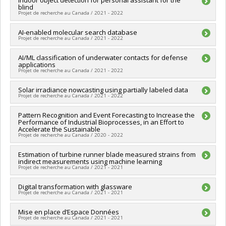
blind
Sources de financement :
MITACS Inc.
Projet de recherche au Canada / 2021 - 2022
Programmes de subvention :
PVXXXXXX-Stage Accélération
Québec - MITACS
Chercheur principal :
AI-enabled molecular search database
Ioannis Mitliagkas
Projet de recherche au Canada / 2021 - 2022
Sources de financement :
MITACS Inc.
Programmes de subvention :
PVXXXXXX-Stage Accélération
Chercheur principal :
AI/ML classification of underwater contacts for defense
Ioannis Mitliagkas
Québec - MITACS
applications
Sources de financement :
MITACS Inc.
Projet de recherche au Canada / 2021 - 2022
Programmes de subvention :
PVXXXXXX-Stage Accélération
Québec - MITACS
Chercheur principal :
Solar irradiance nowcasting using partially labeled data
Ioannis Mitliagkas
Projet de recherche au Canada / 2021 - 2022
Sources de financement :
MITACS Inc.
Programmes de subvention :
PVXXXXXX-Stage Accélération
Chercheur principal :
Pattern Recognition and Event Forecasting to Increase the
Ioannis Mitliagkas
Québec - MITACS
Performance of Industrial Bioprocesses, in an Effort to
Sources de financement :
MITACS Inc.
Accelerate the Sustainable
Programmes de subvention :
PVXXXXXX-Stage Accélération
Projet de recherche au Canada / 2020 - 2022
Québec - MITACS
Chercheur principal :
Estimation of turbine runner blade measured strains from
Ioannis Mitliagkas
indirect measurements using machine learning
Sources de financement :
MITACS Inc.
Projet de recherche au Canada / 2021 - 2021
Programmes de subvention :
PVXXXXXX-Stage Accélération
Québec - MITACS
Chercheur principal :
Digital transformation with glassware
Ioannis Mitliagkas
Projet de recherche au Canada / 2021 - 2021
Sources de financement :
MITACS Inc.
Programmes de subvention :
PVXXXXXX-Stage Accélération
Chercheur principal :
Mise en place d’Espace Données
Ioannis Mitliagkas
Québec - MITACS
Projet de recherche au Canada / 2021 - 2021
Sources de financement :
MITACS Inc.