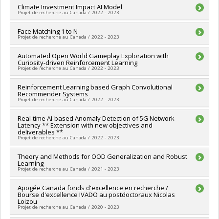
Sources de financement :
Climate Investment Impact AI Model
MITACS Inc.
Québec - MITACS
Projet de recherche au Canada / 2022 - 2023
Programmes de subvention :
PVXXXXXX-Stage Accélération
Québec - MITACS
Chercheur principal :
Face Matching 1 to N
Ioannis Mitliagkas
Projet de recherche au Canada / 2022 - 2023
Sources de financement :
MITACS Inc.
Programmes de subvention :
PVXXXXXX-Stage Accélération
Sources de financement :
Automated Open World Gameplay Exploration with
MITACS Inc.
Québec - MITACS
Curiosity-driven Reinforcement Learning
Programmes de subvention :
PVXXXXXX-Stage Accélération
Projet de recherche au Canada / 2022 - 2023
Québec - MITACS
Chercheur principal :
Reinforcement Learning based Graph Convolutional
Ioannis Mitliagkas
Recommender Systems
Sources de financement :
MITACS Inc.
Projet de recherche au Canada / 2022 - 2023
Programmes de subvention :
PVXXXXXX-Stage Accélération
Québec - MITACS
Chercheur principal :
Real-time AI-based Anomaly Detection of 5G Network
Ioannis Mitliagkas
Latency ** Extension with new objectives and
Sources de financement :
MITACS Inc.
deliverables **
Programmes de subvention :
PVXXXXXX-Stage Accélération
Projet de recherche au Canada / 2022 - 2023
Québec - MITACS
Chercheur principal :
Theory and Methods for OOD Generalization and Robust
Ioannis Mitliagkas
Learning
Sources de financement :
MITACS Inc.
Projet de recherche au Canada / 2021 - 2023
Programmes de subvention :
PVXXXXXX-Stage Accélération
Québec - MITACS
Chercheur principal :
Apogée Canada fonds d'excellence en recherche /
Ioannis Mitliagkas
Bourse d'excellence IVADO au postdoctoraux Nicolas
Sources de financement :
SPIIE/Secrétariat des programmes
Loizou
interorganismes à l’intention des établissements
Projet de recherche au Canada / 2020 - 2023
Programmes de subvention :
PVXXXXXX-Fonds d'excellence