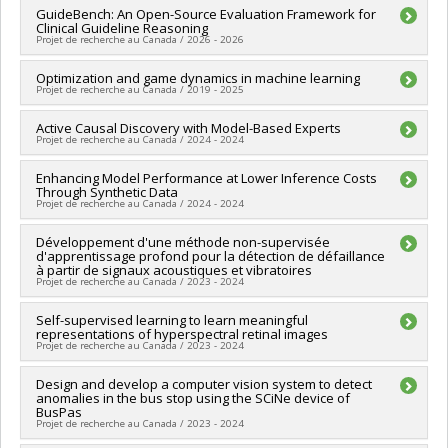
subvention à la découverte individuelle ou de groupe
Chercheur principal :
GuideBench: An Open-Source Evaluation Framework for
Ioannis Mitliagkas
Clinical Guideline Reasoning
Sources de financement :
MITACS Inc.
Projet de recherche au Canada / 2026 - 2026
Programmes de subvention :
PVXXXXXX-Stage Accélération
Québec - MITACS
Chercheur principal :
Optimization and game dynamics in machine learning
Ioannis Mitliagkas
Projet de recherche au Canada / 2019 - 2025
Sources de financement :
MITACS Inc.
Programmes de subvention :
PVXXXXXX-Stage Accélération
Chercheur principal :
Active Causal Discovery with Model-Based Experts
Ioannis Mitliagkas
Québec - MITACS
Projet de recherche au Canada / 2024 - 2024
Sources de financement :
CRSNG/Conseil de recherches en
sciences naturelles et génie du Canada (CRSNG)
Chercheur principal :
Enhancing Model Performance at Lower Inference Costs
Ioannis Mitliagkas
Programmes de subvention :
PVXXXXXX-(DGECR) Tremplin
Through Synthetic Data
Co-chercheurs :
Christopher Holmes
vers la découverte
Projet de recherche au Canada / 2024 - 2024
Sources de financement :
MITACS Inc.
Programmes de subvention :
PVXXXXXX-Stage Accélération
Sources de financement :
Développement d'une méthode non-supervisée
MITACS Inc.
Québec - MITACS
d'apprentissage profond pour la détection de défaillance
Programmes de subvention :
PVXXXXXX-Stage Accélération
à partir de signaux acoustiques et vibratoires
Québec - MITACS
Projet de recherche au Canada / 2023 - 2024
Chercheur principal :
Self-supervised learning to learn meaningful
Ioannis Mitliagkas
representations of hyperspectral retinal images
Sources de financement :
MITACS Inc.
Projet de recherche au Canada / 2023 - 2024
Programmes de subvention :
PVXXXXXX-Stage Accélération
Québec - MITACS
Chercheur principal :
Design and develop a computer vision system to detect
Ioannis Mitliagkas
anomalies in the bus stop using the SCiNe device of
Sources de financement :
MITACS Inc.
BusPas
Programmes de subvention :
PVXXXXXX-Stage Accélération
Projet de recherche au Canada / 2023 - 2024
Québec - MITACS