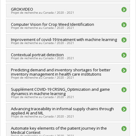
Québec - MITACS
Chercheur principal :
GROKVIDEO
Ioannis Mitliagkas
Projet de recherche au Canada / 2020 - 2021
Sources de financement :
MITACS Inc.
Programmes de subvention :
PVXXXXXX-Stage Accélération
Chercheur principal :
Computer Vision for Crop Weed Identification
Ioannis Mitliagkas
Québec - MITACS
Projet de recherche au Canada / 2020 - 2021
Sources de financement :
MITACS Inc.
Programmes de subvention :
PVXXXXXX-Stage Accélération
Chercheur principal :
Improvement of covid-19 treatment with machine learning
Ioannis Mitliagkas
Québec - MITACS
Projet de recherche au Canada / 2020 - 2021
Sources de financement :
MITACS Inc.
Programmes de subvention :
PVXXXXXX-Stage Accélération
Chercheur principal :
Contextual portrait detection
Ioannis Mitliagkas
Québec - MITACS
Projet de recherche au Canada / 2020 - 2021
Sources de financement :
MITACS Inc.
Programmes de subvention :
PVXXXXXX-Stage Accélération
Chercheur principal :
Predicting demand and inventory shortages for better
Ioannis Mitliagkas
Québec - MITACS
inventory management in health care institutions
Sources de financement :
MITACS Inc.
Projet de recherche au Canada / 2020 - 2021
Programmes de subvention :
PVXXXXXX-Stage Accélération
Québec - MITACS
Sources de financement :
Supplément COVID-19 CRSNG_Optimization and game
MITACS Inc.
dynamics in machine learning
Programmes de subvention :
PVXXXXXX-Stage Accélération
Projet de recherche au Canada / 2020 - 2021
Québec - MITACS
Sources de financement :
Advancing traceability in informal supply chains through
CRSNG/Conseil de recherches en
applied AI and ML
sciences naturelles et génie du Canada (CRSNG)
Projet de recherche au Canada / 2020 - 2021
Programmes de subvention :
PVXXXXXX-Supplément à l’appui
des étudiants, des stagiaires postdoctoraux et du personnel
Chercheur principal :
Automate key elements of the patient journey in the
Ioannis Mitliagkas
de soutien à la recherche COVID-19
Medical Context
Sources de financement :
MITACS Inc.
Projet de recherche au Canada / 2020 - 2021