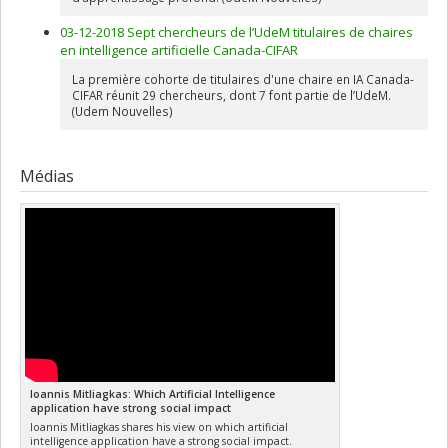
03-12-2018 Sept chercheurs de l’UdeM titulaires de chaires
en intelligence artificielle Canada-CIFAR
La première cohorte de titulaires d'une chaire en IA Canada-
CIFAR réunit 29 chercheurs, dont 7 font partie de l’UdeM.
(Udem Nouvelles)
Médias
Ioannis Mitliagkas: Which Artificial Intelligence
application have strong social impact
Ioannis Mitliagkas shares his view on which artificial
intelligence application have a strong social impact.