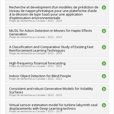
Québec - MITACS
Chercheur principal :
Recherche et development d’un modèles de prédiction de
Ioannis Mitliagkas
niveau de nappe phréatique pour une plateforme d’aide
Sources de financement :
MITACS Inc.
à la décision de type SaaS pour une application
Programmes de subvention :
PVXXXXXX-Stage Accélération
d’optimisation environnementale
Québec - MITACS
Projet de recherche au Canada / 2023 - 2023
Chercheur principal :
ML/DL for Action Detection in Movies for Haptic Effects
Ioannis Mitliagkas
Generation
Sources de financement :
MITACS Inc.
Projet de recherche au Canada / 2022 - 2023
Programmes de subvention :
PVXXXXXX-Stage Accélération
Québec - MITACS
Chercheur principal :
A Classification and Comparative Study of Existing Fast
Ioannis Mitliagkas
Reinforcement Learning Techniques
Sources de financement :
MITACS Inc.
Projet de recherche au Canada / 2022 - 2023
Programmes de subvention :
PVXXXXXX-Stage Accélération
Québec - MITACS
Chercheur principal :
High-frequency financial forecasting
Ioannis Mitliagkas
Projet de recherche au Canada / 2022 - 2023
Sources de financement :
MITACS Inc.
Programmes de subvention :
PVXXXXXX-Stage Accélération
Chercheur principal :
Indoor Object Detection for Blind People
Ioannis Mitliagkas
Québec - MITACS
Projet de recherche au Canada / 2022 - 2023
Sources de financement :
MITACS Inc.
Programmes de subvention :
PVXXXXXX-Stage Accélération
Chercheur principal :
Consistent and robust Generative Models for Volatility
Ioannis Mitliagkas
Québec - MITACS
Surfaces
Sources de financement :
MITACS Inc.
Projet de recherche au Canada / 2022 - 2023
Programmes de subvention :
PVXXXXXX-Stage Accélération
Québec - MITACS
Chercheur principal :
Virtual sensor estimation model for turbine labyrinth seal
Ioannis Mitliagkas
displacements with Deep Learning technics
Sources de financement :
MITACS Inc.
Projet de recherche au Canada / 2022 - 2023
Programmes de subvention :
PVXXXXXX-Stage Accélération