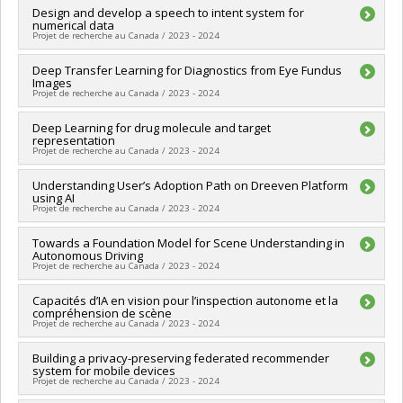
Chercheur principal :
Design and develop a speech to intent system for
Ioannis Mitliagkas
numerical data
Sources de financement :
MITACS Inc.
Projet de recherche au Canada / 2023 - 2024
Programmes de subvention :
PVXXXXXX-Stage Accélération
Québec - MITACS
Chercheur principal :
Deep Transfer Learning for Diagnostics from Eye Fundus
Ioannis Mitliagkas
Images
Sources de financement :
MITACS Inc.
Projet de recherche au Canada / 2023 - 2024
Programmes de subvention :
PVXXXXXX-Stage Accélération
Québec - MITACS
Chercheur principal :
Deep Learning for drug molecule and target
Ioannis Mitliagkas
representation
Sources de financement :
MITACS Inc.
Projet de recherche au Canada / 2023 - 2024
Programmes de subvention :
PVXXXXXX-Stage Accélération
Québec - MITACS
Chercheur principal :
Understanding User’s Adoption Path on Dreeven Platform
Ioannis Mitliagkas
using AI
Sources de financement :
MITACS Inc.
Projet de recherche au Canada / 2023 - 2024
Programmes de subvention :
PVXXXXXX-Stage Accélération
Québec - MITACS
Chercheur principal :
Towards a Foundation Model for Scene Understanding in
Ioannis Mitliagkas
Autonomous Driving
Sources de financement :
MITACS Inc.
Projet de recherche au Canada / 2023 - 2024
Programmes de subvention :
PVXXXXXX-Stage Accélération
Québec - MITACS
Chercheur principal :
Capacités d’IA en vision pour l’inspection autonome et la
Ioannis Mitliagkas
compréhension de scène
Sources de financement :
MITACS Inc.
Projet de recherche au Canada / 2023 - 2024
Programmes de subvention :
PVXXXXXX-Stage Accélération
Québec - MITACS
Chercheur principal :
Building a privacy-preserving federated recommender
Ioannis Mitliagkas
system for mobile devices
Sources de financement :
MITACS Inc.
Projet de recherche au Canada / 2023 - 2024
Programmes de subvention :
PVXXXXXX-Stage Accélération