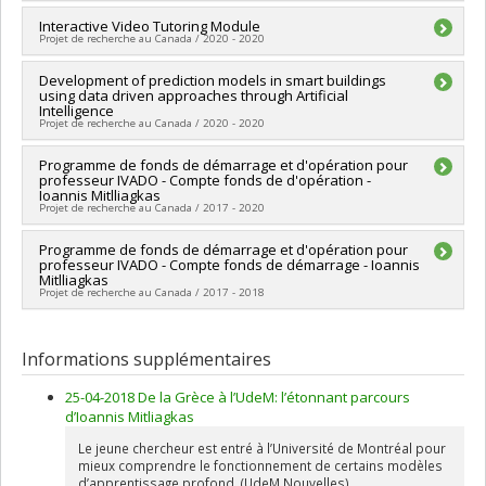
Québec - MITACS
Chercheur principal :
Interactive Video Tutoring Module
Ioannis Mitliagkas
Projet de recherche au Canada / 2020 - 2020
Sources de financement :
MITACS Inc.
Programmes de subvention :
PVXXXXXX-Stage Accélération
Chercheur principal :
Development of prediction models in smart buildings
Ioannis Mitliagkas
Québec - MITACS
using data driven approaches through Artificial
Sources de financement :
MITACS Inc.
Intelligence
Programmes de subvention :
PVXXXXXX-Stage Accélération
Projet de recherche au Canada / 2020 - 2020
Québec - MITACS
Chercheur principal :
Programme de fonds de démarrage et d'opération pour
Ioannis Mitliagkas
professeur IVADO - Compte fonds de d'opération -
Sources de financement :
MITACS Inc.
Ioannis Mitlliagkas
Programmes de subvention :
PVXXXXXX-Stage Accélération
Projet de recherche au Canada / 2017 - 2020
Québec - MITACS
Chercheur principal :
Programme de fonds de démarrage et d'opération pour
Ioannis Mitliagkas
professeur IVADO - Compte fonds de démarrage - Ioannis
Sources de financement :
SPIIE/Secrétariat des programmes
Mitlliagkas
interorganismes à l’intention des établissements
Projet de recherche au Canada / 2017 - 2018
Programmes de subvention :
PVXXXXXX-Fonds d'excellence
en recherche Apogée Canada/Fonds démarrage et opération
Chercheur principal :
Ioannis Mitliagkas
Sources de financement :
SPIIE/Secrétariat des programmes
Informations supplémentaires
interorganismes à l’intention des établissements
Programmes de subvention :
PVXXXXXX-Fonds d'excellence
25-04-2018 De la Grèce à l’UdeM: l’étonnant parcours
en recherche Apogée Canada/Fonds démarrage et opération
d’Ioannis Mitliagkas
Le jeune chercheur est entré à l’Université de Montréal pour
mieux comprendre le fonctionnement de certains modèles
d’apprentissage profond. (UdeM Nouvelles)