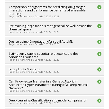
Québec - MITACS
Chercheur principal :
Comparison of algorithms for predicting drug-target
Ioannis Mitliagkas
interactions and performance benefits of ensemble
Sources de financement :
MITACS Inc.
learning
Programmes de subvention :
PVXXXXXX-Stage Accélération
Projet de recherche au Canada / 2022 - 2023
Québec - MITACS
Chercheur principal :
Pre-training large models that generalize well across the
Ioannis Mitliagkas
chemical space
Sources de financement :
MITACS Inc.
Projet de recherche au Canada / 2022 - 2023
Programmes de subvention :
PVXXXXXX-Stage Accélération
Québec - MITACS
Chercheur principal :
Design et implémentation d'un outil AutoML
Ioannis Mitliagkas
Projet de recherche au Canada / 2022 - 2023
Sources de financement :
MITACS Inc.
Programmes de subvention :
PVXXXXXX-Stage Accélération
Chercheur principal :
Estimation visuelle securitaire et explicable des
Ioannis Mitliagkas
Québec - MITACS
conditions routieres
Sources de financement :
MITACS Inc.
Projet de recherche au Canada / 2022 - 2023
Programmes de subvention :
PVXXXXXX-Stage Accélération
Québec - MITACS
Chercheur principal :
Fuzzy Entity Matching
Ioannis Mitliagkas
Projet de recherche au Canada / 2022 - 2023
Sources de financement :
MITACS Inc.
Programmes de subvention :
PVXXXXXX-Stage Accélération
Sources de financement :
Can Knowledge Transfer in a Genetic Algorithm
MITACS Inc.
Québec - MITACS
Accelerate Hyper-Parameter Tuning of a Deep Neural
Programmes de subvention :
PVXXXXXX-Stage Accélération
Network?
Québec - MITACS
Projet de recherche au Canada / 2022 - 2023
Chercheur principal :
Deep Learning Classification and model compression
Ioannis Mitliagkas
Projet de recherche au Canada / 2022 - 2023
Sources de financement :
MITACS Inc.
Programmes de subvention :
PVXXXXXX-Stage Accélération