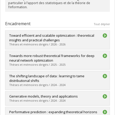
particulier à l’apport des statistiques et de la théorie de
l’information.
Encadrement
Tout déplier
Toward efficient and scalable optimization : theoretical
insights and practical challenges
Thèses et mémoires dirigés / 2026 - 2026
Diplômé(e) :
Naganuma, Hiroki
Towards more robust theoretical frameworks for deep
Cycle :
Doctorat
neural network optimization
Diplôme obtenu :
Ph. D.
Thèses et mémoires dirigés / 2025 - 2025
Lien vers le document dans Papyrus
Diplômé(e) :
Guille-Escuret, Charles
The shifting landscape of data : learning to tame
Cycle :
Doctorat
distributional shifts
Diplôme obtenu :
Ph. D.
Thèses et mémoires dirigés / 2024 - 2024
Lien vers le document dans Papyrus
Diplômé(e) :
Ibrahim, Adam
Generative models, theory and applications
Cycle :
Doctorat
Thèses et mémoires dirigés / 2024 - 2024
Diplôme obtenu :
Ph. D.
Lien vers le document dans Papyrus
Diplômé(e) :
Askari Hemmat, Reyhane
Performative prediction : expanding theoretical horizons