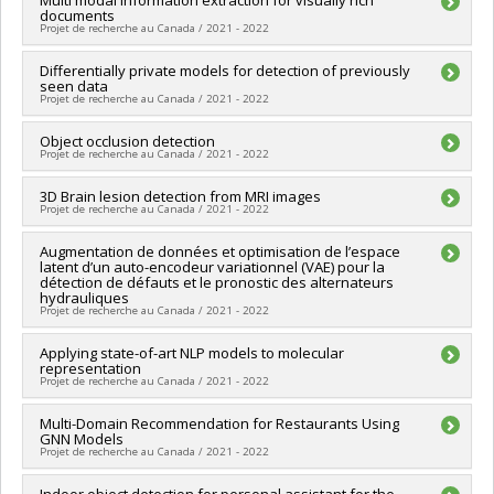
documents
Sources de financement :
MITACS Inc.
Projet de recherche au Canada / 2021 - 2022
Programmes de subvention :
PVXXXXXX-Stage Accélération
Québec - MITACS
Chercheur principal :
Differentially private models for detection of previously
Ioannis Mitliagkas
seen data
Sources de financement :
MITACS Inc.
Projet de recherche au Canada / 2021 - 2022
Programmes de subvention :
PVXXXXXX-Stage Accélération
Québec - MITACS
Chercheur principal :
Object occlusion detection
Ioannis Mitliagkas
Projet de recherche au Canada / 2021 - 2022
Sources de financement :
MITACS Inc.
Programmes de subvention :
PVXXXXXX-Stage Accélération
Chercheur principal :
3D Brain lesion detection from MRI images
Ioannis Mitliagkas
Québec - MITACS
Projet de recherche au Canada / 2021 - 2022
Sources de financement :
MITACS Inc.
Programmes de subvention :
PVXXXXXX-Stage Accélération
Chercheur principal :
Augmentation de données et optimisation de l’espace
Ioannis Mitliagkas
Québec - MITACS
latent d’un auto-encodeur variationnel (VAE) pour la
Sources de financement :
MITACS Inc.
détection de défauts et le pronostic des alternateurs
Programmes de subvention :
PVXXXXXX-Stage Accélération
hydrauliques
Québec - MITACS
Projet de recherche au Canada / 2021 - 2022
Chercheur principal :
Applying state-of-art NLP models to molecular
Ioannis Mitliagkas
representation
Sources de financement :
MITACS Inc.
Projet de recherche au Canada / 2021 - 2022
Programmes de subvention :
PVXXXXXX-Stage Accélération
Québec - MITACS
Chercheur principal :
Multi-Domain Recommendation for Restaurants Using
Ioannis Mitliagkas
GNN Models
Sources de financement :
MITACS Inc.
Projet de recherche au Canada / 2021 - 2022
Programmes de subvention :
PVXXXXXX-Stage Accélération
Québec - MITACS
Chercheur principal :
Indoor object detection for personal assistant for the
Ioannis Mitliagkas