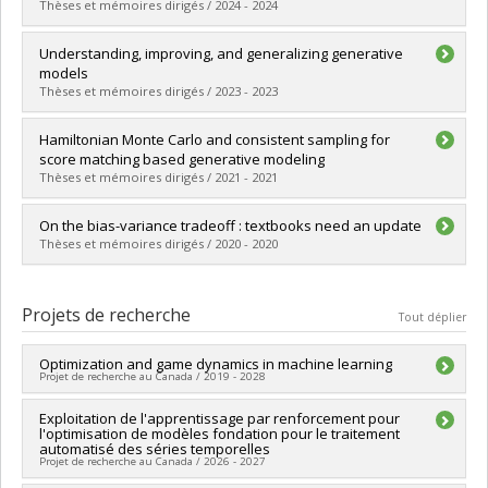
Cycle :
Doctorat
Thèses et mémoires dirigés / 2024 - 2024
Diplôme obtenu :
Ph. D.
Lien vers le document dans Papyrus
Diplômé(e) :
Mofakhami, Mehrnaz
Understanding, improving, and generalizing generative
Cycle :
Maîtrise
models
Diplôme obtenu :
M. Sc.
Thèses et mémoires dirigés / 2023 - 2023
Lien vers le document dans Papyrus
Diplômé(e) :
Jolicoeur-Martineau, Alexia
Hamiltonian Monte Carlo and consistent sampling for
Cycle :
Doctorat
score matching based generative modeling
Diplôme obtenu :
Ph. D.
Thèses et mémoires dirigés / 2021 - 2021
Lien vers le document dans Papyrus
Diplômé(e) :
Piché-Taillefer, Rémi
On the bias-variance tradeoff : textbooks need an update
Cycle :
Maîtrise
Thèses et mémoires dirigés / 2020 - 2020
Diplôme obtenu :
M. Sc.
Lien vers le document dans Papyrus
Diplômé(e) :
Neal, Brayden
Cycle :
Maîtrise
Projets de recherche
Tout déplier
Diplôme obtenu :
M. Sc.
Lien vers le document dans Papyrus
Optimization and game dynamics in machine learning
Projet de recherche au Canada / 2019 - 2028
Chercheur principal :
Exploitation de l'apprentissage par renforcement pour
Ioannis Mitliagkas
l'optimisation de modèles fondation pour le traitement
Sources de financement :
CRSNG/Conseil de recherches en
automatisé des séries temporelles
sciences naturelles et génie du Canada (CRSNG)
Projet de recherche au Canada / 2026 - 2027
Programmes de subvention :
PVX20965-(RGP) Programme de