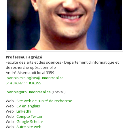
Professeur agrégé
Faculté des arts et des sciences - Département d'informatique et
de recherche opérationnelle
André-Aisenstadt
local 3359
ioannis.mitliagkas@umontreal.ca
514 343-6111 #36395
ioannis@iro.umontreal.ca
(Travail)
Courriels
Web :
Site web de l’unité de recherche
Web :
CV en anglais
Web :
LinkedIn
Web :
Compte Twitter
Web :
Google Scholar
Web :
Autre site web