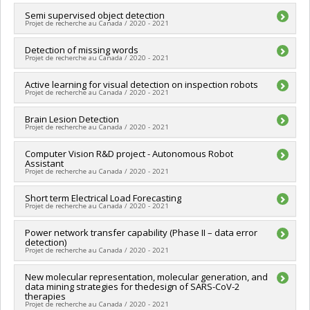
Programmes de subvention :
PVXXXXXX-Stage Accélération
Chercheur principal :
Semi supervised object detection
Ioannis Mitliagkas
Québec - MITACS
Projet de recherche au Canada / 2020 - 2021
Sources de financement :
MITACS Inc.
Programmes de subvention :
PVXXXXXX-Stage Accélération
Chercheur principal :
Detection of missing words
Ioannis Mitliagkas
Québec - MITACS
Projet de recherche au Canada / 2020 - 2021
Sources de financement :
MITACS Inc.
Programmes de subvention :
PVXXXXXX-Stage Accélération
Chercheur principal :
Active learning for visual detection on inspection robots
Ioannis Mitliagkas
Québec - MITACS
Projet de recherche au Canada / 2020 - 2021
Sources de financement :
MITACS Inc.
Programmes de subvention :
PVXXXXXX-Stage Accélération
Chercheur principal :
Brain Lesion Detection
Ioannis Mitliagkas
Québec - MITACS
Projet de recherche au Canada / 2020 - 2021
Sources de financement :
MITACS Inc.
Programmes de subvention :
PVXXXXXX-Stage Accélération
Chercheur principal :
Computer Vision R&D project - Autonomous Robot
Ioannis Mitliagkas
Québec - MITACS
Assistant
Sources de financement :
MITACS Inc.
Projet de recherche au Canada / 2020 - 2021
Programmes de subvention :
PVXXXXXX-Stage Accélération
Québec - MITACS
Chercheur principal :
Short term Electrical Load Forecasting
Ioannis Mitliagkas
Projet de recherche au Canada / 2020 - 2021
Sources de financement :
MITACS Inc.
Programmes de subvention :
PVXXXXXX-Stage Accélération
Chercheur principal :
Power network transfer capability (Phase II – data error
Ioannis Mitliagkas
Québec - MITACS
detection)
Sources de financement :
MITACS Inc.
Projet de recherche au Canada / 2020 - 2021
Programmes de subvention :
PVXXXXXX-Stage Accélération
Québec - MITACS
Chercheur principal :
New molecular representation, molecular generation, and
Ioannis Mitliagkas
data mining strategies for thedesign of SARS-CoV-2
Sources de financement :
MITACS Inc.
therapies
Programmes de subvention :
PVXXXXXX-Stage Accélération
Projet de recherche au Canada / 2020 - 2021