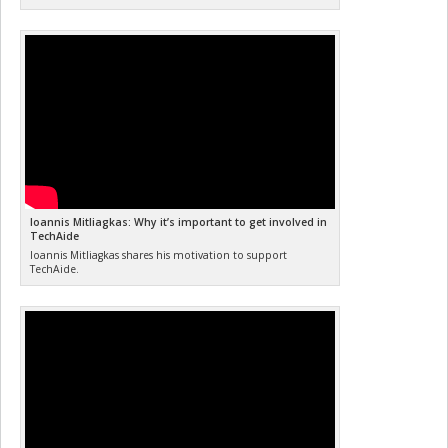
Ioannis Mitliagkas: Why it’s important to get involved in
TechAide
Ioannis Mitliagkas shares his motivation to support
TechAide.