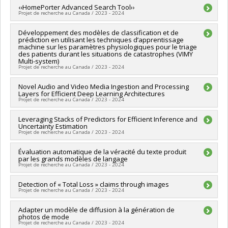
Québec - MITACS
Chercheur principal :
‹‹HomePorter Advanced Search Tool››
Ioannis Mitliagkas
Projet de recherche au Canada / 2023 - 2024
Sources de financement :
MITACS Inc.
Programmes de subvention :
PVXXXXXX-Stage Accélération
Chercheur principal :
Développement des modèles de classification et de
Ioannis Mitliagkas
Québec - MITACS
prédiction en utilisant les techniques d’apprentissage
Sources de financement :
MITACS Inc.
machine sur les paramètres physiologiques pour le triage
Programmes de subvention :
PVXXXXXX-Stage Accélération
des patients durant les situations de catastrophes (VIMY
Québec - MITACS
Multi-system)
Projet de recherche au Canada / 2023 - 2024
Chercheur principal :
Novel Audio and Video Media Ingestion and Processing
Ioannis Mitliagkas
Layers for Efficient Deep Learning Architectures
Sources de financement :
MITACS Inc.
Projet de recherche au Canada / 2023 - 2024
Programmes de subvention :
PVXXXXXX-Stage Accélération
Québec - MITACS
Chercheur principal :
Leveraging Stacks of Predictors for Efficient Inference and
Ioannis Mitliagkas
Uncertainty Estimation
Sources de financement :
MITACS Inc.
Projet de recherche au Canada / 2023 - 2024
Programmes de subvention :
PVXXXXXX-Stage Accélération
Québec - MITACS
Chercheur principal :
Évaluation automatique de la véracité du texte produit
Ioannis Mitliagkas
par les grands modèles de langage
Sources de financement :
MITACS Inc.
Projet de recherche au Canada / 2023 - 2024
Programmes de subvention :
PVXXXXXX-Stage Accélération
Québec - MITACS
Chercheur principal :
Detection of « Total Loss » claims through images
Ioannis Mitliagkas
Projet de recherche au Canada / 2023 - 2024
Sources de financement :
MITACS Inc.
Programmes de subvention :
PVXXXXXX-Stage Accélération
Chercheur principal :
Adapter un modèle de diffusion à la génération de
Ioannis Mitliagkas
Québec - MITACS
photos de mode
Sources de financement :
MITACS Inc.
Projet de recherche au Canada / 2023 - 2024
Programmes de subvention :
PVXXXXXX-Stage Accélération