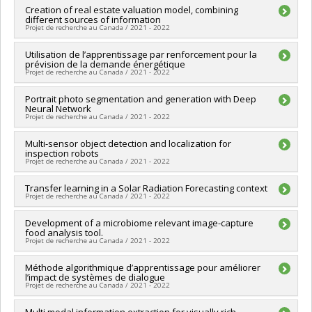
Chercheur principal :
Creation of real estate valuation model, combining
Ioannis Mitliagkas
Québec - MITACS
different sources of information
Sources de financement :
MITACS Inc.
Projet de recherche au Canada / 2021 - 2022
Programmes de subvention :
PVXXXXXX-Stage Accélération
Québec - MITACS
Chercheur principal :
Utilisation de l’apprentissage par renforcement pour la
Ioannis Mitliagkas
prévision de la demande énergétique
Sources de financement :
MITACS Inc.
Projet de recherche au Canada / 2021 - 2022
Programmes de subvention :
PVXXXXXX-Stage Accélération
Québec - MITACS
Chercheur principal :
Portrait photo segmentation and generation with Deep
Ioannis Mitliagkas
Neural Network
Sources de financement :
MITACS Inc.
Projet de recherche au Canada / 2021 - 2022
Programmes de subvention :
PVXXXXXX-Stage Accélération
Québec - MITACS
Chercheur principal :
Multi-sensor object detection and localization for
Ioannis Mitliagkas
inspection robots
Sources de financement :
MITACS Inc.
Projet de recherche au Canada / 2021 - 2022
Programmes de subvention :
PVXXXXXX-Stage Accélération
Québec - MITACS
Chercheur principal :
Transfer learning in a Solar Radiation Forecasting context
Ioannis Mitliagkas
Projet de recherche au Canada / 2021 - 2022
Sources de financement :
MITACS Inc.
Programmes de subvention :
PVXXXXXX-Stage Accélération
Chercheur principal :
Development of a microbiome relevant image-capture
Ioannis Mitliagkas
Québec - MITACS
food analysis tool.
Sources de financement :
MITACS Inc.
Projet de recherche au Canada / 2021 - 2022
Programmes de subvention :
PVXXXXXX-Stage Accélération
Québec - MITACS
Chercheur principal :
Méthode algorithmique d’apprentissage pour améliorer
Ioannis Mitliagkas
l’impact de systèmes de dialogue
Sources de financement :
MITACS Inc.
Projet de recherche au Canada / 2021 - 2022
Programmes de subvention :
PVXXXXXX-Stage Accélération
Québec - MITACS
Chercheur principal :
Multi modal information extraction for visually rich
Ioannis Mitliagkas