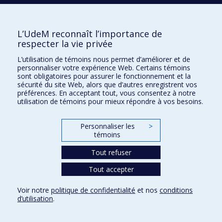
M
L’UdeM reconnaît l’importance de
MAJOR
François
respecter la vie privée
L’utilisation de témoins nous permet d’améliorer et de
MASSON
Damien
personnaliser votre expérience Web. Certains témoins
sont obligatoires pour assurer le fonctionnement et la
sécurité du site Web, alors que d’autres enregistrent vos
préférences. En acceptant tout, vous consentez à notre
utilisation de témoins pour mieux répondre à vos besoins.
MIGNOTTE
Max
Personnaliser les
>
témoins
MITLIAGKAS
Ioannis
Tout refuser
Tout accepter
MONNIER
Stefan
Voir notre
politique de confidentialité
et nos
conditions
d’utilisation
.
N