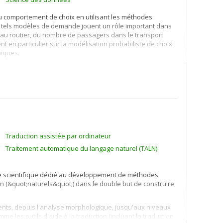
u comportement de choix en utilisant les méthodes
e tels modèles de demande jouent un rôle important dans
eau routier, du nombre de passagers dans le transport
nt en particulier sur la modélisation probabiliste de choix
miques.
odèles qui permettent l'utilisation de données réelles
ut en étant applicable à des réseaux de grande taille. Je
 et à la prédiction de la composition des flottes de
amiques adaptés aux problèmes de grande taille.
rts
.
Traduction assistée par ordinateur
Traitement automatique du langage naturel (TALN)
ne scientifique dédié au développement de méthodes
(&quot;naturels&quot;) dans le double but de construire
nts, depuis l'analyse morphologique, jusqu'aux niveaux
e les outils d'aide à la traduction (incluant la traduction