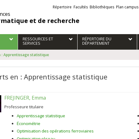
Liens
Répertoire
Facultés
Bibliothèques
Plan campus
externes
ences
rmatique et de recherche
RESSOURCES ET
RÉPERTOIRE DU
SERVICES
DÉPARTEMENT
 : Apprentissage statistique
rts en : Apprentissage statistique
FREJINGER, Emma
Professeure titulaire
Apprentissage statistique
Économétrie
Optimisation des opérations ferroviaires
Optimisation réseau