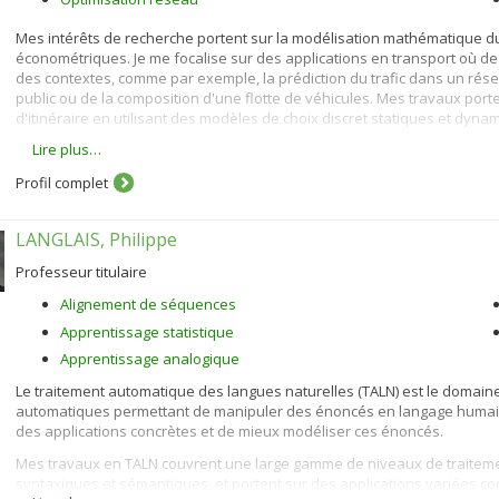
Mes intérêts de recherche portent sur la modélisation mathématique d
économétriques. Je me focalise sur des applications en transport où d
des contextes, comme par exemple, la prédiction du trafic dans un rés
public ou de la composition d'une flotte de véhicules. Mes travaux porte
d'itinéraire en utilisant des modèles de choix discret statiques et dyna
Lire plus…
Mes contributions principales incluent le développement de nouveaux m
(par exemple des données GPS) pour l'estimation de leurs paramètres to
Profil complet
m'intéresse également à la modélisation de la demande pour les voitures
véhicules. Dans ce but je développe des modèles de choix discret dyn
LANGLAIS, Philippe
Je suis également titulaire de la
Chaire CN en intermodalité des transpo
Professeur titulaire
Alignement de séquences
Apprentissage statistique
Apprentissage analogique
Le traitement automatique des langues naturelles (TALN) est le domai
automatiques permettant de manipuler des énoncés en langage humain 
des applications concrètes et de mieux modéliser ces énoncés.
Mes travaux en TALN couvrent une large gamme de niveaux de traiteme
syntaxiques et sémantiques, et portent sur des applications variées comm