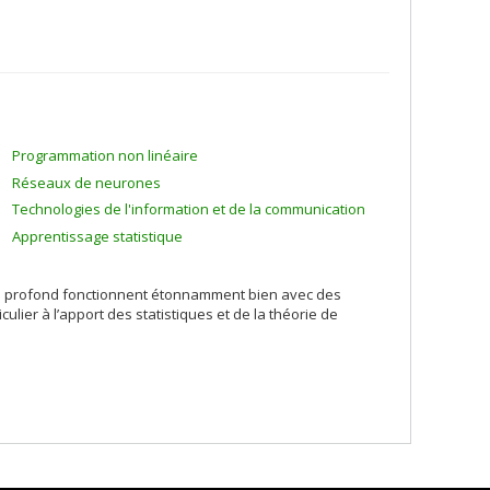
 mes activités est le recours à des techniques,
uistiques à partir de corpus et/ou de lexiques. Leur visée
efficacement des connaissances linguistiques et des
Programmation non linéaire
Réseaux de neurones
Technologies de l'information et de la communication
Apprentissage statistique
e profond fonctionnent étonnamment bien avec des
ulier à l’apport des statistiques et de la théorie de