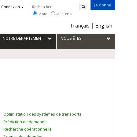
Je donne
Rechercher
Connexion
Rechercher
Ce site
Tout UdeM
Choix
Français
English
de
la
NOTRE DÉPARTEMENT
VOUS ÊTES...
langue
Optimistation des systèmes de transports
Prédiction de demande
Recherche opérationnelle
Science des données