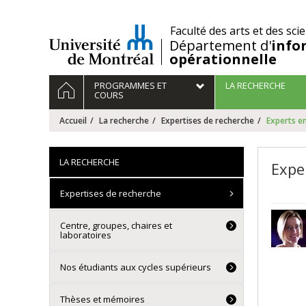
Passer
au
/
Faculté des arts et des sci
contenu
Département d'
info
opérationnelle
Navigation
ACCUEIL
PROGRAMMES ET
LA RECHERCHE
principale
COURS
Accueil
La recherche
Expertises de recherche
Experts en
LA RECHERCHE
Expe
Expertises de recherche
Centre, groupes, chaires et
laboratoires
Nos étudiants aux cycles supérieurs
Thèses et mémoires