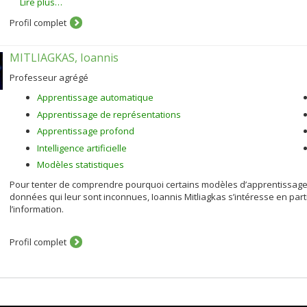
Lire plus…
automatique), ou l'extraction d'information. Le dénominateur commun de
notamment statistiques, qui permettent d'extraire de connaissances ling
Profil complet
principale est le développement de méthodes permettant de combiner 
informations extraites de corpus annotés ou de lexiques.
MITLIAGKAS, Ioannis
Champs d'expertise
Professeur agrégé
Traitement automatique des langues naturelles
Traduction automatique
Apprentissage automatique
Apprentissage statistique et analogique
Apprentissage de représentations
Alignement de séquences
Apprentissage profond
Outils d'aide à la traduction
Intelligence artificielle
Modèles statistiques
Pour tenter de comprendre pourquoi certains modèles d’apprentissag
données qui leur sont inconnues, Ioannis Mitliagkas s’intéresse en partic
l’information.
Profil complet