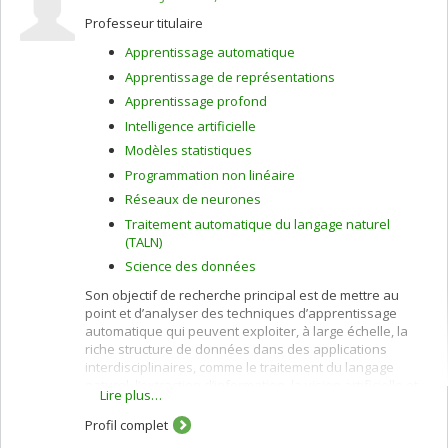
Professeur titulaire
Apprentissage automatique
Apprentissage de représentations
Apprentissage profond
Intelligence artificielle
Modèles statistiques
Programmation non linéaire
Réseaux de neurones
Traitement automatique du langage naturel
(TALN)
Science des données
Son objectif de recherche principal est de mettre au
point et d’analyser des techniques d’apprentissage
automatique qui peuvent exploiter, à large échelle, la
riche structure de données dans des applications
interdisciplinaires, comme le traitement du langage
naturel, l’extraction d’information, la vision artificielle et
Lire plus…
la biologie computationnelle. À cette fin, il associe des
outils d’optimisation, de statistiques et d’informatique, et
Profil complet
il aime particulièrement travailler à l’interface entre les