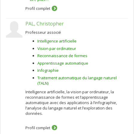
l’expansion, la réécriture et la réorganisation de
requêtes comme les logs d’utilisateurs, Wikipédia, les
Profil complet
thésaurus, etc., et en tenant compte des intentions
diverses des utilisateurs dans différents contextes
PAL, Christopher
d’application. Pour cela, nous développons des
méthodes statistiques spécifiques pour les besoins de
Professeur associé
la recherche d’information. Mes recherches touchent
aussi les problèmes du multilinguisme, à savoir
Intelligence artificielle
retrouver les documents pertinents dans d’autres
Vision par ordinateur
langues. Les méthodes développées peuvent être
appliquées dans divers domaines : la recherche
Reconnaissance de formes
d’informations médicales, le commerce électronique,
Apprentissage automatique
l’analyse des opinions sur le Web, etc.
Infographie
Traitement automatique du langage naturel
(TALN)
Intelligence artificielle, la vision par ordinateur, la
reconnaissance de formes et l’apprentissage
automatique avec des applications à l’infographie,
l’analyse du langage naturel et l’exploration des
données.
Profil complet