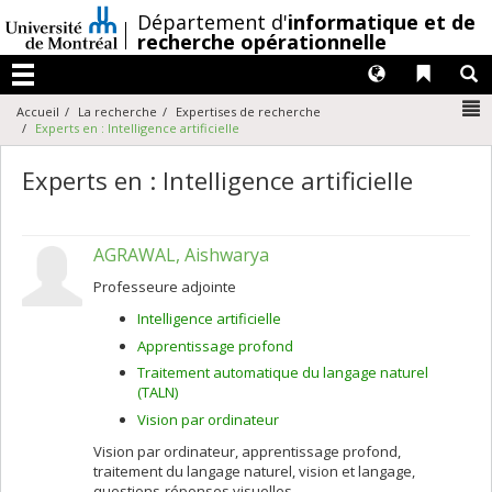
Passer
/
Département d'
informatique et de
au
recherche opérationnelle
contenu
Langues
Liens 
R
Menu
N
Accueil
La recherche
Expertises de recherche
Experts en : Intelligence artificielle
Experts en : Intelligence artificielle
AGRAWAL, Aishwarya
Professeure adjointe
Intelligence artificielle
Apprentissage profond
Traitement automatique du langage naturel
(TALN)
Vision par ordinateur
Vision par ordinateur, apprentissage profond,
traitement du langage naturel, vision et langage,
questions-réponses visuelles.