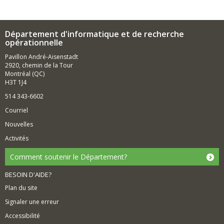
partant de flux de données sensorielles brutes (telles
les images et les sons), peuvent se construire de façon
autonome des représentations de haut niveau,
Département d'informatique et de recherche
porteuses de sens. Un peu comme ce que savent faire
opérationnelle
les réseaux de neurones du cerveau, cela revient à
modéliser intelligemment la structure de la réalité
Pavillon André-Aisenstadt
observée, en y découvrant et exploitant des régularités
2920, chemin de la Tour
statistiques complexes.
Montréal (QC)
H3T 1J4
514 343-6602
Courriel
Nouvelles
Activités
Comment soutenir le Département?
BESOIN D'AIDE?
Plan du site
Signaler une erreur
Accessibilité