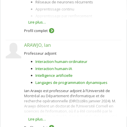
m'intéresse aux stratégies d'apprentissage, à
Réseaux de neurones récurrents
l'interaction humain-machine, aux méthodes
Apprentissage continu
d’évaluation et à la modélisation de l'apprenant. Pour ce
faire, j'utilise des techniques d'intelligence artificielle
Apprentissage par renforcement
dont l'apprentissage machine et la fouille de données.
Lire plus…
Apprentissage profond
Traitement du langage naturel
Profil complet
Apprentissage machine
Intelligence artificielle
ARAWJO, Ian
Professeur adjoint
Interaction humain-ordinateur
Interaction humain-IA
Intelligence artificielle
Langages de programmation dynamiques
Ian Arawjo est professeur adjoint à l’Université de
Montréal au Département d’informatique et de
recherche opérationnelle (DIRO) (dès janvier 2024). M.
Arawjo détient un doctorat de l’Université Cornell en
sciences de l’information, où il a été conseillé par le
professeur Tapan Parikh. Son travail de thèse a porté
Lire plus…
sur l’intersection de la programmation informatique et
de la culture, explorant la programmation en tant que