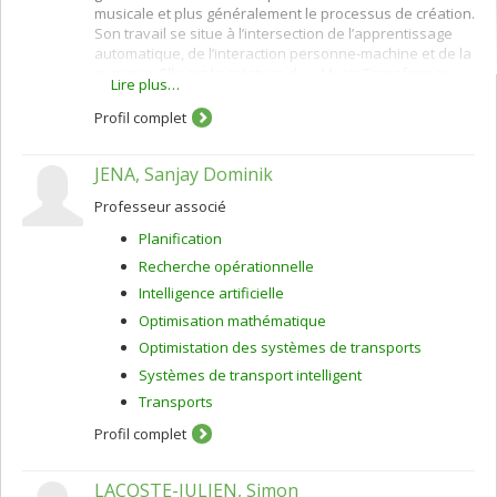
musicale et plus généralement le processus de création.
Son travail se situe à l’intersection de l’apprentissage
automatique, de l’interaction personne-machine et de la
musique. Elle est la créatrice du « Music Transformer »
Lire plus…
et du modèle « ML Coconet » qui a alimenté le premier «
AI Doodle » de Google, le « Bach Doodle » , qui a
Profil complet
harmonisé en deux jours 55 millions de mélodies
d’utilisateurs du monde entier.
JENA, Sanjay Dominik
Professeur associé
Planification
Recherche opérationnelle
Intelligence artificielle
Optimisation mathématique
Optimistation des systèmes de transports
Systèmes de transport intelligent
Transports
Profil complet
LACOSTE-JULIEN, Simon