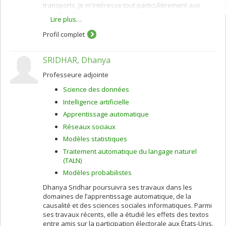
transports. Je m'intéresse tout particulièrement aux
problèmes de tournées de véhicules sujets à divers
Lire plus…
types de contraintes, comme des fenêtres de temps
pour le service aux clients. De tels problèmes se
Profil complet
retrouvent dans de nombreuses applications réelles:
services de cueillettes et livraisons, courrier rapide,
SRIDHAR, Dhanya
transport adapté, etc. J'étudie également des versions
dynamiques de ces problèmes qui surviennent lorsque
Professeure adjointe
les requêtes des clients sont reçues de façon continue
tout au cours de la journée. Ces requêtes doivent alors
Science des données
être intégrées en temps réel dans les routes courantes
Intelligence artificielle
des véhicules.
Apprentissage automatique
Réseaux sociaux
Modèles statistiques
Traitement automatique du langage naturel
(TALN)
Modèles probabilistes
Dhanya Sridhar poursuivra ses travaux dans les
domaines de l’apprentissage automatique, de la
causalité et des sciences sociales informatiques. Parmi
ses travaux récents, elle a étudié les effets des textos
entre amis sur la participation électorale aux États-Unis.