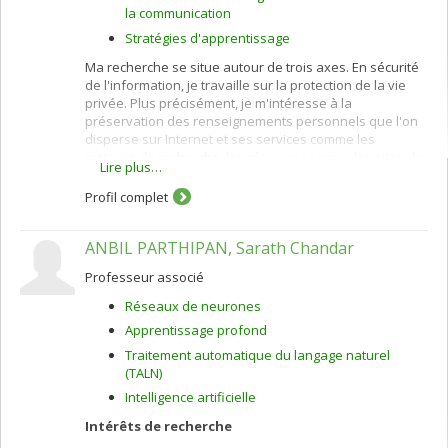
la communication
Stratégies d'apprentissage
Ma recherche se situe autour de trois axes. En sécurité
de l'information, je travaille sur la protection de la vie
privée. Plus précisément, je m'intéresse à la
préservation des renseignements personnels que l'on
disperse sur Internet et ses services comme les
moteurs de recherche, les réseaux sociaux, les sites de
Lire plus…
géolocalisation, d'apprentissage en ligne et de
commerce électronique. Je fais appel à des protocoles
Profil complet
cryptographiques, et à différentes techniques de
protection de la vie privée : k-anonymité, randomisation,
ANBIL PARTHIPAN, Sarath Chandar
calcul multiparti sécuritaire, et ""privacy by design"".
J'œuvre aussi à l'amélioration des politiques de vie
Professeur associé
privée concernant la catégorisation et la confidentialité
des données sensibles.
Réseaux de neurones
En commerce électronique, je m'intéresse à la
Apprentissage profond
personnalisation (acquisition du profil du client) et à la
Traitement automatique du langage naturel
recommandation de produits et de services en utilisant
(TALN)
des algorithmes de filtrage démographique, par
Intelligence artificielle
contenu, collaboratif, et hybride.
Intérêts de recherche
Dans le cadre des systèmes tutoriels intelligents, je