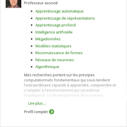
Professeur associé
Apprentissage automatique
Apprentissage de représentations
Apprentissage profond
Intelligence artificielle
Mégadonnées
Modèles statistiques
Reconnaissance de formes
Réseaux de neurones
Algorithmique
Mes recherches portent sur les principes
computationnels fondamentaux qui sous-tendent
l'extraordinaire capacité à apprendre, comprendre et
s'adapter à l'environnement qui caractérise
l'intelligence. Le développement de nouveaux
algorithmes d'apprentissage basés sur de tels
Lire plus…
principes, et entraînés avec de vastes quantités de
données, est à l'origine des plus récentes percées
Profil complet
technologiques en intelligence artificielle.
Je m'intéresse plus particulièrement à la manière dont,