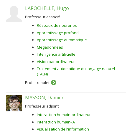
domaines. Lacoste-Julien est reconnu pour ses
LAROCHELLE, Hugo
contributions dans trois domaines : prédiction
structurée (problèmes de classification où les extrants
Professeur associé
sont des objets structurés, comme des séquences ou
des graphiques); optimisation à large échelle (méthode
Réseaux de neurones
des gradients incrémentaux et optimisation de Frank-
Apprentissage profond
Wolfe); et association de méthodes génératives et
discriminatoires.
Apprentissage automatique
Mégadonnées
Intelligence artificielle
Vision par ordinateur
Traitement automatique du langage naturel
(TALN)
Profil complet
MASSON, Damien
Professeur adjoint
Interaction humain-ordinateur
Interaction humain-IA
Visualisation de l'information