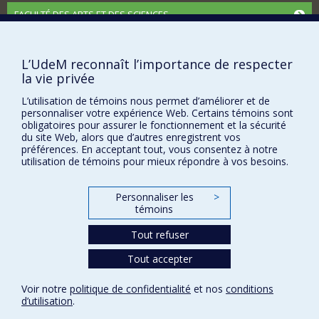
FACULTÉ DES ARTS ET DES SCIENCES
Nos départements et écoles
Nos centres d'études
L’UdeM reconnaît l’importance de respecter
la vie privée
Nos programmes et cours
L’utilisation de témoins nous permet d’améliorer et de
personnaliser votre expérience Web. Certains témoins sont
obligatoires pour assurer le fonctionnement et la sécurité
Confidentialité
du site Web, alors que d’autres enregistrent vos
Conditions d’utilisation
préférences. En acceptant tout, vous consentez à notre
utilisation de témoins pour mieux répondre à vos besoins.
Paramètres des témoins
Université de
Montréal
Personnaliser les
>
témoins
Tout refuser
Tout accepter
Voir notre
politique de confidentialité
et nos
conditions
d’utilisation
.