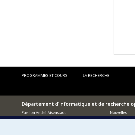
PROGRAMMES ET COURS
LA RECHERCHE
Département d'informatique et de recherche o
Pavillon André-Aisenstadt
Nouvelles
2920, chemin de la Tour
Activités
Montréal (QC)
H3T 1J4
Comment so