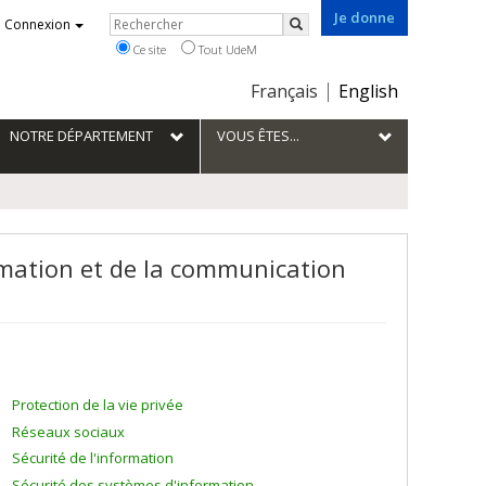
Je donne
Rechercher
Connexion
Rechercher
Ce site
Tout UdeM
Choix
Français
English
de
la
NOTRE DÉPARTEMENT
VOUS ÊTES...
langue
ormation et de la communication
Protection de la vie privée
Réseaux sociaux
Sécurité de l'information
Sécurité des systèmes d'information