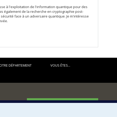
se à l'exploitation de l'information quantique pour des
ais également de la recherche en cryptographie post-
a sécurité face à un adversaire quantique. Je m'intéresse
ivée.
OTRE DÉPARTEMENT
VOUS ÊTES...
FACULTÉ DES ARTS ET DES SCIENCES
Nos départements et écoles