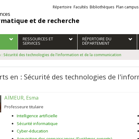
Liens
Répertoire
Facultés
Bibliothèques
Plan campus
externes
ences
rmatique et de recherche
RESSOURCES ET
RÉPERTOIRE DU
SERVICES
DÉPARTEMENT
 : Sécurité des technologies de l'information et de la communication
rts en : Sécurité des technologies de l'inf
AÏMEUR, Esma
Professeure titulaire
Intelligence artificielle
Sécurité informatique
Cyber-éducation
Acquisition des connaissances (Systèmes experts)