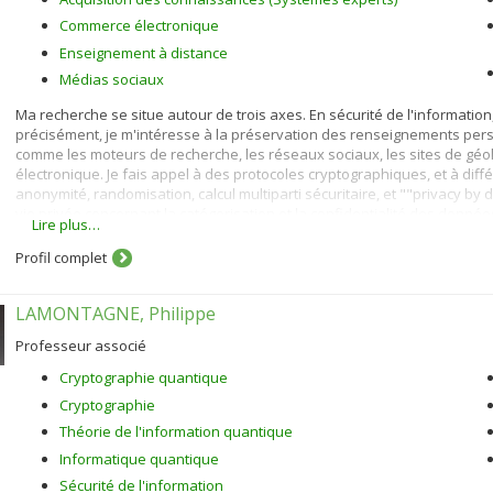
Commerce électronique
Enseignement à distance
Médias sociaux
Ma recherche se situe autour de trois axes. En sécurité de l'information, j
précisément, je m'intéresse à la préservation des renseignements perso
comme les moteurs de recherche, les réseaux sociaux, les sites de géo
électronique. Je fais appel à des protocoles cryptographiques, et à diffé
anonymité, randomisation, calcul multiparti sécuritaire, et ""privacy by 
vie privée concernant la catégorisation et la confidentialité des donnée
Lire plus…
En commerce électronique, je m'intéresse à la personnalisation (acquisit
Profil complet
et de services en utilisant des algorithmes de filtrage démographique, pa
Dans le cadre des systèmes tutoriels intelligents, je m'intéresse aux st
LAMONTAGNE, Philippe
aux méthodes d’évaluation et à la modélisation de l'apprenant. Pour ce fai
l'apprentissage machine et la fouille de données.
Professeur associé
Cryptographie quantique
Cryptographie
Théorie de l'information quantique
Informatique quantique
Sécurité de l'information