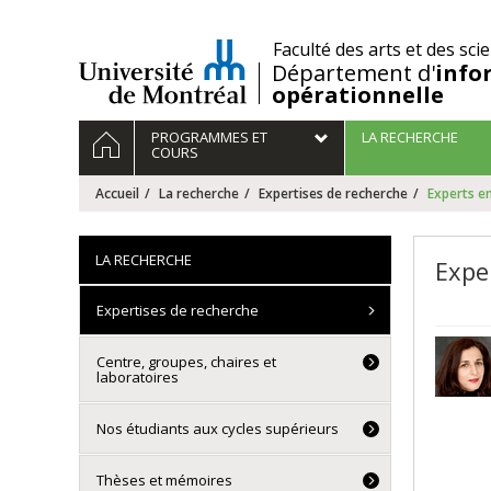
Passer
au
/
Faculté des arts et des sci
contenu
Département d'
info
opérationnelle
Navigation
ACCUEIL
PROGRAMMES ET
LA RECHERCHE
principale
COURS
Accueil
La recherche
Expertises de recherche
Experts en
LA RECHERCHE
Expe
Expertises de recherche
Centre, groupes, chaires et
laboratoires
Nos étudiants aux cycles supérieurs
Thèses et mémoires