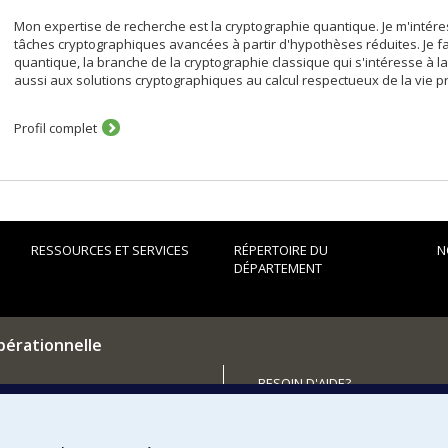
Mon expertise de recherche est la cryptographie quantique. Je m'intéres
tâches cryptographiques avancées à partir d'hypothèses réduites. Je f
quantique, la branche de la cryptographie classique qui s'intéresse à l
aussi aux solutions cryptographiques au calcul respectueux de la vie pr
Profil complet
RESSOURCES ET SERVICES
RÉPERTOIRE DU
N
DÉPARTEMENT
pérationnelle
BESOIN D'AIDE?
Plan du site
utenir le Département?
Signaler une erreur