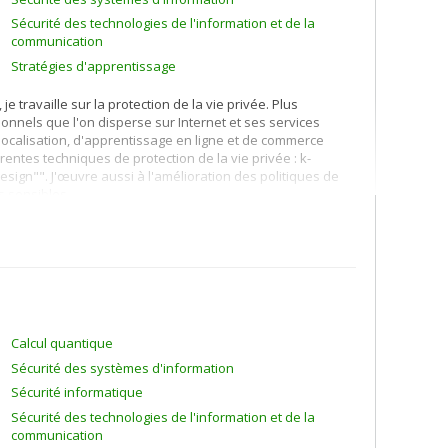
Sécurité des technologies de l'information et de la
communication
Stratégies d'apprentissage
e travaille sur la protection de la vie privée. Plus
nnels que l'on disperse sur Internet et ses services
localisation, d'apprentissage en ligne et de commerce
rentes techniques de protection de la vie privée : k-
design"". J'œuvre aussi à l'amélioration des politiques de
s sensibles.
ion du profil du client) et à la recommandation de produits
r contenu, collaboratif, et hybride.
ratégies d'apprentissage, à l'interaction humain-machine,
re, j'utilise des techniques d'intelligence artificielle dont
Calcul quantique
Sécurité des systèmes d'information
Sécurité informatique
Sécurité des technologies de l'information et de la
communication