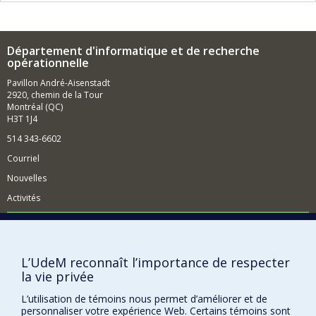
Département d'informatique et de recherche
opérationnelle
Pavillon André-Aisenstadt
2920, chemin de la Tour
Montréal (QC)
H3T 1J4
514 343-6602
Courriel
Nouvelles
Activités
Comment soutenir le Département?
BESOIN D'AIDE?
L’UdeM reconnaît l’importance de respecter
Plan du site
la vie privée
Signaler une erreur
L’utilisation de témoins nous permet d’améliorer et de
Accessibilité
personnaliser votre expérience Web. Certains témoins sont