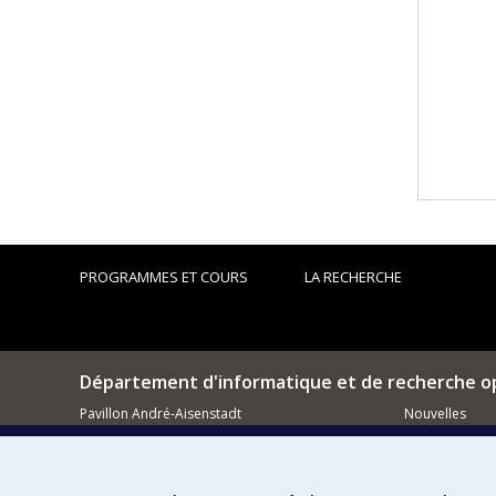
PROGRAMMES ET COURS
LA RECHERCHE
Département d'informatique et de recherche o
Pavillon André-Aisenstadt
Nouvelles
2920, chemin de la Tour
Activités
Montréal (QC)
H3T 1J4
Comment so