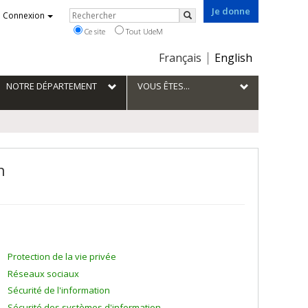
Je donne
Rechercher
Connexion
Rechercher
Ce site
Tout UdeM
Choix
Français
English
de
la
NOTRE DÉPARTEMENT
VOUS ÊTES...
langue
n
Protection de la vie privée
Réseaux sociaux
Sécurité de l'information
Sécurité des systèmes d'information