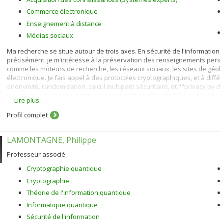
Commerce électronique
Enseignement à distance
Médias sociaux
Ma recherche se situe autour de trois axes. En sécurité de l'information, j
précisément, je m'intéresse à la préservation des renseignements perso
comme les moteurs de recherche, les réseaux sociaux, les sites de géo
électronique. Je fais appel à des protocoles cryptographiques, et à diffé
anonymité, randomisation, calcul multiparti sécuritaire, et ""privacy by 
vie privée concernant la catégorisation et la confidentialité des donnée
Lire plus…
En commerce électronique, je m'intéresse à la personnalisation (acquisit
Profil complet
et de services en utilisant des algorithmes de filtrage démographique, pa
Dans le cadre des systèmes tutoriels intelligents, je m'intéresse aux st
LAMONTAGNE, Philippe
aux méthodes d’évaluation et à la modélisation de l'apprenant. Pour ce fai
l'apprentissage machine et la fouille de données.
Professeur associé
Cryptographie quantique
Cryptographie
Théorie de l'information quantique
Informatique quantique
Sécurité de l'information