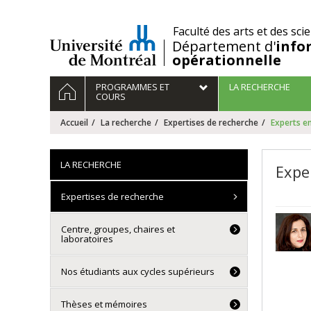
Passer
au
/
Faculté des arts et des sci
contenu
Département d'
info
opérationnelle
Navigation
ACCUEIL
PROGRAMMES ET
LA RECHERCHE
principale
COURS
Accueil
La recherche
Expertises de recherche
Experts en
LA RECHERCHE
Expe
Expertises de recherche
Centre, groupes, chaires et
laboratoires
Nos étudiants aux cycles supérieurs
Thèses et mémoires