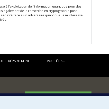
se à l'exploitation de l'information quantique pour des
ais également de la recherche en cryptographie post-
a sécurité face à un adversaire quantique. Je m'intéresse
ivée.
OTRE DÉPARTEMENT
VOUS ÊTES...
FACULTÉ DES ARTS ET DES SCIENCES
Nos départements et écoles