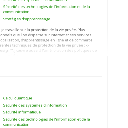
Sécurité des technologies de l'information et de la
communication
Stratégies d'apprentissage
e travaille sur la protection de la vie privée. Plus
nnels que l'on disperse sur Internet et ses services
localisation, d'apprentissage en ligne et de commerce
rentes techniques de protection de la vie privée : k-
design"". J'œuvre aussi à l'amélioration des politiques de
s sensibles.
ion du profil du client) et à la recommandation de produits
r contenu, collaboratif, et hybride.
ratégies d'apprentissage, à l'interaction humain-machine,
re, j'utilise des techniques d'intelligence artificielle dont
Calcul quantique
Sécurité des systèmes d'information
Sécurité informatique
Sécurité des technologies de l'information et de la
communication