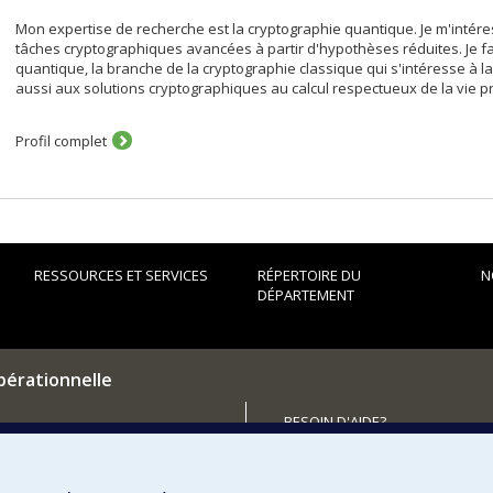
Mon expertise de recherche est la cryptographie quantique. Je m'intéres
tâches cryptographiques avancées à partir d'hypothèses réduites. Je f
quantique, la branche de la cryptographie classique qui s'intéresse à l
aussi aux solutions cryptographiques au calcul respectueux de la vie pr
Profil complet
RESSOURCES ET SERVICES
RÉPERTOIRE DU
N
DÉPARTEMENT
pérationnelle
BESOIN D'AIDE?
Plan du site
utenir le Département?
Signaler une erreur