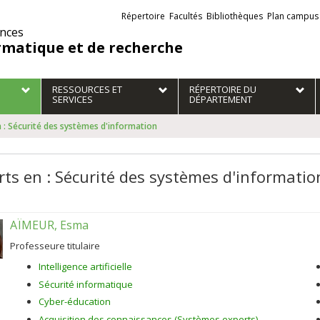
Liens
Répertoire
Facultés
Bibliothèques
Plan campus
externes
ences
rmatique et de recherche
RESSOURCES ET
RÉPERTOIRE DU
SERVICES
DÉPARTEMENT
 : Sécurité des systèmes d'information
rts en : Sécurité des systèmes d'informatio
AÏMEUR, Esma
Professeure titulaire
Intelligence artificielle
Sécurité informatique
Cyber-éducation
Acquisition des connaissances (Systèmes experts)