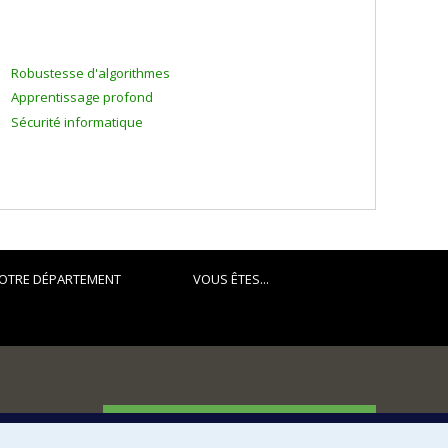
Robustesse d'algorithmes
Apprentissage profond
Sécurité informatique
OTRE DÉPARTEMENT
VOUS ÊTES...
FACULTÉ DES ARTS ET DES SCIENCES