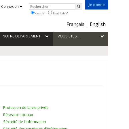
Je donne
Rechercher
Connexion
Rechercher
Ce site
Tout UdeM
Choix
Français
English
de
la
NOTRE DÉPARTEMENT
VOUS ÊTES...
langue
Protection de la vie privée
Réseaux sociaux
Sécurité de l'information
Sécurité des systèmes d'information