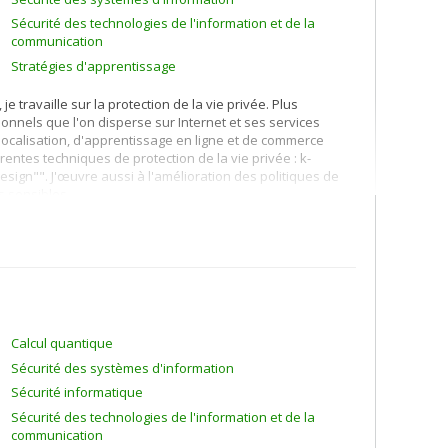
Sécurité des technologies de l'information et de la
communication
Stratégies d'apprentissage
e travaille sur la protection de la vie privée. Plus
nnels que l'on disperse sur Internet et ses services
localisation, d'apprentissage en ligne et de commerce
rentes techniques de protection de la vie privée : k-
design"". J'œuvre aussi à l'amélioration des politiques de
s sensibles.
ion du profil du client) et à la recommandation de produits
r contenu, collaboratif, et hybride.
ratégies d'apprentissage, à l'interaction humain-machine,
re, j'utilise des techniques d'intelligence artificielle dont
Calcul quantique
Sécurité des systèmes d'information
Sécurité informatique
Sécurité des technologies de l'information et de la
communication