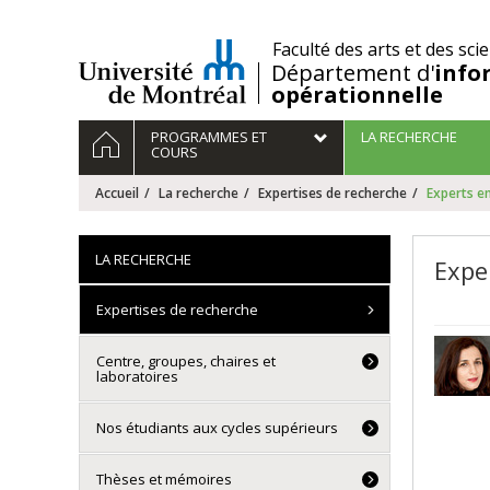
Passer
au
/
Faculté des arts et des sci
contenu
Département d'
info
opérationnelle
Navigation
ACCUEIL
PROGRAMMES ET
LA RECHERCHE
principale
COURS
Accueil
La recherche
Expertises de recherche
Experts en
LA RECHERCHE
Expe
Expertises de recherche
Centre, groupes, chaires et
laboratoires
Nos étudiants aux cycles supérieurs
Thèses et mémoires