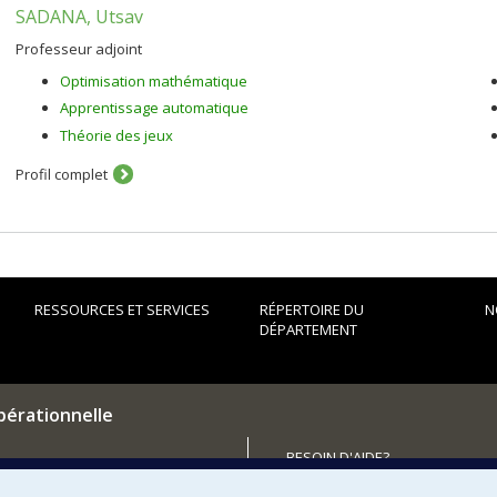
SADANA, Utsav
Professeur adjoint
Optimisation mathématique
Apprentissage automatique
Théorie des jeux
Profil complet
RESSOURCES ET SERVICES
RÉPERTOIRE DU
N
DÉPARTEMENT
pérationnelle
BESOIN D'AIDE?
Plan du site