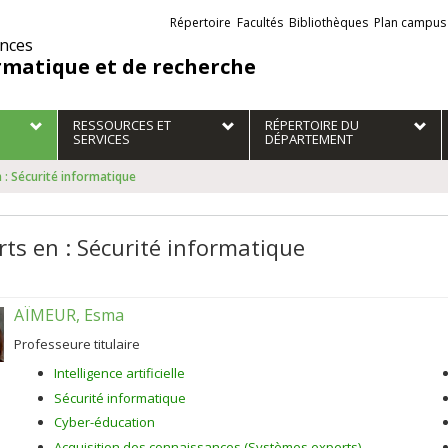
Liens
Répertoire
Facultés
Bibliothèques
Plan campus
externes
ences
rmatique et de recherche
RESSOURCES ET
RÉPERTOIRE DU
SERVICES
DÉPARTEMENT
 : Sécurité informatique
rts en : Sécurité informatique
AÏMEUR, Esma
Professeure titulaire
Intelligence artificielle
Sécurité informatique
Cyber-éducation
Acquisition des connaissances (Systèmes experts)