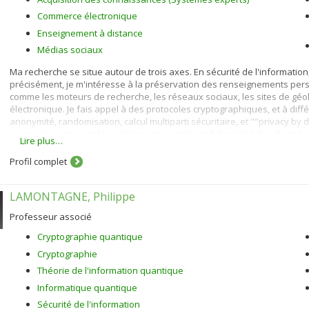
Commerce électronique
Enseignement à distance
Médias sociaux
Ma recherche se situe autour de trois axes. En sécurité de l'information, j
précisément, je m'intéresse à la préservation des renseignements perso
comme les moteurs de recherche, les réseaux sociaux, les sites de géo
électronique. Je fais appel à des protocoles cryptographiques, et à diffé
anonymité, randomisation, calcul multiparti sécuritaire, et ""privacy by 
vie privée concernant la catégorisation et la confidentialité des donnée
Lire plus…
En commerce électronique, je m'intéresse à la personnalisation (acquisit
Profil complet
et de services en utilisant des algorithmes de filtrage démographique, pa
Dans le cadre des systèmes tutoriels intelligents, je m'intéresse aux st
LAMONTAGNE, Philippe
aux méthodes d’évaluation et à la modélisation de l'apprenant. Pour ce fai
l'apprentissage machine et la fouille de données.
Professeur associé
Cryptographie quantique
Cryptographie
Théorie de l'information quantique
Informatique quantique
Sécurité de l'information