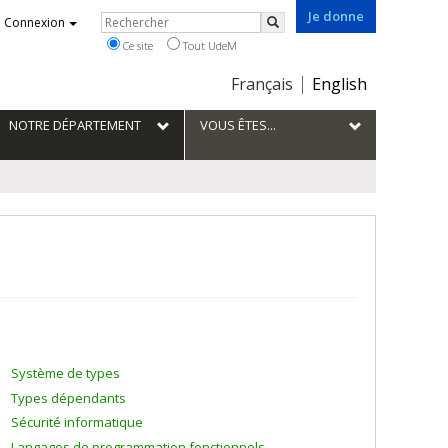
Je donne
Rechercher
Connexion
Rechercher
Ce site
Tout UdeM
Choix
Français
English
de
la
NOTRE DÉPARTEMENT
VOUS ÊTES...
langue
Système de types
Types dépendants
Sécurité informatique
Langages de programmation fonctionnels