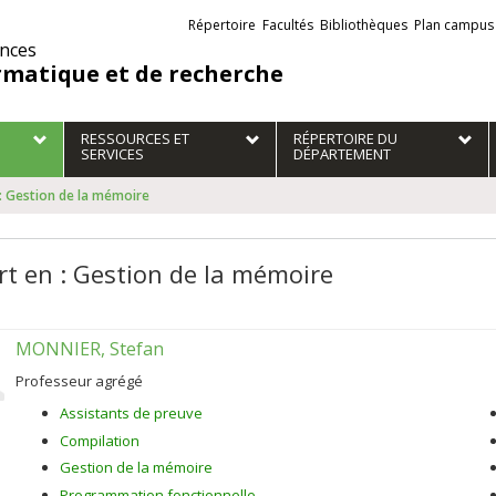
Liens
Répertoire
Facultés
Bibliothèques
Plan campus
externes
ences
rmatique et de recherche
RESSOURCES ET
RÉPERTOIRE DU
SERVICES
DÉPARTEMENT
 : Gestion de la mémoire
rt en : Gestion de la mémoire
MONNIER, Stefan
Professeur agrégé
Assistants de preuve
Compilation
Gestion de la mémoire
Programmation fonctionnelle