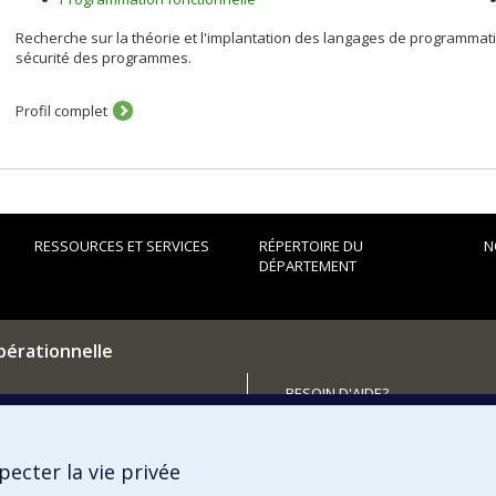
Recherche sur la théorie et l'implantation des langages de programmatio
sécurité des programmes.
Profil complet
RESSOURCES ET SERVICES
RÉPERTOIRE DU
N
DÉPARTEMENT
pérationnelle
BESOIN D'AIDE?
Plan du site
utenir le Département?
Signaler une erreur
ecter la vie privée
Accessibilité