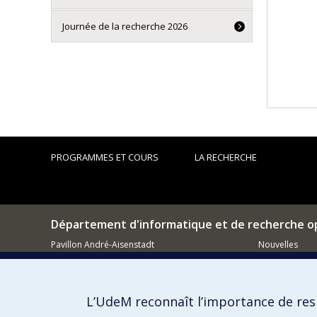
Journée de la recherche 2026
PROGRAMMES ET COURS
LA RECHERCHE
Département d'informatique et de recherche o
Pavillon André-Aisenstadt
Nouvelles
2920, chemin de la Tour
Activités
Montréal (QC)
H3T 1J4
Comment so
L’UdeM reconnaît l’importance de resp
514 343-6602