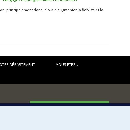
n, principalement dans le but d'augmenter la fiabilité et la
OTRE DÉPARTEMENT
VOUS ÊTES...
FACULTÉ DES ARTS ET DES SCIENCES
Nos départements et écoles
Nos centres d'études