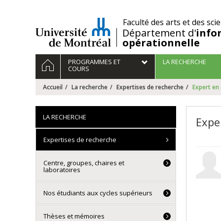
Passer
au
/
Faculté des arts et des sci
contenu
Département d'
info
opérationnelle
Navigation
ACCUEIL
PROGRAMMES ET
LA RECHERCHE
principale
COURS
Accueil
La recherche
Expertises de recherche
Expert en
LA RECHERCHE
Expe
Expertises de recherche
Centre, groupes, chaires et
laboratoires
Nos étudiants aux cycles supérieurs
Thèses et mémoires