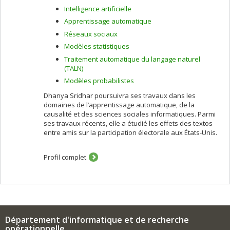
En commerce électronique, je m'intéresse à la
Intelligence artificielle
personnalisation (acquisition du profil du client) et à la
Apprentissage automatique
recommandation de produits et de services en utilisant
Réseaux sociaux
des algorithmes de filtrage démographique, par
contenu, collaboratif, et hybride.
Modèles statistiques
Traitement automatique du langage naturel
Dans le cadre des systèmes tutoriels intelligents, je
(TALN)
m'intéresse aux stratégies d'apprentissage, à
l'interaction humain-machine, aux méthodes
Modèles probabilistes
d’évaluation et à la modélisation de l'apprenant. Pour ce
Dhanya Sridhar poursuivra ses travaux dans les
faire, j'utilise des techniques d'intelligence artificielle
domaines de l’apprentissage automatique, de la
dont l'apprentissage machine et la fouille de données.
causalité et des sciences sociales informatiques. Parmi
ses travaux récents, elle a étudié les effets des textos
entre amis sur la participation électorale aux États-Unis.
Profil complet
Département d'informatique et de recherche
opérationnelle