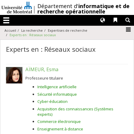
Passer
/
Département d'
informatique et de
au
recherche opérationnelle
contenu
Langues
Liens 
R
Menu
N
Accueil
La recherche
Expertises de recherche
Experts en : Réseaux sociaux
Experts en : Réseaux sociaux
AÏMEUR, Esma
Professeure titulaire
Intelligence artificielle
Sécurité informatique
Cyber-éducation
Acquisition des connaissances (Systèmes
experts)
Commerce électronique
Enseignement à distance