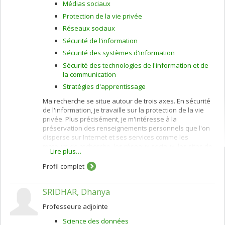
Médias sociaux
Protection de la vie privée
Réseaux sociaux
Sécurité de l'information
Sécurité des systèmes d'information
Sécurité des technologies de l'information et de
la communication
Stratégies d'apprentissage
Ma recherche se situe autour de trois axes. En sécurité
de l'information, je travaille sur la protection de la vie
privée. Plus précisément, je m'intéresse à la
préservation des renseignements personnels que l'on
disperse sur Internet et ses services comme les
moteurs de recherche, les réseaux sociaux, les sites de
Lire plus…
géolocalisation, d'apprentissage en ligne et de
commerce électronique. Je fais appel à des protocoles
Profil complet
cryptographiques, et à différentes techniques de
protection de la vie privée : k-anonymité, randomisation,
SRIDHAR, Dhanya
calcul multiparti sécuritaire, et ""privacy by design"".
J'œuvre aussi à l'amélioration des politiques de vie
Professeure adjointe
privée concernant la catégorisation et la confidentialité
des données sensibles.
Science des données