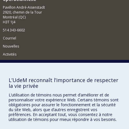
Pavillon André-Aisenstadt
2920, chemin de la Tour
Montréal (QC)
H3T 1J4
514 343-6602
Courriel
Nouvelles
Activités
Comment soutenir le Département?
BESOIN D'AIDE?
L’UdeM reconnaît l’importance de respecter
Plan du site
la vie privée
Signaler une erreur
L’utilisation de témoins nous permet d’améliorer et de
Accessibilité
personnaliser votre expérience Web. Certains témoins sont
obligatoires pour assurer le fonctionnement et la sécurité
du site Web, alors que d’autres enregistrent vos
FACULTÉ DES ARTS ET DES SCIENCES
préférences. En acceptant tout, vous consentez à notre
utilisation de témoins pour mieux répondre à vos besoins.
Nos départements et écoles
Nos centres d'études