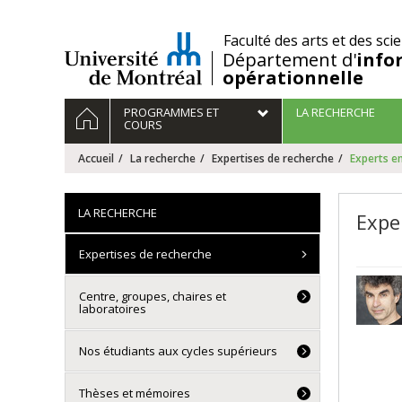
Passer
au
/
Faculté des arts et des sci
contenu
Département d'
info
opérationnelle
Navigation
ACCUEIL
PROGRAMMES ET
LA RECHERCHE
principale
COURS
Accueil
La recherche
Expertises de recherche
Experts e
LA RECHERCHE
Expe
Expertises de recherche
Centre, groupes, chaires et
laboratoires
Nos étudiants aux cycles supérieurs
Thèses et mémoires