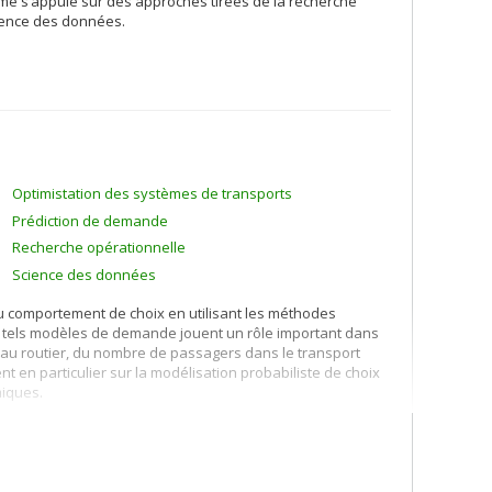
mme s’appuie sur des approches tirées de la recherche
cience des données.
Optimistation des systèmes de transports
Prédiction de demande
Recherche opérationnelle
Science des données
u comportement de choix en utilisant les méthodes
e tels modèles de demande jouent un rôle important dans
eau routier, du nombre de passagers dans le transport
nt en particulier sur la modélisation probabiliste de choix
miques.
odèles qui permettent l'utilisation de données réelles
ut en étant applicable à des réseaux de grande taille. Je
 et à la prédiction de la composition des flottes de
amiques adaptés aux problèmes de grande taille.