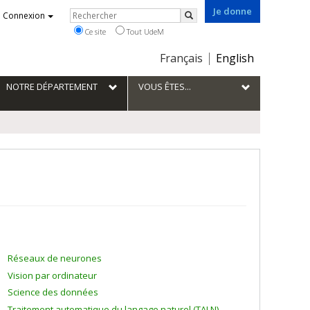
Je donne
Rechercher
Connexion
Rechercher
Ce site
Tout UdeM
Choix
Français
English
de
la
NOTRE DÉPARTEMENT
VOUS ÊTES...
langue
Réseaux de neurones
Vision par ordinateur
Science des données
Traitement automatique du langage naturel (TALN)