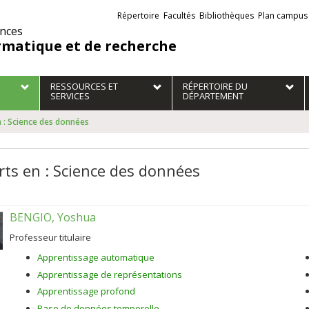
Liens
Répertoire
Facultés
Bibliothèques
Plan campus
externes
ences
rmatique et de recherche
RESSOURCES ET
RÉPERTOIRE DU
SERVICES
DÉPARTEMENT
n : Science des données
rts en : Science des données
BENGIO, Yoshua
Professeur titulaire
Apprentissage automatique
Apprentissage de représentations
Apprentissage profond
Base de données temporelle