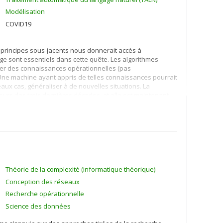
Modélisation
COVID19
 principes sous-jacents nous donnerait accès à
issage sont essentiels dans cette quête. Les algorithmes
ter des connaissances opérationnelles (pas
ne machine ayant appris de telles connaissances pourrait
eaux cas, généraliser à de nouvelles situations. La
rs des trois dernières décades, et elle est maintenant
ie.
, le traitement du langage naturel, la traduction
et la fouille de données. Mes recherches à long terme
mites théoriques et pratiques des algorithmes (linéaires
. Pour contourner ces limitations, une nouvelle approche
laboratoires depuis 2006 et a connu des succès
Théorie de la complexité (informatique théorique)
Conception des réseaux
Recherche opérationnelle
Science des données