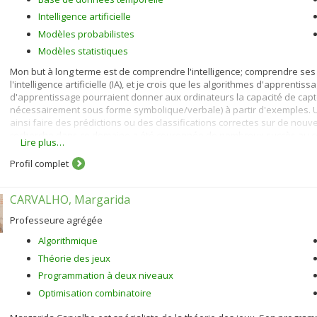
Intelligence artificielle
Modèles probabilistes
Modèles statistiques
Mon but à long terme est de comprendre l'intelligence; comprendre ses
l'intelligence artificielle (IA), et je crois que les algorithmes d'apprent
d'apprentissage pourraient donner aux ordinateurs la capacité de cap
nécessairement sous forme symbolique/verbale) à partir d'exemples. U
ainsi faire des prédictions ou des classifications correctes sur de nouv
recherche dans ce domaine a été couronnée de nombreux succès au cou
Lire plus…
appliquée dans de nombreux domaines de la science et de la technolog
Profil complet
Parmi les applications les plus connues on inclut les engins de recherche
automatique, la reconnaissance de la parole, la vision par ordinateur, 
portent sur l'apprentissage de représentations, afin de dépasser des li
CARVALHO, Margarida
ou à noyau) qui ont dominé l'apprentissage machine jusqu'à récemment
appelée apprentissage profond a été développée ici et dans quelques 
Professeure agrégée
fracassants au cours des dernières années.
Algorithmique
Théorie des jeux
Programmation à deux niveaux
Optimisation combinatoire