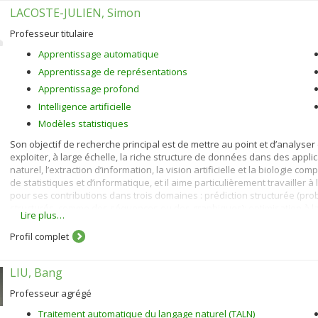
LACOSTE-JULIEN, Simon
Je suis également titulaire de la
Chaire CN en intermodalité des transpo
Professeur titulaire
Apprentissage automatique
Apprentissage de représentations
Apprentissage profond
Intelligence artificielle
Modèles statistiques
Son objectif de recherche principal est de mettre au point et d’analys
exploiter, à large échelle, la riche structure de données dans des appli
naturel, l’extraction d’information, la vision artificielle et la biologie com
de statistiques et d’informatique, et il aime particulièrement travailler 
pour ses contributions dans trois domaines : prédiction structurée (pro
structurés, comme des séquences ou des graphiques); optimisation à l
Lire plus…
optimisation de Frank-Wolfe); et association de méthodes génératives et
Profil complet
LIU, Bang
Professeur agrégé
Traitement automatique du langage naturel (TALN)