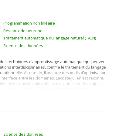
rts
.
Programmation non linéaire
Réseaux de neurones
Traitement automatique du langage naturel (TALN)
Science des données
er des techniques d’apprentissage automatique qui peuvent
cations interdisciplinaires, comme le traitement du langage
putationnelle. À cette fin, il associe des outils d’optimisation,
à l’interface entre les domaines. Lacoste-Julien est reconnu
blèmes de classification où les extrants sont des objets
arge échelle (méthode des gradients incrémentaux et
 discriminatoires.
Science des données