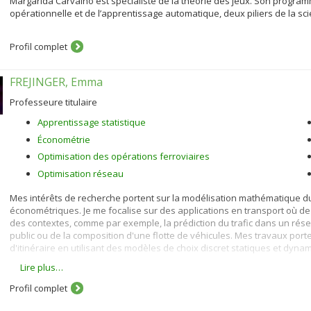
Margarida Carvalho est spécialiste de la théorie des jeux. Son progra
opérationnelle et de l’apprentissage automatique, deux piliers de la s
Profil complet
FREJINGER, Emma
Professeure titulaire
Apprentissage statistique
Économétrie
Optimisation des opérations ferroviaires
Optimisation réseau
Mes intérêts de recherche portent sur la modélisation mathématique d
économétriques. Je me focalise sur des applications en transport où d
des contextes, comme par exemple, la prédiction du trafic dans un rés
public ou de la composition d'une flotte de véhicules. Mes travaux porte
d'itinéraire en utilisant des modèles de choix discret statiques et dyna
Lire plus…
Mes contributions principales incluent le développement de nouveaux m
(par exemple des données GPS) pour l'estimation de leurs paramètres to
Profil complet
m'intéresse également à la modélisation de la demande pour les voitures
véhicules. Dans ce but je développe des modèles de choix discret dyn