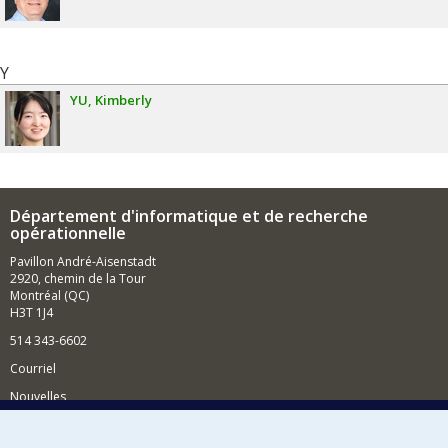
Y
YU
Kimberly
Département d'informatique et de recherche
opérationnelle
Pavillon André-Aisenstadt
2920, chemin de la Tour
Montréal (QC)
H3T 1J4
514 343-6602
Courriel
Nouvelles
Activités