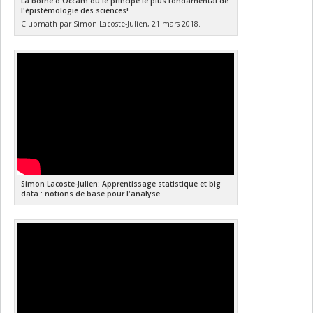
La borne d'Occam ou le principe le plus fondamental de
l'épistémologie des sciences!
Clubmath par Simon Lacoste-Julien, 21 mars 2018.
Simon Lacoste-Julien: Apprentissage statistique et big
data : notions de base pour l'analyse