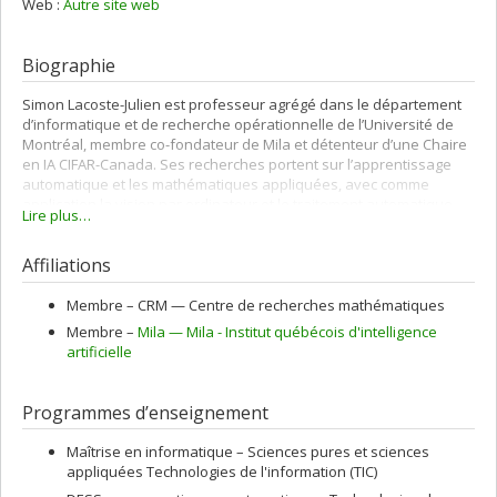
Web :
Autre site web
Biographie
Simon Lacoste-Julien est professeur agrégé dans le département
d’informatique et de recherche opérationnelle de l’Université de
Montréal, membre co-fondateur de Mila et détenteur d’une Chaire
en IA CIFAR-Canada. Ses recherches portent sur l’apprentissage
automatique et les mathématiques appliquées, avec comme
application la vision par ordinateur et le traitement automatique
Lire plus…
des langues. Il a obtenu son doctorat en informatique à l’Université
de Californie à Berkeley en 2009, suivi d’un post-doc à l’Université
Affiliations
de Cambridge et a été chercheur au sein de INRIA et le
département d’informatique de l’École normale supérieur de Paris
pendant quelques années avant de faire un retour au bercail à
Membre –
CRM — Centre de recherches mathématiques
Montréal en 2016 pour se joindre au projet de Yoshua Bengio de
Membre –
Mila — Mila - Institut québécois d'intelligence
faire de Montréal une « silicon mountain » de l’intelligence
artificielle
artificielle.
Programmes d’enseignement
Maîtrise en informatique – Sciences pures et sciences
appliquées Technologies de l'information (TIC)