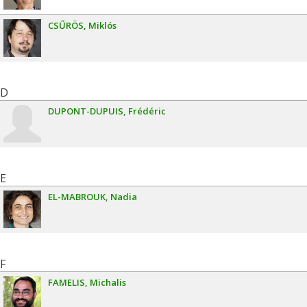
CSŰRÖS
Miklós
D
DUPONT-DUPUIS
Frédéric
E
EL-MABROUK
Nadia
F
FAMELIS
Michalis