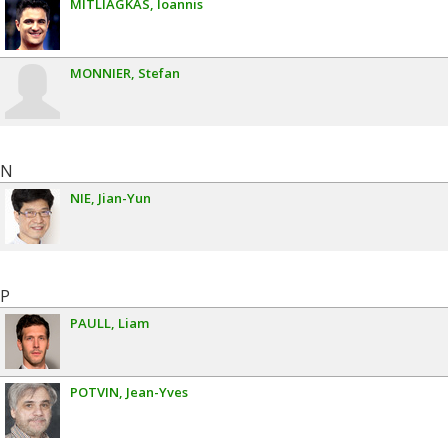
MITLIAGKAS
Ioannis
MONNIER
Stefan
N
NIE
Jian-Yun
P
PAULL
Liam
POTVIN
Jean-Yves