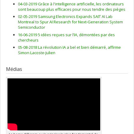
04-03-2019 Grâce à l'intelligence artificielle, les ordinateurs
sont beaucoup plus efficaces pour nous tendre des pièges
02-05-2019 Samsung Electronics Expands SAIT AI Lab
Montreal to Spur AI Research for Next-Generation System
Semiconductor
16-06-2019 5 idées reçues sur l’IA, démontées par des
chercheurs
05-08-2018 La révolution IA a bel et bien démarré, affirme
Simon Lacoste-Julien
Médias