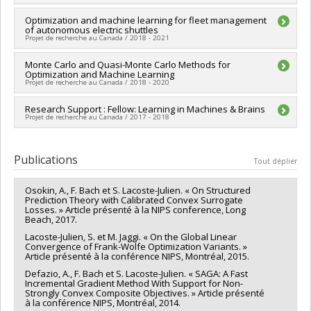
interorganismes à l’intention des établissements
Programmes de subvention :
PVXXXXXX-Fonds d'excellence
Chercheur principal :
Optimization and machine learning for fleet management
Simon Lacoste-Julien
en recherche Apogée Canada/Bourse
of autonomous electric shuttles
Sources de financement :
SPIIE/Secrétariat des programmes
Projet de recherche au Canada / 2018 - 2021
interorganismes à l’intention des établissements
Programmes de subvention :
PVXXXXXX-Fonds d'excellence
Chercheur principal :
Monte Carlo and Quasi-Monte Carlo Methods for
Bernard Gendron (In memoriam)
en recherche Apogée Canada/Fonds démarrage et opération
Optimization and Machine Learning
Co-chercheurs :
Simon Lacoste-Julien
,
Gabriel Crainic
,
Projet de recherche au Canada / 2018 - 2020
Mohammad-Ali Jenabian
Sources de financement :
SPIIE/Secrétariat des programmes
Chercheur principal :
Research Support : Fellow: Learning in Machines & Brains
Pierre L'Écuyer
interorganismes à l’intention des établissements
Projet de recherche au Canada / 2017 - 2018
Co-chercheurs :
Simon Lacoste-Julien
,
Luc P Devroye
Programmes de subvention :
PVXXXXXX-Fonds d'excellence
Sources de financement :
SPIIE/Secrétariat des programmes
en recherche Apogée Canada/Projet de recherche
Chercheur principal :
Simon Lacoste-Julien
interorganismes à l’intention des établissements
Sources de financement :
CIFAR - Canadian Institute for
Publications
Programmes de subvention :
PVXXXXXX-Fonds d'excellence
Tout déplier
Advanced Research/ Institut canadien des recherches
en recherche Apogée Canada/Projet de recherche
avancées
Osokin, A., F. Bach et S. Lacoste-Julien. « On Structured
Programmes de subvention :
Prediction Theory with Calibrated Convex Surrogate
Losses. » Article présenté à la NIPS conference, Long
Beach, 2017.
Lacoste-Julien, S. et M. Jaggi. « On the Global Linear
Convergence of Frank-Wolfe Optimization Variants. »
Article présenté à la conférence NIPS, Montréal, 2015.
Defazio, A., F. Bach et S. Lacoste-Julien. « SAGA: A Fast
Incremental Gradient Method With Support for Non-
Strongly Convex Composite Objectives. » Article présenté
à la conférence NIPS, Montréal, 2014.