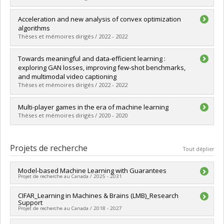
Diplôme obtenu :
Ph. D.
Lien vers le document dans Papyrus
Diplômé(e) :
Baratin, Aristide
Acceleration and new analysis of convex optimization
Cycle :
Doctorat
algorithms
Diplôme obtenu :
Ph. D.
Thèses et mémoires dirigés / 2022 - 2022
Lien vers le document dans Papyrus
Diplômé(e) :
Liu, Lewis
Towards meaningful and data-efficient learning :
Cycle :
Maîtrise
exploring GAN losses, improving few-shot benchmarks,
Diplôme obtenu :
M. Sc.
and multimodal video captioning
Lien vers le document dans Papyrus
Thèses et mémoires dirigés / 2022 - 2022
Diplômé(e) :
Huang, Gabriel
Multi-player games in the era of machine learning
Cycle :
Doctorat
Thèses et mémoires dirigés / 2020 - 2020
Diplôme obtenu :
Ph. D.
Lien vers le document dans Papyrus
Diplômé(e) :
Gidel, Gauthier
Cycle :
Doctorat
Projets de recherche
Tout déplier
Diplôme obtenu :
Ph. D.
Lien vers le document dans Papyrus
Model-based Machine Learning with Guarantees
Projet de recherche au Canada / 2025 - 2031
Sources de financement :
CIFAR_Learning in Machines & Brains (LMB)_Research
CRSNG/Conseil de recherches en
Support
sciences naturelles et génie du Canada (CRSNG)
Projet de recherche au Canada / 2018 - 2027
Programmes de subvention :
PVX20965-(RGP) Programme de
subvention à la découverte individuelle ou de groupe