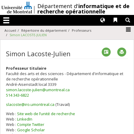
Passer
/
Département d'
informatique et de
au
recherche opérationnelle
contenu
Langues
Liens 
R
Menu
N
Accueil
Répertoire du département
Professeurs
Simon LACOSTE-JULIEN
Vcard
Imp
Simon Lacoste-Julien
Professeur titulaire
Faculté des arts et des sciences - Département d'informatique et
de recherche opérationnelle
André-Aisenstadt
local 3339
simon.lacoste-julien@umontreal.ca
514 343-6822
slacoste@iro.umontreal.ca
(Travail)
Courriels
Web :
Site web de l’unité de recherche
Web :
LinkedIn
Web :
Compte Twitter
Web :
Google Scholar