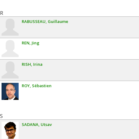
R
RABUSSEAU
Guillaume
REN
Jing
RISH
Irina
ROY
Sébastien
S
SADANA
Utsav