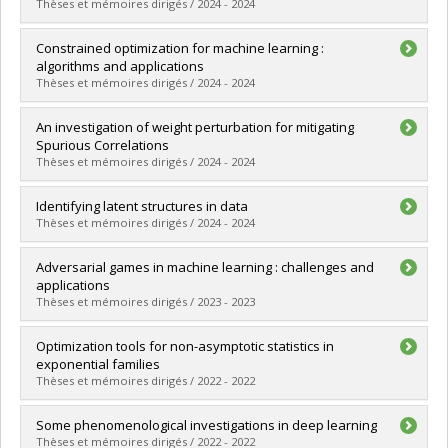
Thèses et mémoires dirigés / 2024 - 2024
Diplômé(e) :
Sohrabi, Motahareh
Constrained optimization for machine learning :
Cycle :
Maîtrise
algorithms and applications
Diplôme obtenu :
M. Sc.
Thèses et mémoires dirigés / 2024 - 2024
Lien vers le document dans Papyrus
Diplômé(e) :
Gallego-Posada, Jose
An investigation of weight perturbation for mitigating
Cycle :
Doctorat
Spurious Correlations
Diplôme obtenu :
Ph. D.
Thèses et mémoires dirigés / 2024 - 2024
Lien vers le document dans Papyrus
Diplômé(e) :
Nobahari, Rozhin
Identifying latent structures in data
Cycle :
Maîtrise
Thèses et mémoires dirigés / 2024 - 2024
Diplôme obtenu :
M. Sc.
Lien vers le document dans Papyrus
Diplômé(e) :
Lachapelle, Sébastien
Adversarial games in machine learning : challenges and
Cycle :
Doctorat
applications
Diplôme obtenu :
Ph. D.
Thèses et mémoires dirigés / 2023 - 2023
Lien vers le document dans Papyrus
Diplômé(e) :
Berard, Hugo
Optimization tools for non-asymptotic statistics in
Cycle :
Doctorat
exponential families
Diplôme obtenu :
Ph. D.
Thèses et mémoires dirigés / 2022 - 2022
Lien vers le document dans Papyrus
Diplômé(e) :
Le Priol, Rémi
Some phenomenological investigations in deep learning
Cycle :
Doctorat
Thèses et mémoires dirigés / 2022 - 2022