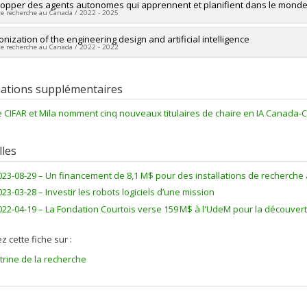
heur principal :
opper des agents autonomes qui apprennent et planifient dans le monde
Glen Berseth
de recherche au Canada / 2022 - 2025
es de financement :
FCI/Fondation canadienne pour l'innovation
ammes de subvention :
PVXXXXXX-Fonds des leaders
heur principal :
nization of the engineering design and artificial intelligence
Glen Berseth
de recherche au Canada / 2022 - 2022
es de financement :
FRQNT/Fonds de recherche du Québec - Nature et tec
ammes de subvention :
PVXXXXXX-(NC) Établissement de la relève profes
heur principal :
Glen Berseth
ercheurs :
Aurelian Vadean
ations supplémentaires
es de financement :
MITACS Inc.
ammes de subvention :
PVXXXXXX-Stage Accélération Québec - MITACS
e CIFAR et Mila nomment cinq nouveaux titulaires de chaire en IA Canada-
les
023-08-29 –
Un financement de 8,1 M$ pour des installations de recherche 
023-03-28 –
Investir les robots logiciels d’une mission
022-04-19 –
La Fondation Courtois verse 159 M$ à l'UdeM pour la découve
z cette fiche sur :
itrine de la recherche