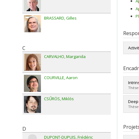
A
A
P
BRASSARD
Gilles
Respon
C
Activi
CARVALHO
Margarida
Encad
COURVILLE
Aaron
Intri
Thèses
CSŰRÖS
Miklós
Diplô
Deep 
Cycle
Thèses
Dipl
Lien 
Diplô
Cycle
Projet
D
Dipl
Lien 
DUPONT-DUPUIS
Frédéric