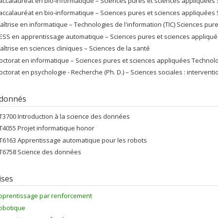
accalauréat en bio-informatique – Sciences pures et sciences appliquées S
accalauréat en bio-informatique – Sciences pures et sciences appliquées S
aîtrise en informatique – Technologies de l'information (TIC) Sciences pur
ESS en apprentissage automatique – Sciences pures et sciences appliquées
aîtrise en sciences cliniques – Sciences de la santé
octorat en informatique – Sciences pures et sciences appliquées Technolog
octorat en psychologie - Recherche (Ph. D.) – Sciences sociales : intervent
 donnés
FT3700 Introduction à la science des données
FT4055 Projet informatique honor
FT6163 Apprentissage automatique pour les robots
FT6758 Science des données
ises
pprentissage par renforcement
obotique