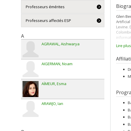
Biogra
Professeurs émérites
Glen Ber
Professeurs affectés ESP
Artifici
Levine. 
Colombie
A
informat
de Petro
AGRAWAL
Aishwarya
Lire plu
intelli
par ren
Affilia
dimensi
AIGERMAN
Noam
D
M
AÏMEUR
Esma
Progr
B
ARAWJO
Ian
B
B
B