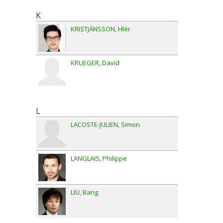
K
KRISTJÁNSSON
Hlér
KRUEGER
David
L
LACOSTE-JULIEN
Simon
LANGLAIS
Philippe
LIU
Bang