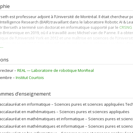
phie
seth est professeur adjoint à l’Université de Montréal. Il était chercheur 
al Intelligence Research (BAIR) travaillant dans le laboratoire Robotic AI & L
Dr Berseth a terminé son doctorat en informatique supporté par le
CRSNG
-Britannique en 2019, où il a travaillé avec Michiel van de Panne. Il a ob
ique de l’Université York en 2012 et une maîtrise en sciences de l’Universit
s Faloutsos en 2014. Son objectif est de créer des systèmes capables d’ap
s…
gemment dans le monde en développant l’apprentissage profond et les mé
forcement pour résoudre des problèmes complexes de perception et de pl
tions
on.
irecteur –
REAL — Laboratoire de robotique MonReal
embre –
Institut Courtois
ammes d’enseignement
accalauréat en informatique – Sciences pures et sciences appliquées Techn
accalauréat en mathématiques – Sciences pures et sciences appliquées
accalauréat en mathématiques et informatique – Sciences pures et scien
accalauréat en mathématiques et informatique – Sciences pures et scien