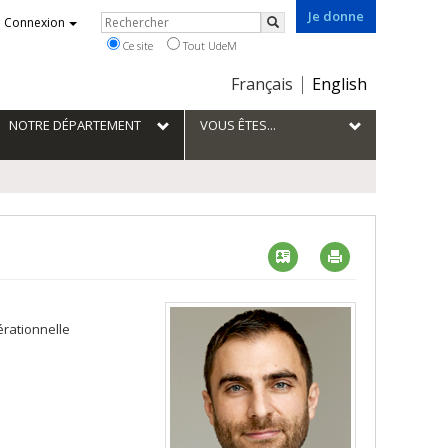
Je donne
Rechercher
Connexion
Rechercher
Ce site
Tout UdeM
Choix
Français
English
de
la
NOTRE DÉPARTEMENT
VOUS ÊTES...
langue
Vcard
Imprimer
érationnelle