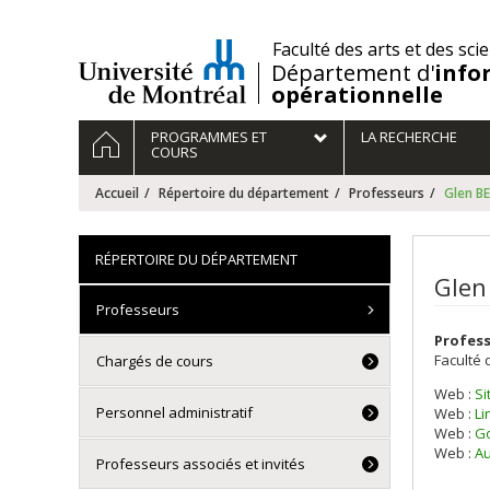
Passer
au
/
Faculté des arts et des sci
contenu
Département d'
info
opérationnelle
Navigation
ACCUEIL
PROGRAMMES ET
LA RECHERCHE
principale
COURS
Accueil
Répertoire du département
Professeurs
Glen B
RÉPERTOIRE DU DÉPARTEMENT
Glen
Professeurs
Profes
Faculté 
Chargés de cours
Web :
Si
Personnel administratif
Web :
Li
Web :
Go
Web :
Au
Professeurs associés et invités