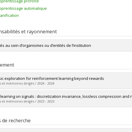
pprentissage profond
pprentissage automatique
lanification
sabilités et rayonnement
tés au sein d’organismes ou d’entités de l’institution
Titulaire de
chaire en IA Canada-CIFAR
rement
nsic exploration for reinforcement learning beyond rewards
 et mémoires dirigés / 2024 - 2024
mé(e) :
Creus-Castanyer, Roger
learning on signals : discretization invariance, lossless compression an
 :
Maîtrise
 et mémoires dirigés / 2023 - 2023
ôme obtenu :
M. Sc.
vers le document dans Papyrus
mé(e) :
Demeule, Léa
 :
Maîtrise
s de recherche
ôme obtenu :
M. Sc.
vers le document dans Papyrus