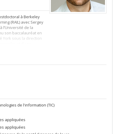
postdoctoral à Berkeley
earning (RAIL) avec Sergey
à l’Université de la
tenu son baccalauréat en
é York sous la direction
prendre et d’agir
thodes d’apprentissage
anification de grande
ologies de l'information (TIC)
ces appliquées
ces appliquées