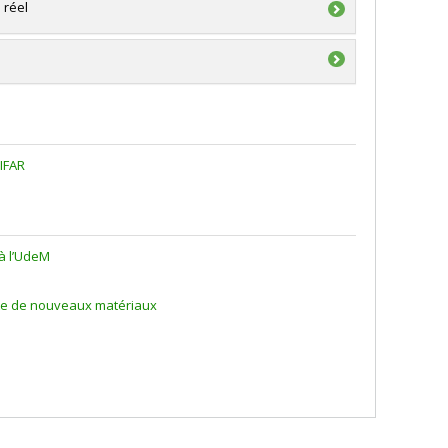
 réel
hnologies (FQRNT)
sorale
CIFAR
à l’UdeM
rte de nouveaux matériaux