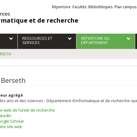
Liens
Répertoire
Facultés
Bibliothèques
Plan campus
externes
ences
rmatique et de recherche
RESSOURCES ET
RÉPERTOIRE DU
SERVICES
DÉPARTEMENT
ERSETH
 Berseth
seur agrégé
des arts et des sciences - Département d'informatique et de recherche op
te web de l’unité de recherche
nkedIn
ogle Scholar
tre site web