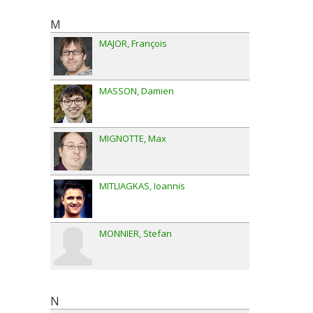
M
MAJOR
François
MASSON
Damien
MIGNOTTE
Max
MITLIAGKAS
Ioannis
MONNIER
Stefan
N