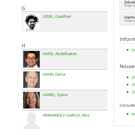
Cherc
Dével
Projet 
G
Sourc
Progr
GIDEL
Gauthier
Cherc
Harmo
Projet 
Sourc
Progr
Cherc
Co-ch
Inform
Sourc
H
Progr
L
HAFID
Abdelhakim
Nouvel
HAHN
Gena
2
2
2
HAMEL
Sylvie
Consulte
V
HERNANDEZ-GARCIA
Alex