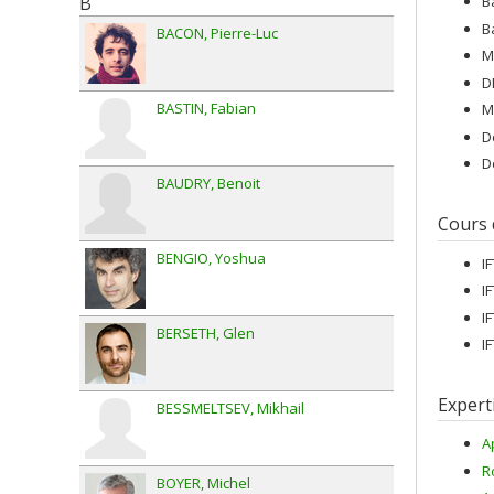
B
B
B
BACON
Pierre-Luc
M
D
BASTIN
Fabian
M
D
D
BAUDRY
Benoit
Cours
BENGIO
Yoshua
I
I
I
BERSETH
Glen
I
Expert
BESSMELTSEV
Mikhail
A
R
BOYER
Michel