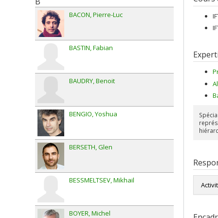
B
BACON
Pierre-Luc
I
I
BASTIN
Fabian
Expert
P
BAUDRY
Benoit
A
B
BENGIO
Yoshua
Spécia
représ
hiérar
BERSETH
Glen
Respon
BESSMELTSEV
Mikhail
Activi
BOYER
Michel
Encad