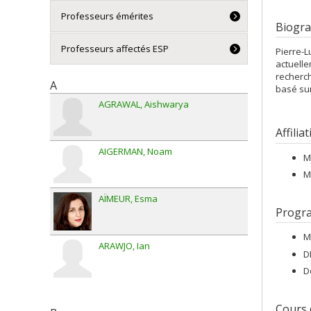
Professeurs émérites
Biogra
Professeurs affectés ESP
Pierre-L
actuelle
recherc
A
basé sur
AGRAWAL
Aishwarya
Affilia
AIGERMAN
Noam
M
M
AÏMEUR
Esma
Progr
M
ARAWJO
Ian
D
D
Cours