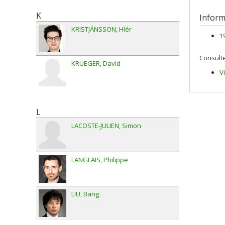
K
Inform
KRISTJÁNSSON
Hlér
1
Consulte
KRUEGER
David
V
L
LACOSTE-JULIEN
Simon
LANGLAIS
Philippe
LIU
Bang