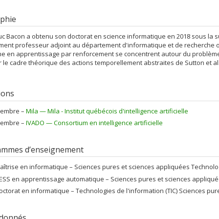
phie
uc Bacon a obtenu son doctorat en science informatique en 2018 sous la sup
ment professeur adjoint au département d'informatique et de recherche opé
he en apprentissage par renforcement se concentrent autour du problème
 le cadre théorique des actions temporellement abstraites de Sutton et al.
tions
embre –
Mila — Mila - Institut québécois d'intelligence artificielle
embre –
IVADO — Consortium en intelligence artificielle
ammes d’enseignement
aîtrise en informatique – Sciences pures et sciences appliquées Technologi
ESS en apprentissage automatique – Sciences pures et sciences appliquées
octorat en informatique – Technologies de l'information (TIC) Sciences pu
 donnés