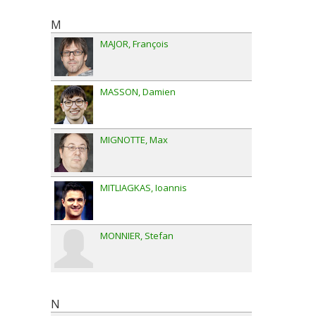
M
MAJOR
François
MASSON
Damien
MIGNOTTE
Max
MITLIAGKAS
Ioannis
MONNIER
Stefan
N