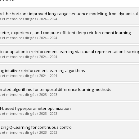
d the horizon : improved long-range sequence modeling, from dynamical
 et mémoires dirigés / 2024 - 2024
mé(e) :
Fathi, Mahan
eter, experience, and compute efficient deep reinforcement learning
 :
Maîtrise
 et mémoires dirigés / 2024 - 2024
ôme obtenu :
M. Sc.
vers le document dans Papyrus
mé(e) :
Nikishin, Evgenii
n adaptation in reinforcement learning via causal representation learnin
 :
Doctorat
 et mémoires dirigés / 2024 - 2024
ôme obtenu :
Ph. D.
vers le document dans Papyrus
mé(e) :
Côté-Turcotte, Léa
ing intuitive reinforcement learning algorithms
 :
Maîtrise
 et mémoires dirigés / 2024 - 2024
ôme obtenu :
M. Sc.
vers le document dans Papyrus
mé(e) :
D'Oro, Pierluca
erated algorithms for temporal difference learning methods
 :
Doctorat
 et mémoires dirigés / 2023 - 2023
ôme obtenu :
Ph. D.
vers le document dans Papyrus
mé(e) :
Rankawat, Anushree
-based hyperparameter optimization
 :
Maîtrise
 et mémoires dirigés / 2023 - 2023
ôme obtenu :
M. Sc.
vers le document dans Papyrus
mé(e) :
Crouther, Paul
lizing Q-Learning for continuous control
 :
Maîtrise
 et mémoires dirigés / 2023 - 2023
ôme obtenu :
M. Sc.