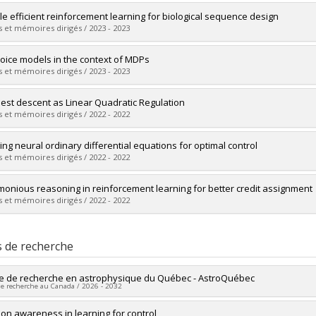
vers le document dans Papyrus
mé(e) :
Hui, David Yu-Tung
e efficient reinforcement learning for biological sequence design
 :
Maîtrise
 et mémoires dirigés / 2023 - 2023
ôme obtenu :
M. Sc.
vers le document dans Papyrus
mé(e) :
Nouri, Padideh
oice models in the context of MDPs
 :
Maîtrise
 et mémoires dirigés / 2023 - 2023
ôme obtenu :
M. Sc.
vers le document dans Papyrus
mé(e) :
Mohammadpour, Sobhan
est descent as Linear Quadratic Regulation
 :
Maîtrise
 et mémoires dirigés / 2022 - 2022
ôme obtenu :
M. Sc.
vers le document dans Papyrus
mé(e) :
Dufort-Labbé, Simon
ing neural ordinary differential equations for optimal control
 :
Maîtrise
 et mémoires dirigés / 2022 - 2022
ôme obtenu :
M. Sc.
vers le document dans Papyrus
mé(e) :
Howe, Nikolaus Harry Reginald
monious reasoning in reinforcement learning for better credit assignment
 :
Maîtrise
 et mémoires dirigés / 2022 - 2022
ôme obtenu :
M. Sc.
vers le document dans Papyrus
mé(e) :
Ma, Michel
 :
Maîtrise
s de recherche
ôme obtenu :
M. Sc.
vers le document dans Papyrus
e de recherche en astrophysique du Québec - AstroQuébec
de recherche au Canada / 2026 - 2032
heur principal :
ion awareness in learning for control
David Lafrenière