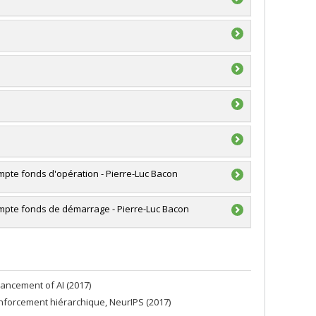
ek-Larrondo
,
Patrick Dufour
,
Jonathan Gagné
,
Yashar
Victoria Kaspi
,
Andrew Cumming
,
Matthew Dobbs
,
tracy
ugo Martel
,
Simon Thibault
,
Nicolas Cowan
,
Daryl
 et génie du Canada (CRSNG)
C. Liu
,
Mohsen Ravanbakhsh
,
Nagissa Mahmoudi
,
ouverte individuelle ou de groupe
,
Natalya Gomez
,
Marie-Lou Gendron-Marsolais
hnologies (FQRNT)
 et génie du Canada (CRSNG)
atégiques
pte fonds d'opération - Pierre-Luc Bacon
’intention des établissements
gée Canada/Bourse
mpte fonds de démarrage - Pierre-Luc Bacon
’intention des établissements
ée Canada/Fonds démarrage et opération
’intention des établissements
ée Canada/Fonds démarrage et opération
vancement of AI (2017)
enforcement hiérarchique, NeurIPS (2017)