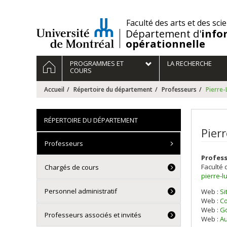
Passer
au
/
Faculté des arts et des sci
contenu
Département d'
info
opérationnelle
Navigation
ACCUEIL
PROGRAMMES ET
LA RECHERCHE
principale
COURS
Accueil
Répertoire du département
Professeurs
Pierre
RÉPERTOIRE DU DÉPARTEMENT
Pier
Professeurs
Profes
Faculté 
Chargés de cours
pierre-
Personnel administratif
Web :
Si
Web :
Co
Web :
Go
Professeurs associés et invités
Web :
Au