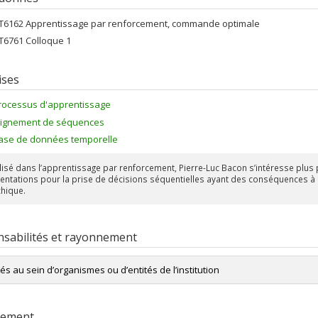
FT6162 Apprentissage par renforcement, commande optimale
FT6761 Colloque 1
ises
rocessus d'apprentissage
lignement de séquences
ase de données temporelle
lisé dans l’apprentissage par renforcement, Pierre-Luc Bacon s’intéresse plus
entations pour la prise de décisions séquentielles ayant des conséquences à l
chique.
sabilités et rayonnement
tés au sein d’organismes ou d’entités de l’institution
Titulaire de la
Chaire en IA-Facebook CIFAR
rement