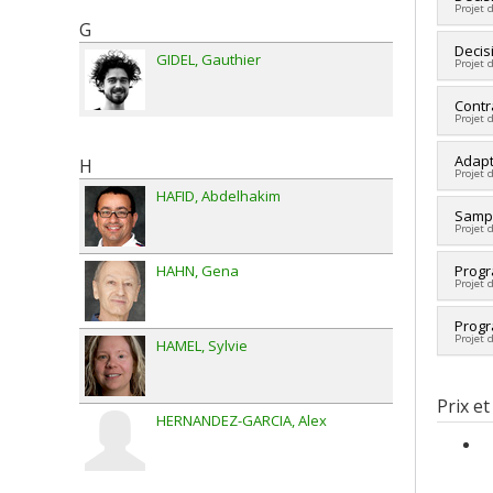
Projet 
Co-ch
G
Heza
Cherc
Decis
Web
GIDEL
Gauthier
Projet 
Sourc
Hagg
Progr
Hsin 
Cherc
Contr
Sourc
Projet 
Sourc
Progr
Progr
Cherc
Adapt
H
Projet 
Sourc
HAFID
Abdelhakim
Progr
Cherc
Sampl
Projet 
Sourc
Progr
Cherc
Progr
HAHN
Gena
Projet 
Sourc
Progr
Sourc
Progr
Projet 
Progr
HAMEL
Sylvie
Cherc
Sourc
Prix et
Progr
HERNANDEZ-GARCIA
Alex