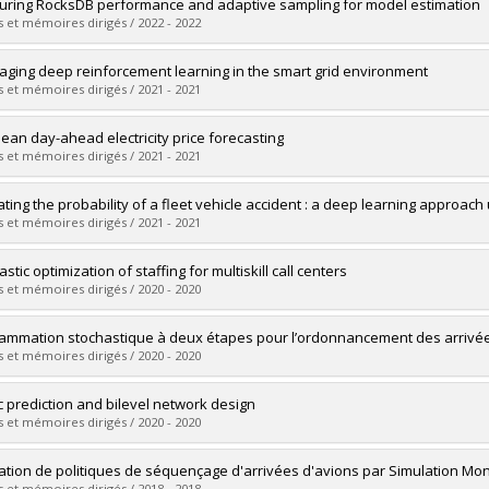
mé(e) :
Jutras-Dubé, Pascal
ring RocksDB performance and adaptive sampling for model estimation
 :
Maîtrise
 et mémoires dirigés / 2022 - 2022
ôme obtenu :
M. Sc.
vers le document dans Papyrus
mé(e) :
Laprés-Chartrand, Jean
aging deep reinforcement learning in the smart grid environment
 :
Maîtrise
 et mémoires dirigés / 2021 - 2021
ôme obtenu :
M. Sc.
vers le document dans Papyrus
mé(e) :
Desage, Ysaël
ean day-ahead electricity price forecasting
 :
Maîtrise
 et mémoires dirigés / 2021 - 2021
ôme obtenu :
M. Sc.
vers le document dans Papyrus
mé(e) :
Beaulne, Alexandre
ating the probability of a fleet vehicle accident : a deep learning approach
 :
Maîtrise
 et mémoires dirigés / 2021 - 2021
ôme obtenu :
M. Sc.
vers le document dans Papyrus
mé(e) :
Malette-Campeau, Marie-Ève
stic optimization of staffing for multiskill call centers
 :
Maîtrise
 et mémoires dirigés / 2020 - 2020
ôme obtenu :
M. Sc.
vers le document dans Papyrus
mé(e) :
Ta, Thuy Anh
ammation stochastique à deux étapes pour l’ordonnancement des arrivées
 :
Doctorat
 et mémoires dirigés / 2020 - 2020
ôme obtenu :
Ph. D.
vers le document dans Papyrus
mé(e) :
Khassiba, Ahmed
ic prediction and bilevel network design
 :
Doctorat
 et mémoires dirigés / 2020 - 2020
ôme obtenu :
Ph. D.
vers le document dans Papyrus
mé(e) :
Morin, Léonard Ryo
ation de politiques de séquençage d'arrivées d'avions par Simulation Mon
 :
Doctorat
 et mémoires dirigés / 2018 - 2018