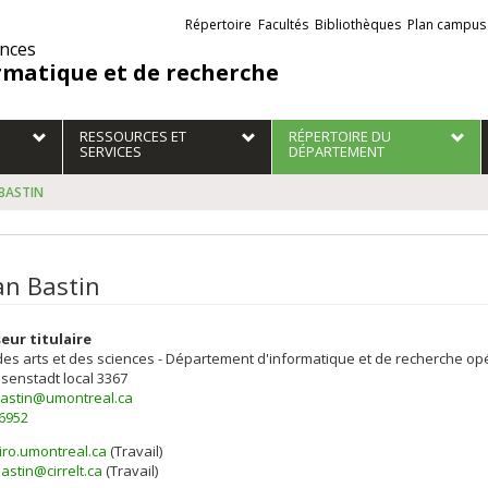
Liens
Répertoire
Facultés
Bibliothèques
Plan campus
externes
ences
rmatique et de recherche
RESSOURCES ET
RÉPERTOIRE DU
SERVICES
DÉPARTEMENT
 BASTIN
an Bastin
eur titulaire
des arts et des sciences - Département d'informatique et de recherche op
isenstadt
local 3367
bastin@umontreal.ca
-6952
iro.umontreal.ca
(Travail)
els
astin@cirrelt.ca
(Travail)