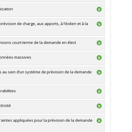
mization
hnologies (FQRNT)
vision de charge, aux apports, à l’éolien et à la
 et génie du Canada (CRSNG)
ouverte individuelle ou de groupe
évisions court-terme de la demande en élect
e données massives
tes au sein d’un systéme de prévision de la demande
rabilities
tricité
aintes appliquées pour la prévision de la demande