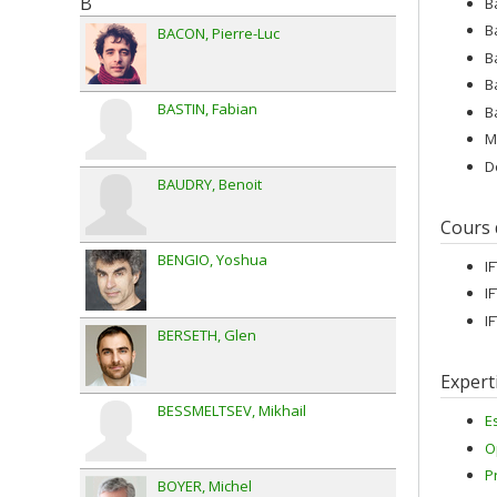
B
B
B
BACON
Pierre-Luc
B
B
BASTIN
Fabian
B
M
D
BAUDRY
Benoit
Cours
BENGIO
Yoshua
I
I
I
BERSETH
Glen
Expert
BESSMELTSEV
Mikhail
E
O
P
BOYER
Michel