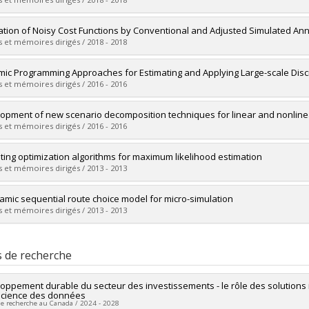
ôme obtenu :
Ph. D.
vers le document dans Papyrus
mé(e) :
Sboui, Wael
ation of Noisy Cost Functions by Conventional and Adjusted Simulated An
 :
Maîtrise
 et mémoires dirigés / 2018 - 2018
ôme obtenu :
M. Sc.
vers le document dans Papyrus
mé(e) :
Abodinar, Laila
ic Programming Approaches for Estimating and Applying Large-scale Dis
 :
Maîtrise
 et mémoires dirigés / 2016 - 2016
ôme obtenu :
M. Sc.
vers le document dans Papyrus
mé(e) :
Mai, Anh Tien
opment of new scenario decomposition techniques for linear and nonline
 :
Doctorat
 et mémoires dirigés / 2016 - 2016
ôme obtenu :
Ph. D.
vers le document dans Papyrus
mé(e) :
Zehtabian, Shohre
iting optimization algorithms for maximum likelihood estimation
 :
Maîtrise
 et mémoires dirigés / 2013 - 2013
ôme obtenu :
M. Sc.
vers le document dans Papyrus
mé(e) :
Mai, Anh Tien
amic sequential route choice model for micro-simulation
 :
Maîtrise
 et mémoires dirigés / 2013 - 2013
ôme obtenu :
M. Sc.
vers le document dans Papyrus
mé(e) :
Morin, Léonard Ryo
 :
Maîtrise
s de recherche
ôme obtenu :
M. Sc.
vers le document dans Papyrus
oppement durable du secteur des investissements - le rôle des solutions inn
 science des données
de recherche au Canada / 2024 - 2028