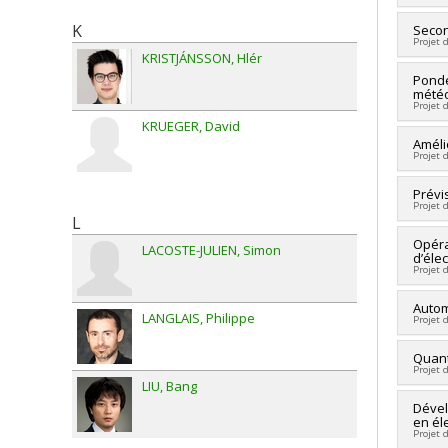
K
Sourc
Secon
Projet 
Progr
KRISTJÁNSSON
Hlér
Cherc
Pondé
météo
Sourc
Projet 
Progr
KRUEGER
David
Cherc
Améli
Projet 
Sourc
Progr
Cherc
Prévi
Projet 
Sourc
L
Progr
Cherc
Opéra
LACOSTE-JULIEN
Simon
d’élec
Sourc
Projet 
Progr
Cherc
Autom
LANGLAIS
Philippe
Projet 
Sourc
Progr
Cherc
Quant
Projet 
Sourc
LIU
Bang
Progr
Cherc
Dével
en éle
Sourc
Projet 
Progr