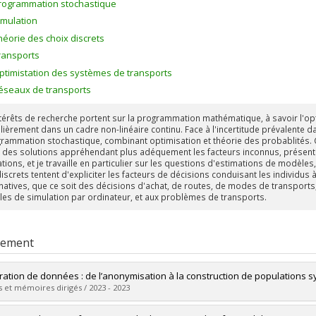
rogrammation stochastique
imulation
héorie des choix discrets
ransports
ptimistation des systèmes de transports
éseaux de transports
térêts de recherche portent sur la programmation mathématique, à savoir l'opt
ulièrement dans un cadre non-linéaire continu. Face à l'incertitude prévalente d
grammation stochastique, combinant optimisation et théorie des probablités
r des solutions appréhendant plus adéquement les facteurs inconnus, présen
ations, et je travaille en particulier sur les questions d'estimations de modèl
iscrets tentent d'expliciter les facteurs de décisions conduisant les individus
rnatives, que ce soit des décisions d'achat, de routes, de modes de transports
les de simulation par ordinateur, et aux problèmes de transports.
rement
ation de données : de l’anonymisation à la construction de populations s
 et mémoires dirigés / 2023 - 2023