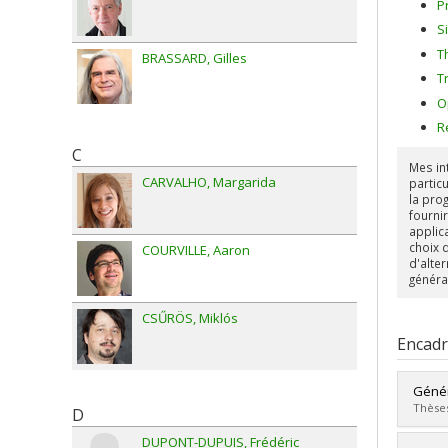
P
S
T
BRASSARD
Gilles
T
O
R
C
Mes in
CARVALHO
Margarida
partic
la pro
fourni
applic
choix d
COURVILLE
Aaron
d'alte
généra
CSŰRÖS
Miklós
Encad
Génér
Thèses
D
DUPONT-DUPUIS
Frédéric