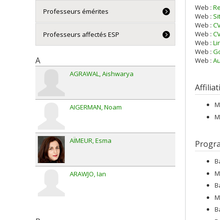
Web :
R
Professeurs émérites
Web :
Si
Web :
C
Web :
CV
Professeurs affectés ESP
Web :
Li
Web :
Go
A
Web :
Au
AGRAWAL
Aishwarya
Affilia
M
AIGERMAN
Noam
M
AÏMEUR
Esma
Progr
B
M
ARAWJO
Ian
B
M
B