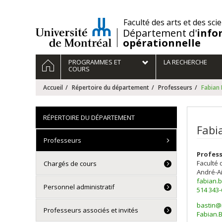
Passer
au
/
Faculté des arts et des sci
contenu
Département d'
info
opérationnelle
Navigation
ACCUEIL
PROGRAMMES ET
LA RECHERCHE
principale
COURS
Accueil
Répertoire du département
Professeurs
Fabian
RÉPERTOIRE DU DÉPARTEMENT
Fabi
Professeurs
Profess
Faculté 
Chargés de cours
André-A
fabian.
Personnel administratif
514 343
bastin@
Professeurs associés et invités
Courri
Fabian.B