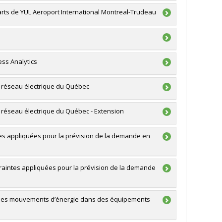
arts de YUL Aeroport International Montreal-Trudeau
ss Analytics
e réseau électrique du Québec
r
,
Erick Delage
,
Cody Hyndman
,
Marco Bijvank
,
 réseau électrique du Québec - Extension
 et génie du Canada (CRSNG)
uté, la collaboration et l'expérience en recherche
es appliquées pour la prévision de la demande en
aintes appliquées pour la prévision de la demande
e des mouvements d’énergie dans des équipements