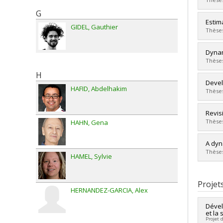
Dipl
G
Lien 
Diplô
Estim
GIDEL
Gauthier
Cycle
Thèses
Dipl
Lien 
Diplô
Dynam
Cycle
Thèses
Dipl
H
Lien 
Diplô
Devel
HAFID
Abdelhakim
Cycle
Thèses
Dipl
Lien 
Diplô
Revis
Cycle
Thèses
HAHN
Gena
Dipl
Lien 
Diplô
A dyn
Cycle
Thèses
HAMEL
Sylvie
Dipl
Lien 
Diplô
Cycle
Projet
HERNANDEZ-GARCIA
Alex
Dipl
Lien 
Dével
et la
Projet 