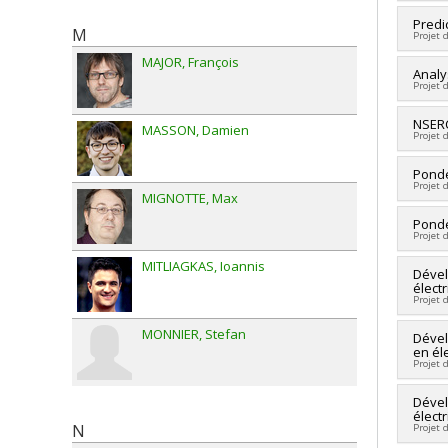
Cherc
Predi
M
Projet 
Sourc
Progr
MAJOR
François
Cherc
Analy
Projet 
Sourc
Progr
Cherc
NSERC
MASSON
Damien
Projet 
Sourc
Progr
Cherc
Pondé
Projet 
Co-ch
MIGNOTTE
Max
Chris
Cherc
Pondé
Sourc
Projet 
Sourc
Progr
Progr
MITLIAGKAS
Ioannis
Cherc
Dével
électr
Sourc
Projet 
Progr
MONNIER
Stefan
Cherc
Dével
en éle
Sourc
Projet 
Progr
Cherc
Dével
élect
Sourc
N
Projet 
Progr