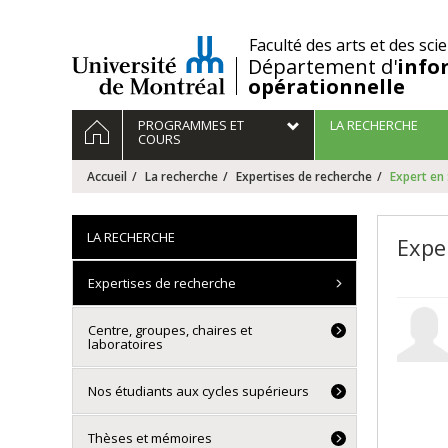
Passer
au
/
Faculté des arts et des sci
contenu
Département d'
info
opérationnelle
Navigation
ACCUEIL
PROGRAMMES ET
LA RECHERCHE
principale
COURS
Accueil
La recherche
Expertises de recherche
Expert en 
LA RECHERCHE
Exper
Expertises de recherche
Centre, groupes, chaires et
laboratoires
Nos étudiants aux cycles supérieurs
Thèses et mémoires