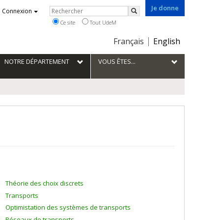
Je donne
Rechercher
Connexion
Rechercher
Ce site
Tout UdeM
Choix
Français
English
de
la
NOTRE DÉPARTEMENT
VOUS ÊTES...
langue
Théorie des choix discrets
Transports
Optimistation des systèmes de transports
Réseaux de transports