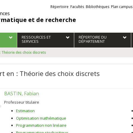
Liens
Répertoire
Facultés
Bibliothèques
Plan campus
externes
ences
rmatique et de recherche
RESSOURCES ET
RÉPERTOIRE DU
SERVICES
DÉPARTEMENT
: Théorie des choix discrets
t en : Théorie des choix discrets
BASTIN, Fabian
Professeur titulaire
Estimation
Optimisation mathématique
Programmation non linéaire
Programmation stochastique