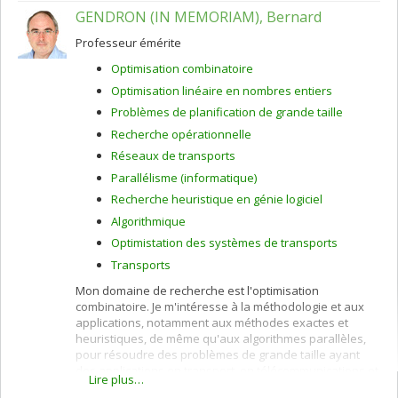
transport ou de télécommunications, localisation
GENDRON (IN MEMORIAM), Bernard
d'installations, etc.
Professeur émérite
En tant que co-directeur du Laboratoire sur les
systèmes intelligents de transport du Centre de
Optimisation combinatoire
recherche sur les transports, je m'intéresse aussi
Optimisation linéaire en nombres entiers
particulièrement aux problèmes de gestion de systèmes
Problèmes de planification de grande taille
de transport en temps réel, notamment ceux qui
représentent des dimensions dynamiques ou
Recherche opérationnelle
stochastiques.
Réseaux de transports
Parallélisme (informatique)
Recherche heuristique en génie logiciel
Algorithmique
Optimistation des systèmes de transports
Transports
Mon domaine de recherche est l'optimisation
combinatoire. Je m'intéresse à la méthodologie et aux
applications, notamment aux méthodes exactes et
heuristiques, de même qu'aux algorithmes parallèles,
pour résoudre des problèmes de grande taille ayant
des applications en transport, en télécommunications et
Lire plus…
en santé.