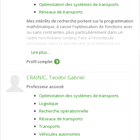
Optimistation des systèmes de transports
Réseaux de transports
Mes intérêts de recherche portent sur la programmation
mathématique, à savoir l'optimisation de fonctions avec
ou sans contraintes, plus particulièrement dans un
cadre non-linéaire continu. Face à l'incertitude
prévalente dans le monde réel, je m'intéresse en
particulier au champ de la programmation stochastique,
Lire plus…
combinant optimisation et théorie des probablités. Ce
champ de l'optimisation mathématique permet de
Profil complet
fournir des solutions appréhendant plus adéquement
les facteurs inconnus, présents ou futurs. Ces
CRAINIC, Teodor Gabriel
recherches rencontrent de nombreuses applications, et
je travaille en particulier sur les questions d'estimations
Professeur associé
de modèles, notamment en théorie des choix discrets.
Les modèles de choix discrets tentent d'expliciter les
Optimistation des systèmes de transports
facteurs de décisions conduisant les individus à
Logistique
effectuer des choix particuliers parmis des ensembles
finis d'alternatives, que ce soit des décisions d'achat, de
Recherche opérationnelle
routes, de modes de transports, etc. Finalement, je
Réseaux de transports
m'intéresse également aux questions générales de
Transports
simulation par ordinateur, et aux problèmes de
transports.
Véhicules autonomes