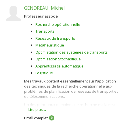
GENDREAU, Michel
Professeur associé
Recherche opérationnelle
Transports
Réseaux de transports
Métaheuristique
Optimistation des systèmes de transports
Optimisation Stochastique
Apprentissage automatique
Logistique
Mes travaux portent essentiellement sur l'application
des techniques de la recherche opérationnelle aux
problèmes de planification de réseaux de transport et
de télécommunications.
Un des principaux domaines de recherche est la mise
Lire plus…
au point de métaheuristiques efficaces permettant
d'obtenir de bonnes solutions à divers problèmes
Profil complet
difficiles à résoudre de façon exacte: confection de
tournées de véhicules, synthèse de réseaux de