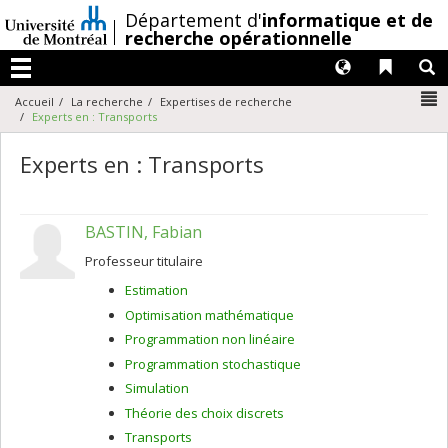
Passer
/
Département d'
informatique et de
au
recherche opérationnelle
contenu
Langues
Liens 
R
Menu
N
Accueil
La recherche
Expertises de recherche
Experts en : Transports
Experts en : Transports
BASTIN, Fabian
Professeur titulaire
Estimation
Optimisation mathématique
Programmation non linéaire
Programmation stochastique
Simulation
Théorie des choix discrets
Transports