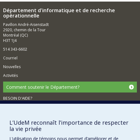
Département d'informatique et de recherche
opérationnelle
Pavillon André-Aisenstadt
2920, chemin de la Tour
Montréal (QC)
H3T 1J4
514 343-6602
Courriel
Nouvelles
Activités
Comment soutenir le Département?
BESOIN D'AIDE?
Plan du site
Signaler une erreur
L’UdeM reconnaît l’importance de respecter
Accessibilité
la vie privée
FACULTÉ DES ARTS ET DES SCIENCES
L’utilisation de témoins nous permet d’améliorer et de