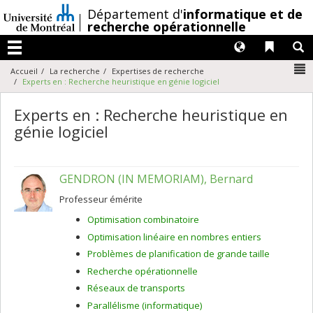
Passer
/
Département d'
informatique et de
au
recherche opérationnelle
contenu
Langues
Liens 
R
Menu
N
Accueil
La recherche
Expertises de recherche
Experts en : Recherche heuristique en génie logiciel
Experts en : Recherche heuristique en
génie logiciel
GENDRON (IN MEMORIAM), Bernard
Professeur émérite
Optimisation combinatoire
Optimisation linéaire en nombres entiers
Problèmes de planification de grande taille
Recherche opérationnelle
Réseaux de transports
Parallélisme (informatique)