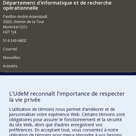
Département d'informatique et de recherche
être intégrées en temps réel dans les routes courantes
opérationnelle
des véhicules.
Pavillon André-Aisenstadt
2920, chemin de la Tour
Montréal (QC)
H3T 1J4
514 343-6602
Courriel
Nouvelles
Activités
Comment soutenir le Département?
BESOIN D'AIDE?
L’UdeM reconnaît l’importance de respecter
Plan du site
la vie privée
Signaler une erreur
L’utilisation de témoins nous permet d’améliorer et de
Accessibilité
personnaliser votre expérience Web. Certains témoins sont
obligatoires pour assurer le fonctionnement et la sécurité
FACULTÉ DES ARTS ET DES SCIENCES
du site Web, alors que d’autres enregistrent vos
préférences. En acceptant tout, vous consentez à notre
utilisation de témoins pour mieux répondre à vos besoins.
Nos départements et écoles