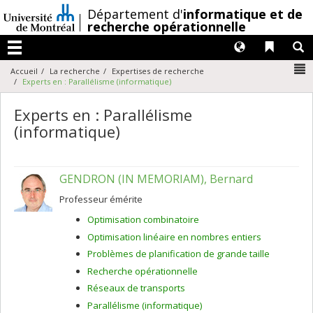
Passer
/
Département d'
informatique et de
au
recherche opérationnelle
contenu
Langues
Liens 
R
Menu
N
Accueil
La recherche
Expertises de recherche
Experts en : Parallélisme (informatique)
Experts en : Parallélisme
(informatique)
GENDRON (IN MEMORIAM), Bernard
Professeur émérite
Optimisation combinatoire
Optimisation linéaire en nombres entiers
Problèmes de planification de grande taille
Recherche opérationnelle
Réseaux de transports
Parallélisme (informatique)