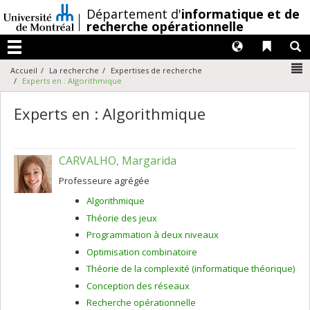
Passer
/
Département d'
informatique et de
au
recherche opérationnelle
contenu
Langues
Liens 
R
Menu
N
Accueil
La recherche
Expertises de recherche
Experts en : Algorithmique
Experts en : Algorithmique
CARVALHO, Margarida
Professeure agrégée
Algorithmique
Théorie des jeux
Programmation à deux niveaux
Optimisation combinatoire
Théorie de la complexité (informatique théorique)
Conception des réseaux
Recherche opérationnelle