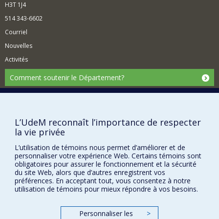
H3T 1J4
514 343-6602
Courriel
Nouvelles
Activités
Comment soutenir le Département?
BESOIN D'AIDE?
Plan du site
L’UdeM reconnaît l’importance de respecter
Signaler une erreur
la vie privée
Accessibilité
L’utilisation de témoins nous permet d’améliorer et de
FACULTÉ DES ARTS ET DES SCIENCES
personnaliser votre expérience Web. Certains témoins sont
obligatoires pour assurer le fonctionnement et la sécurité
Nos départements et écoles
du site Web, alors que d’autres enregistrent vos
préférences. En acceptant tout, vous consentez à notre
Nos centres d'études
utilisation de témoins pour mieux répondre à vos besoins.
Nos programmes et cours
Personnaliser les
>