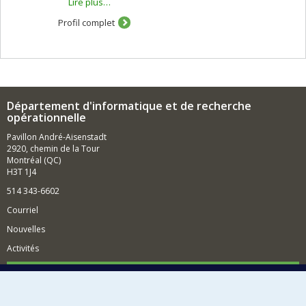
Lire plus…
l'analyse des micro-ARN et des ARN d'interférence
(financement stratégique CRSNG).
Profil complet
Département d'informatique et de recherche
opérationnelle
Pavillon André-Aisenstadt
2920, chemin de la Tour
Montréal (QC)
H3T 1J4
514 343-6602
Courriel
Nouvelles
Activités
Comment soutenir le Département?
BESOIN D'AIDE?