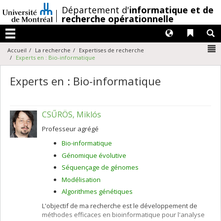
Passer
/
Département d'
informatique et de
au
recherche opérationnelle
contenu
Langues
Liens 
R
Menu
N
Accueil
La recherche
Expertises de recherche
Experts en : Bio-informatique
Experts en : Bio-informatique
CSŰRÖS, Miklós
Professeur agrégé
Bio-informatique
Génomique évolutive
Séquençage de génomes
Modélisation
Algorithmes génétiques
L'objectif de ma recherche est le développement de
méthodes efficaces en bioinformatique pour l'analyse