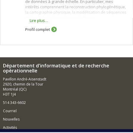
de données à grande échelle. En particulier, mes
intérêts comprennent la reconstruction phylogénétique,
la cartographie physique, la modélisation de séquences
et l’analyse de l’expression génétique.
Lire plus…
Profil complet
Département d'informatique et de recherche
opérationnelle
Pavillon André-Aisenstadt
2920, chemin de la Tour
Montréal (QC)
H3T 1J4
514 343-6602
Courriel
Nouvelles
Activités