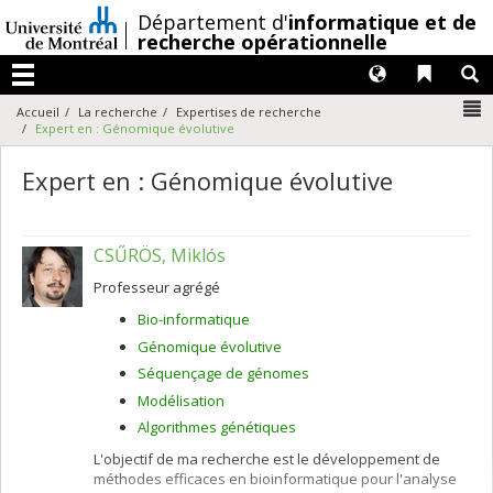
Passer
/
Département d'
informatique et de
au
recherche opérationnelle
contenu
Langues
Liens 
R
Menu
N
Accueil
La recherche
Expertises de recherche
Expert en : Génomique évolutive
Expert en : Génomique évolutive
CSŰRÖS, Miklós
Professeur agrégé
Bio-informatique
Génomique évolutive
Séquençage de génomes
Modélisation
Algorithmes génétiques
L'objectif de ma recherche est le développement de
méthodes efficaces en bioinformatique pour l'analyse