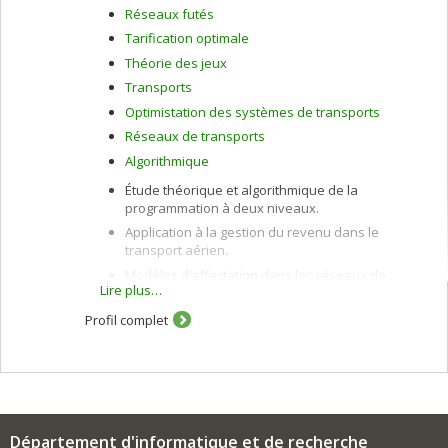
Réseaux futés
Tarification optimale
Théorie des jeux
Transports
Optimistation des systèmes de transports
Réseaux de transports
Algorithmique
Étude théorique et algorithmique de la
programmation à deux niveaux.
Application à la gestion du revenu dans le
transport aérien.
Modèles d'affectation dans les réseaux de
Lire plus…
transport urbain et interurbain.
Étude algorithmique des inéquations
Profil complet
variationnelles.
Département d'informatique et de recherche