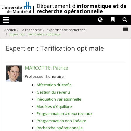
Passer
/
Département d'
informatique et de
au
recherche opérationnelle
contenu
Langues
Liens 
R
Menu
N
Accueil
La recherche
Expertises de recherche
Expert en : Tarification optimale
Expert en : Tarification optimale
MARCOTTE, Patrice
Professeur honoraire
Affectation du trafic
Gestion du revenu
Inéquation variationnelle
Modèles d'équilibre
Programmation à deux niveaux
Programmation non linéaire
Recherche opérationnelle