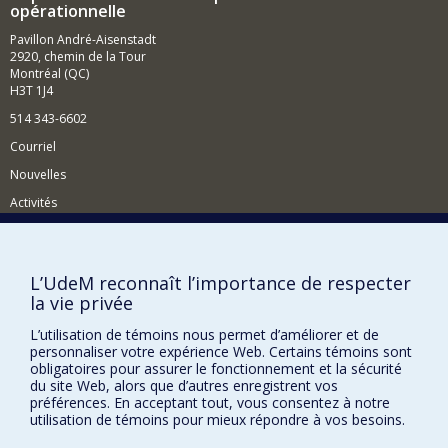
opérationnelle
Pavillon André-Aisenstadt
2920, chemin de la Tour
Montréal (QC)
H3T 1J4
514 343-6602
Courriel
Nouvelles
Activités
Comment soutenir le Département?
BESOIN D'AIDE?
L’UdeM reconnaît l’importance de respecter
la vie privée
Plan du site
Signaler une erreur
L’utilisation de témoins nous permet d’améliorer et de
personnaliser votre expérience Web. Certains témoins sont
Accessibilité
obligatoires pour assurer le fonctionnement et la sécurité
du site Web, alors que d’autres enregistrent vos
FACULTÉ DES ARTS ET DES SCIENCES
préférences. En acceptant tout, vous consentez à notre
utilisation de témoins pour mieux répondre à vos besoins.
Nos départements et écoles