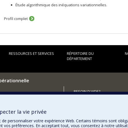
Étude algorithmique des inéquations variationnelles.
Profil complet
RESSOURCES ET SERVICES
RÉPERTOIRE DU
N
DÉPARTEMENT
pérationnelle
BESOIN D'AIDE?
Plan du site
utenir le Département?
Signaler une erreur
ecter la vie privée
Accessibilité
t de personnaliser votre expérience Web. Certains témoins sont oblig
ent vos préférences. En acceptant tout, vous consentez à notre utili