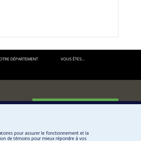
OTRE DÉPARTEMENT
VOUS ÊTES...
FACULTÉ DES ARTS ET DES SCIENCES
Nos départements et écoles
Nos centres d'études
atoires pour assurer le fonctionnement et la
Nos programmes et cours
sation de témoins pour mieux répondre à vos