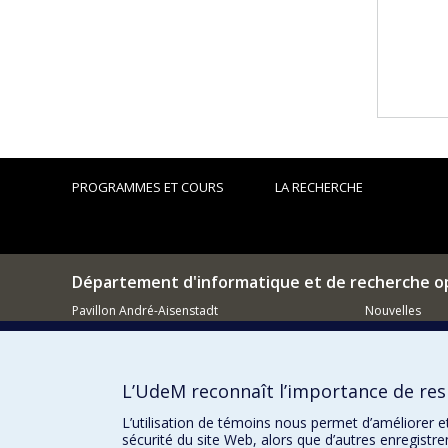
PROGRAMMES ET COURS
LA RECHERCHE
Département d'informatique et de recherche o
Pavillon André-Aisenstadt
Nouvelles
2920, chemin de la Tour
Activités
Montréal (QC)
H3T 1J4
Comment so
L’UdeM reconnaît l’importance de resp
514 343-6602
Courriel
L’utilisation de témoins nous permet d’améliorer e
sécurité du site Web, alors que d’autres enregistr