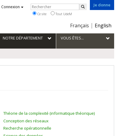
Je donne
Rechercher
Connexion
Rechercher
Ce site
Tout UdeM
Choix
Français
English
de
la
NOTRE DÉPARTEMENT
VOUS ÊTES...
langue
Théorie de la complexité (informatique théorique)
Conception des réseaux
Recherche opérationnelle
Science des données