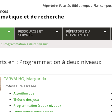
Liens
Répertoire
Facultés
Bibliothèques
Plan campus
externes
ences
rmatique et de recherche
RESSOURCES ET
RÉPERTOIRE DU
SERVICES
DÉPARTEMENT
n : Programmation à deux niveaux
rts en : Programmation à deux niveaux
CARVALHO, Margarida
Professeure agrégée
Algorithmique
Théorie des jeux
Programmation à deux niveaux
Optimisation combinatoire