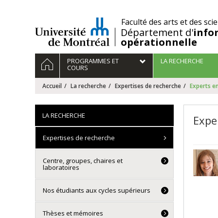
Passer
au
/
Faculté des arts et des sci
contenu
Département d'
info
opérationnelle
Navigation
ACCUEIL
PROGRAMMES ET
LA RECHERCHE
principale
COURS
Accueil
La recherche
Expertises de recherche
Experts e
LA RECHERCHE
Expe
Expertises de recherche
Centre, groupes, chaires et
laboratoires
Nos étudiants aux cycles supérieurs
Thèses et mémoires