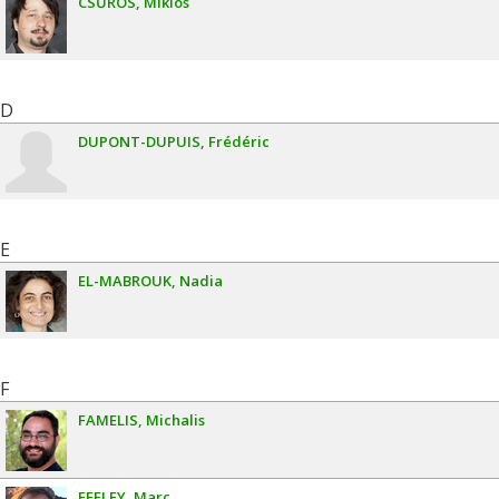
CSŰRÖS
Miklós
D
DUPONT-DUPUIS
Frédéric
E
EL-MABROUK
Nadia
F
FAMELIS
Michalis
FEELEY
Marc