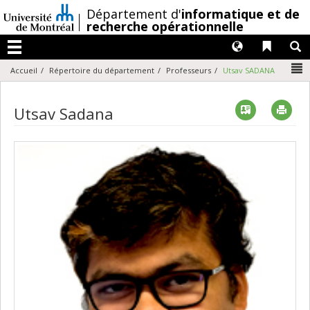
Passer
/
Département d'
informatique et de
au
recherche opérationnelle
contenu
Langues
Liens 
R
Menu
N
Accueil
Répertoire du département
Professeurs
Utsav SADANA
Vcard
Imp
Utsav Sadana