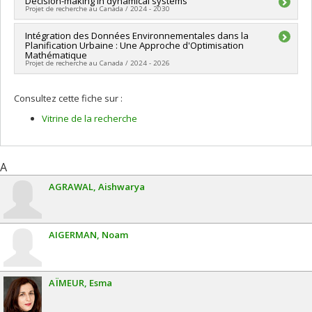
Chercheur principal :
Decision-making in dynamical systems
Utsav Sadana
Projet de recherche au Canada / 2024 - 2030
Sources de financement :
CRSNG/Conseil de recherches en
sciences naturelles et génie du Canada (CRSNG)
Sources de financement :
Intégration des Données Environnementales dans la
CRSNG/Conseil de recherches en
Programmes de subvention :
PVXXXXXX-(DGECR) Tremplin
Planification Urbaine : Une Approche d'Optimisation
sciences naturelles et génie du Canada (CRSNG)
vers la découverte
Mathématique
Programmes de subvention :
PVX20965-(RGP) Programme de
Projet de recherche au Canada / 2024 - 2026
subvention à la découverte individuelle ou de groupe
Chercheur principal :
Margarida Carvalho
Consultez cette fiche sur :
Co-chercheurs :
Utsav Sadana
Sources de financement :
MITACS Inc.
Vitrine de la recherche
Programmes de subvention :
PVXXXXXX-Stage Accélération
Québec - MITACS
A
AGRAWAL
Aishwarya
AIGERMAN
Noam
AÏMEUR
Esma