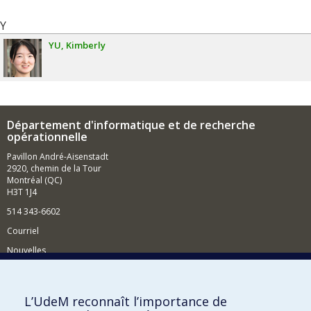
Y
YU
Kimberly
Département d'informatique et de recherche
opérationnelle
Pavillon André-Aisenstadt
2920, chemin de la Tour
Montréal (QC)
H3T 1J4
514 343-6602
Courriel
Nouvelles
Activités
Comment soutenir le Département?
L’UdeM reconnaît l’importance de