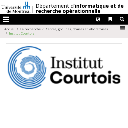
Passer
/
Département d'
informatique et de
au
recherche opérationnelle
contenu
Langues
Liens 
R
Menu
N
Accueil
La recherche
Centre, groupes, chaires et laboratoires
Institut Courtois