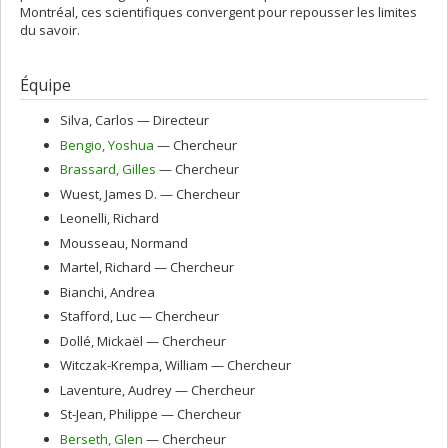
Montréal, ces scientifiques convergent pour repousser les limites
du savoir.
Équipe
Silva
, Carlos
— Directeur
Bengio
, Yoshua
— Chercheur
Brassard
, Gilles
— Chercheur
Wuest
, James D.
— Chercheur
Leonelli
, Richard
Mousseau
, Normand
Martel
, Richard
— Chercheur
Bianchi
, Andrea
Stafford
, Luc
— Chercheur
Dollé
, Mickaël
— Chercheur
Witczak-Krempa
, William
— Chercheur
Laventure
, Audrey
— Chercheur
St-Jean
, Philippe
— Chercheur
Berseth
, Glen
— Chercheur