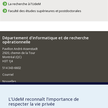
La recherche à l'UdeM
Faculté des études supérieures et postdoctorales
Département d'informatique et de recherche
opérationnelle
Pavillon André-Aisenstadt
2920, chemin de la Tour
Montréal (QC)
H3T 1J4
514 343-6602
Courriel
Nouvelles
Activités
Comment soutenir le Département?
L’UdeM reconnaît l’importance de
respecter la vie privée
BESOIN D'AIDE?